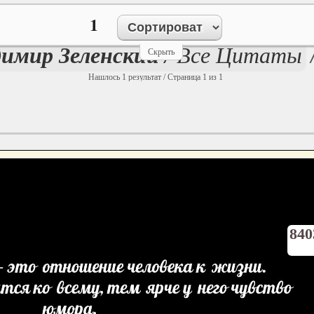
1
имир Зеленский
/ Все Цитаты
Скрыть
Нашлось 1 результат / Страница 1 из 1
840