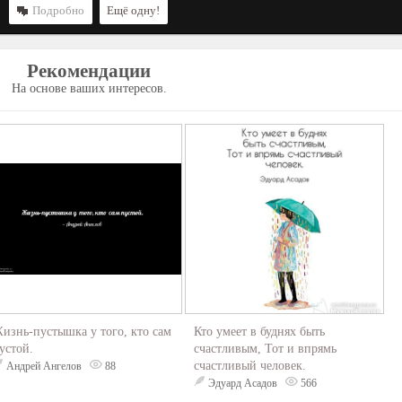
Подробно
Ещё одну!
Рекомендации
На основе ваших интересов.
изнь-пустышка у того, кто сам
Кто умеет в буднях быть
устой.
счастливым, Тот и впрямь
счастливый человек.
Андрей Ангелов
88
Эдуард Асадов
566