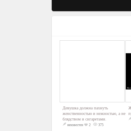
Девушка должна пахнуть
Ж
женственностью и нежностью, а не
п
блядством и сигаретами.
неизвестен
2
375