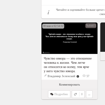
Читайте и оценивайте больше цитат 
смо
№8403
30 мая в 02:54:32
Чувство юмора — это отношение
человека к жизни. Чем легче
он относится ко всему, тем ярче
у него чувство юмора.
Владимир Зеленский
57
Комменировать
Подробно
0
...