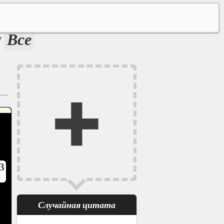
Все
/
3
Случайная цитата