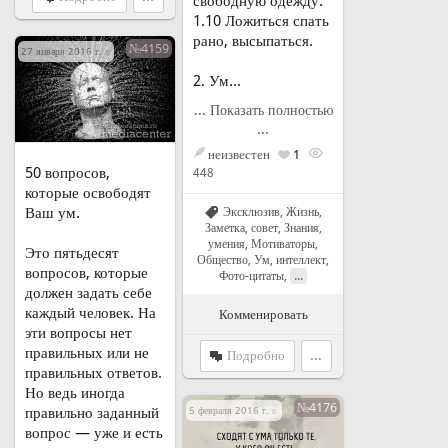
свободную одежду.
1.10 Ложиться спать
рано, высыпаться.
№4159
27 января 2016 г. в 22:45
2. Ум...
... Показать полностью
...
неизвестен
1
50 вопросов,
448
которые освободят
Ваш ум.
Эксклюзив
,
Жизнь
,
Заметка, совет
,
Знания,
умения
,
Мотиваторы
,
Это пятьдесят
Общество
,
Ум, интеллект
,
вопросов, которые
...
Фото-цитаты
,
должен задать себе
каждый человек. На
Комменировать
эти вопросы нет
правильных или не
Подробно
...
правильных ответов.
Но ведь иногда
№4176
правильно заданный
5 февраля 2016 г. в 11:52
вопрос — уже и есть