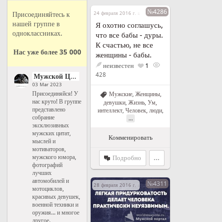
№4286
Присоединяйтесь к
24 февраля 2016 г. в 23:02
нашей группе в
Я охотно соглашусь,
одноклассниках.
что все бабы - дуры.
К счастью, не все
Нас уже более 35 000
женщины - бабы.
неизвестен
1
428
Мужской Цитатник Рунета
03 Mar 2023
Присоединяйся! У
Мужские
,
Женщины,
нас круто! В группе
девушки
,
Жизнь
,
Ум,
представлено
интеллект
,
Человек, люди
,
собрание
...
эксклюзивных
мужских цитат,
Комменировать
мыслей и
мотиваторов,
мужского юмора,
Подробно
...
фотографий
лучших
автомобилей и
№4311
28 февраля 2016 г. в 20:13
мотоциклов,
красивых девушек,
военной техники и
оружия... и многое
другое.