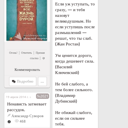
Если уж уступать, то
сразу, — и тебя
назовут
великодушным. Но
если уступишь после
размышлений —
решат, что ты слаб.
(Жан Ростан)
|
|
Огонь!
Ответить
Прямая
Ум ценится дорого,
|
ссылка
когда дешевеет сила.
(Василий
Комменировать
Ключевский)
Подробно
...
Не бей слабого, а
тем более сильного.
(Владимир
№2021
19 апреля 2014 г. в 15:24
Дубинский)
Ненависть затмевает
рассудок.
Не обижай слабого,
Александр Суворов
если он сильнее
468
тебя.