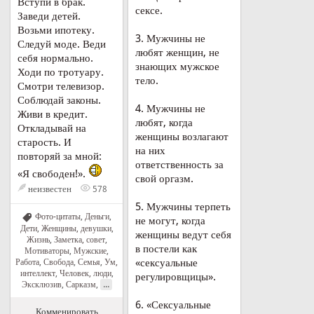
Вступи в брак.
сексе.
Заведи детей.
Возьми ипотеку.
3. Мужчины не
Следуй моде. Веди
любят женщин, не
себя нормально.
знающих мужское
Ходи по тротуару.
тело.
Смотри телевизор.
Соблюдай законы.
4. Мужчины не
Живи в кредит.
любят, когда
Откладывай на
женщины возлагают
старость. И
на них
повторяй за мной:
ответственность за
«Я свободен!».
свой оргазм.
неизвестен
578
5. Мужчины терпеть
Фото-цитаты
,
Деньги
,
не могут, когда
Дети
,
Женщины, девушки
,
женщины ведут себя
Жизнь
,
Заметка, совет
,
в постели как
Мотиваторы
,
Мужские
,
«сексуальные
Работа
,
Свобода
,
Семья
,
Ум,
интеллект
,
Человек, люди
,
регулировщицы».
...
Эксклюзив
,
Сарказм
,
6. «Сексуальные
Комменировать