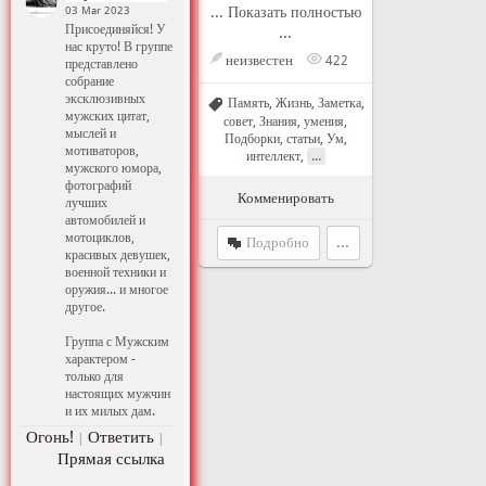
... Показать полностью
03 Mar 2023
Присоединяйся! У
...
нас круто! В группе
неизвестен
422
представлено
собрание
эксклюзивных
Память
,
Жизнь
,
Заметка,
мужских цитат,
совет
,
Знания, умения
,
мыслей и
Подборки, статьи
,
Ум,
мотиваторов,
...
интеллект
,
мужского юмора,
фотографий
Комменировать
лучших
автомобилей и
мотоциклов,
Подробно
...
красивых девушек,
военной техники и
оружия... и многое
другое.
Группа с Мужским
характером -
только для
настоящих мужчин
и их милых дам.
Огонь!
Ответить
|
|
Прямая ссылка