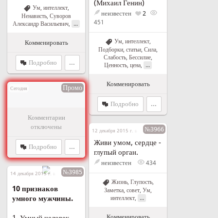
(Михаил Генин)
Ум, интеллект
,
неизвестен
2
Ненависть
,
Суворов
451
...
Александр Васильевич
,
Ум, интеллект
,
Комменировать
Подборки, статьи
,
Сила
,
Слабость
,
Бессилие
,
Подробно
...
...
Ценность, цена
,
Комменировать
Промо
Сегодня
Подробно
...
Комментарии
отключены
№3966
12 декабря 2015 г. в 21:52
Живи умом, сердце -
Подробно
...
глупый орган.
неизвестен
434
№3985
14 декабря 2015 г. в 21:35
Жизнь
,
Глупость
,
10 признаков
Заметка, совет
,
Ум,
...
умного мужчины.
интеллект
,
Комменировать