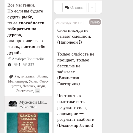
Все мы гении.
Отзывы
+
Но если вы будете
судить
рыбу
,
№445
по ее
способности
28 сентября 2011 г. в 16:30
взбираться на
Сила никогда не
дерево
,
бывает смешной.
она проживет всю
(Наполеон I)
жизнь,
считая себя
дурой
.
Только слабость не
Альберт Эйнштейн
прощает, только
1
857
бессилие не
забывает.
Ум, интеллект
,
Жизнь
,
(Владислав
Мотиваторы
,
Успех
,
Фото-
Гжегорчик)
цитаты
,
Человек, люди
,
...
Эксклюзив
,
Честность в
политике есть
Мужской Цитатник Рунета
">
Мужской Цитатник Рунета
результат силы,
25 Feb 2023
лицемерие —
результат слабости.
(Владимир Ленин)