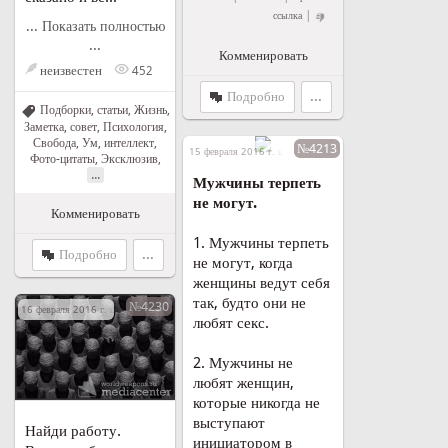
|
ссылка
... Показать полностью
...
Комменировать
неизвестен
452
Подробно
...
Подборки, статьи
,
Жизнь
,
Заметка, совет
,
Психология
,
Свобода
,
Ум, интеллект
,
№4213
15 февраля 2016 г. в 21:40
Фото-цитаты
,
Эксклюзив
,
...
Мужчины терпеть
не могут.
Комменировать
1. Мужчины терпеть
Подробно
...
не могут, когда
женщины ведут себя
так, будто они не
№4230
16 февраля 2016 г. в 22:28
любят секс.
2. Мужчины не
любят женщин,
которые никогда не
выступают
Найди работу.
инициатором в