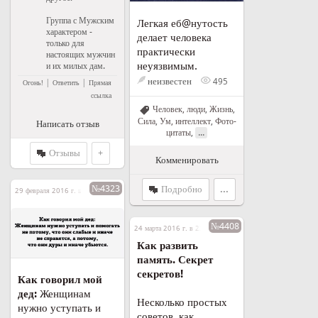
Группа с Мужским
Легкая еб@нутость
характером -
делает человека
только для
практически
настоящих мужчин
неуязвимым.
и их милых дам.
неизвестен
495
|
|
Огонь!
Ответить
Прямая
ссылка
Человек, люди
,
Жизнь
,
Сила
,
Ум, интеллект
,
Фото-
Написать отзыв
...
цитаты
,
Отзывы
+
Комменировать
№4323
Подробно
...
29 февраля 2016 г. в 04:58
№4408
24 марта 2016 г. в 23:11
Как развить
память. Секрет
секретов!
Как говорил мой
дед:
Женщинам
Несколько простых
нужно уступать и
советов, как