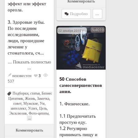
Комменировать
эффект или эффект
ореола.
Подробно
...
3. Здоровые зубы.
По последним
№4019
22 декабря 2015 г. в 20:05
исследованиям,
люди, прошедшие
лечение у
стоматолога, сч...
... Показать полностью
...
неизвестен
3
50 Способов
537
самосовершенствов
ания.
Подборки, статьи
,
Бизнес
Цитатник
,
Жизнь
,
Заметка,
1. Физические.
совет
,
Мужские
,
Ум,
интеллект
,
Успех
,
Цель
,
Эксклюзив
,
Фото-цитаты
,
1.1 Предпочитать
...
простую еду.
1.2 Регулярно
Комменировать
принимать пищу и