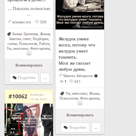
... Показать полностью
...
неизвестен
500
Бизнес Цитатник
,
Жизнь
,
Желудок умнее
Заметка, совет
,
Подборки,
статьи
,
Психология
,
Работа
,
мозга, потому что
Ум, интеллект
,
Фото-цитаты
,
желудок умеет
...
тошнить.
Мозг же глотает
Комменировать
любую дрянь.
Чингиз Айтматов
Подробно
...
1
631
Ум, интеллект
,
Жизнь
,
Добавлено
#10062
Психология
,
Фото-цитаты
,
12 мая 2022 г. в 14:03
...
Комменировать
Подробно
...