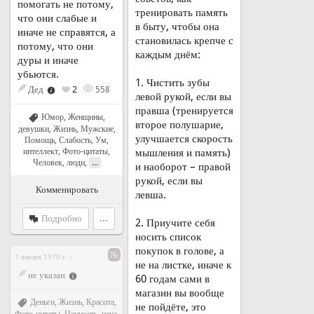
помогать не потому,
тренировать память
что они слабые и
в быту, чтобы она
иначе не справятся, а
становилась крепче с
потому, что они
каждым днём:
дуры и иначе
убьются.
1. Чистить зубы
Дед
2
558
левой рукой, если вы
правша (тренируется
Юмор
,
Женщины,
второе полушарие,
девушки
,
Жизнь
,
Мужские
,
улучшается скорость
Помощь
,
Слабость
,
Ум,
интеллект
,
Фото-цитаты
,
мышления и память)
...
Человек, люди
,
и наоборот – правой
рукой, если вы
Комменировать
левша.
Подробно
...
2. Приучите себя
носить список
покупок в голове, а
№
1 января 1970 г. в
не на листке, иначе к
не указан
60 годам сами в
магазин вы вообще
Деньги
,
Жизнь
,
Красота
,
не пойдёте, это
Фото-цитаты
,
Ценность, цена
,