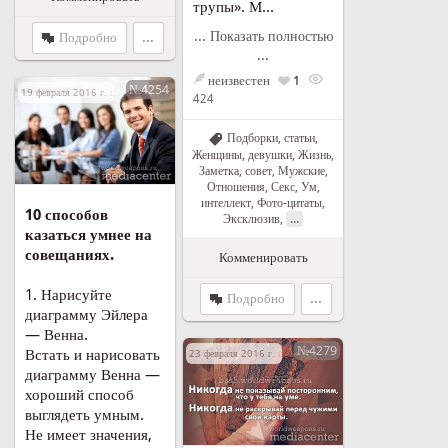
трупы». М...
... Показать полностью
Подробно
...
...
неизвестен
1
№4254
19 февраля 2016 г. в 01:53
424
Подборки, статьи
,
Женщины, девушки
,
Жизнь
,
Заметка, совет
,
Мужские
,
Отношения
,
Секс
,
Ум,
интеллект
,
Фото-цитаты
,
10 способов
...
Эксклюзив
,
казаться умнее на
совещаниях.
Комменировать
1. Нарисуйте
Подробно
...
диаграмму Эйлера
— Венна.
№4279
Встать и нарисовать
23 февраля 2016 г. в 00:04
диаграмму Венна —
хороший способ
выглядеть умным.
Не имеет значения,