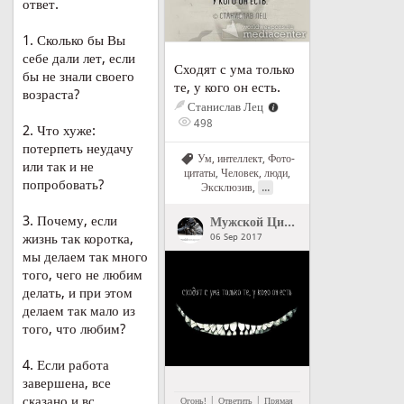
ответ.
1. Сколько бы Вы
себе дали лет, если
Сходят с ума только
бы не знали своего
те, у кого он есть.
возраста?
Станислав Лец
498
2. Что хуже:
потерпеть неудачу
Ум, интеллект
,
Фото-
или так и не
цитаты
,
Человек, люди
,
попробовать?
...
Эксклюзив
,
3. Почему, если
Мужской Цитатник Рунета
">
Му
жизнь так коротка,
06 Sep 2017
мы делаем так много
того, чего не любим
делать, и при этом
делаем так мало из
того, что любим?
4. Если работа
завершена, все
сказано и вс...
|
|
Огонь!
Ответить
Прямая