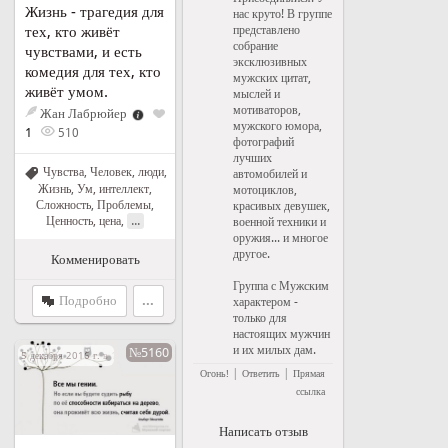
Жизнь - трагедия для
нас круто! В группе
представлено
тех, кто живёт
собрание
чувствами, и есть
эксклюзивных
комедия для тех, кто
мужских цитат,
живёт умом.
мыслей и
мотиваторов,
Жан Лабрюйер
мужского юмора,
1
510
фотографий
лучших
Чувства
,
Человек, люди
,
автомобилей и
Жизнь
,
Ум, интеллект
,
мотоциклов,
Сложность
,
Проблемы
,
красивых девушек,
...
Ценность, цена
,
военной техники и
оружия... и многое
другое.
Комменировать
Группа с Мужским
Подробно
...
характером -
только для
настоящих мужчин
и их милых дам.
№5160
5 декабря 2016 г. в 15:51
|
|
Огонь!
Ответить
Прямая
ссылка
Написать отзыв