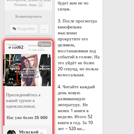
будет вам не по
...
Человек, люди
,
силам.
Комменировать
3. После просмотра
кинофильма
Подробно
...
мысленно
прокрутите его
Промо
целиком,
Сегодня
Добавлено
#10062
12 мая 2022 г. в 14:03
восстанавливая ход
событий в голове. На
это уйдёт не более
20 секунд, но польза
колоссальная.
4. Читайте каждый
день новую
Присоединяйтесь к
развивающую
нашей группе в
литературу. Не
одноклассниках.
менее 1 книги в
неделю. Итого 52
Нас уже более 35 000
книги в год. За 10
лет – 520 кн...
Мужской Цитатник Рунета