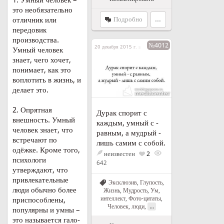
1. Умный человек –
это необязательно
Подробно
...
отличник или
передовик
производства.
№4012
20 декабря 2015 г. в 21:42
Умный человек
знает, чего хочет,
понимает, как это
воплотить в жизнь, и
делает это.
2. Опрятная
Дурак спорит с
внешность. Умный
каждым, умный с -
человек знает, что
равным, а мудрый -
встречают по
лишь самим с собой.
одёжке. Кроме того,
неизвестен
2
психологи
642
утверждают, что
привлекательные
Эксклюзив
,
Глупость
,
люди обычно более
Жизнь
,
Мудрость
,
Ум,
интеллект
,
Фото-цитаты
,
приспособлены,
...
Человек, люди
,
популярны и умны –
это называется гало-