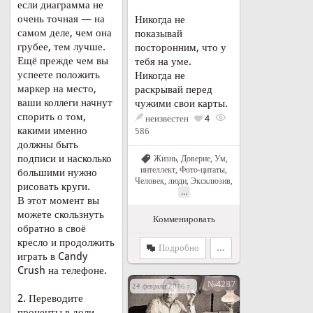
если диаграмма не
очень точная — на
Никогда не
самом деле, чем она
показывай
грубее, тем лучше.
посторонним, что у
Ещё прежде чем вы
тебя на уме.
успеете положить
Никогда не
маркер на место,
раскрывай перед
ваши коллеги начнут
чужими свои карты.
спорить о том,
неизвестен
4
какими именно
586
должны быть
подписи и насколько
Жизнь
,
Доверие
,
Ум,
интеллект
,
Фото-цитаты
,
большими нужно
Человек, люди
,
Эксклюзив
,
рисовать круги.
...
В этот момент вы
можете скользнуть
Комменировать
обратно в своё
кресло и продолжить
Подробно
...
играть в Candy
Crush на телефоне.
№4287
24 февраля 2016 г. в 23:13
2. Переводите
проценты в доли....