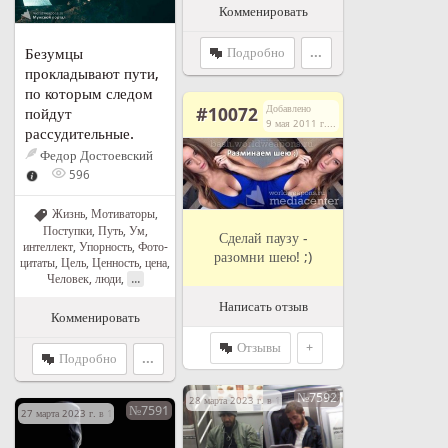
Комменировать
Подробно
...
Безумцы
прокладывают пути,
по которым следом
Добавлено
#10072
пойдут
9 мая 2011 г. в 21:08
рассудительные.
Федор Достоевский
596
Жизнь
,
Мотиваторы
,
Поступки
,
Путь
,
Ум,
Сделай паузу -
интеллект
,
Упорность
,
Фото-
разомни шею! ;)
цитаты
,
Цель
,
Ценность, цена
,
...
Человек, люди
,
Написать отзыв
Комменировать
Отзывы
+
Подробно
...
№7592
28 марта 2023 г. в 17:09
№7591
27 марта 2023 г. в 19:02