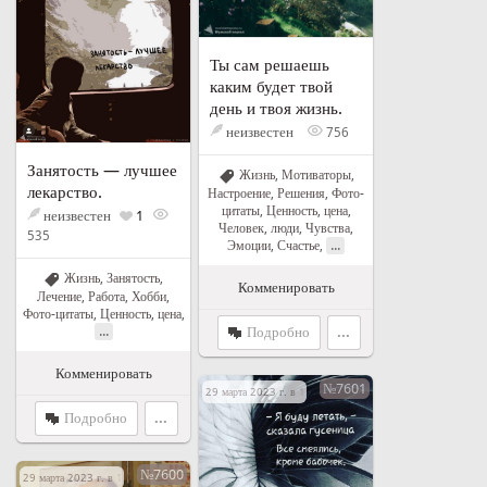
Ты сам решаешь
каким будет твой
день и твоя жизнь.
неизвестен
756
Занятость — лучшее
Жизнь
,
Мотиваторы
,
лекарство.
Настроение
,
Решения
,
Фото-
цитаты
,
Ценность, цена
,
неизвестен
1
Человек, люди
,
Чувства
,
535
...
Эмоции
,
Счастье
,
Жизнь
,
Занятость
,
Комменировать
Лечение
,
Работа
,
Хобби
,
Фото-цитаты
,
Ценность, цена
,
...
Подробно
...
Комменировать
№7601
29 марта 2023 г. в 17:03
Подробно
...
№7600
29 марта 2023 г. в 16:46