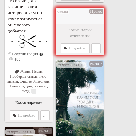
его влечет, что
зажигает в нем
Промо
интерес и чем он
Сегодня
хочет заниматься —
он многого
Комментарии
добьется...
отключены
Подробно
...
Георгий Bицин
496
№7603
29 марта 2023 г. в 17:46
Жизнь
,
Нервы
,
Подборки, статьи
,
Фото-
цитаты
,
Счастье
,
Животные
,
Ценность, цена
,
Человек,
...
люди
,
Комменировать
Подробно
...
№7602
29 марта 2023 г. в 17:32