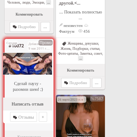
...
Человек, люди
,
Эмоции
,
другой.<...
... Показать полностью
Комменировать
...
неизвестен
Подробно
...
Фактрум
456
Промо
Сегодня
Женщины, девушки
,
Добавлено
#10072
Жизнь
,
Подборки, статьи
,
9 мая 2011 г. в 21:08
Фото-цитаты
,
Заметка, совет
,
...
Комменировать
Подробно
...
Сделай паузу -
разомни шею! ;)
№7587
26 марта 2023 г. в 17:55
Написать отзыв
Отзывы
+
Комментарии