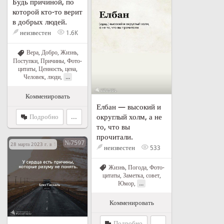
Будь причиной, по
которой кто-то верит
в добрых людей.
неизвестен
1.6K
Вера
,
Добро
,
Жизнь
,
Поступки
,
Причины
,
Фото-
цитаты
,
Ценность, цена
,
...
Человек, люди
,
Комменировать
Елбан — высокий и
округлый холм, а не
Подробно
...
то, что вы
прочитали.
№7597
28 марта 2023 г. в 18:21
неизвестен
533
Жизнь
,
Погода
,
Фото-
цитаты
,
Заметка, совет
,
...
Юмор
,
Комменировать
Подробно
...