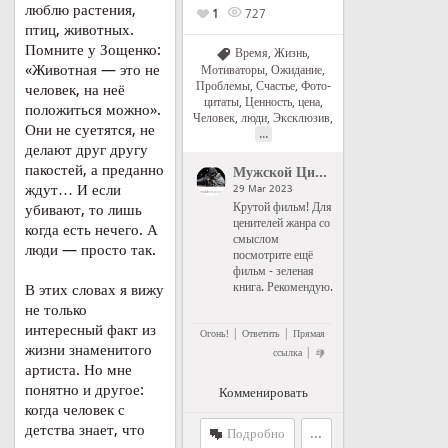
люблю растения,
1
727
птиц, животных.
Помните у Зощенко:
Время
,
Жизнь
,
«Животная — это не
Мотиваторы
,
Ожидание
,
Проблемы
,
Счастье
,
Фото-
человек, на неё
цитаты
,
Ценность, цена
,
положиться можно».
Человек, люди
,
Эксклюзив
,
Они не суетятся, не
...
делают друг другу
пакостей, а преданно
Мужской Цитатник Рунета
">
Му
ждут… И если
29 Mar 2023
Крутой фильм! Для
убивают, то лишь
ценителей жанра со
когда есть нечего. А
смыслом
люди — просто так.
посмотрите ещё
фильм - зеленая
книга. Рекомендую.
В этих словах я вижу
не только
интересный факт из
|
|
Огонь!
Ответить
Прямая
жизни знаменитого
|
ссылка
артиста. Но мне
понятно и другое:
Комменировать
когда человек с
детства знает, что
Подробно
...