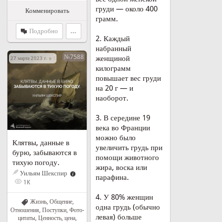
груди — около 400
Комменировать
грамм.
Подробно
...
2. Каждый
набранный
№7588
женщиной
27 марта 2023 г. в 17:37
килограмм
повышает вес груди
на 20 г — и
наоборот.
3. В середине 19
века во Франции
можно было
Клятвы, данные в
увеличить грудь при
бурю, забываются в
помощи животного
тихую погоду.
жира, воска или
Уильям Шекспир
парафина.
1K
4. У 80% женщин
Жизнь
,
Общение
,
одна грудь (обычно
Отношения
,
Поступки
,
Фото-
левая) больше
цитаты
,
Ценность, цена
,