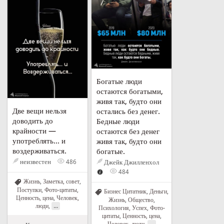
Богатые люди
остаются богатыми,
живя так, будто они
Две вещи нельзя
остались без денег.
доводить до
Бедные люди
крайности —
остаются без денег
употреблять... и
живя так, будто они
воздерживаться.
богатые.
неизвестен
486
Джейк Джилленхол
484
Жизнь
,
Заметка, совет
,
Поступки
,
Фото-цитаты
,
Бизнес Цитатник
,
Деньги
,
Ценность, цена
,
Человек,
Жизнь
,
Общество
,
...
люди
,
Психология
,
Успех
,
Фото-
цитаты
,
Ценность, цена
,
...
Человек, люди
,