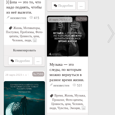
}|{опа — это то, что
Подробно
...
надо поднять, чтобы
из неё вылезти.
неизвестен
415
№7594
28 марта 2023 г. в 17:54
Жизнь
,
Мотиваторы
,
Поступки
,
Проблемы
,
Фото-
цитаты
,
Ценность, цена
,
...
Человек, люди
,
Комменировать
Подробно
...
Музыка — это
следы, по которым
№7593
можно вернуться в
28 марта 2023 г. в 17:41
разное время жизни.
неизвестен
531
Время
,
Жизнь
,
Музыка
,
Прошлое
,
Фото-цитаты
,
Ценность, цена
,
Человек,
...
люди
,
Чувства
,
Эмоции
,