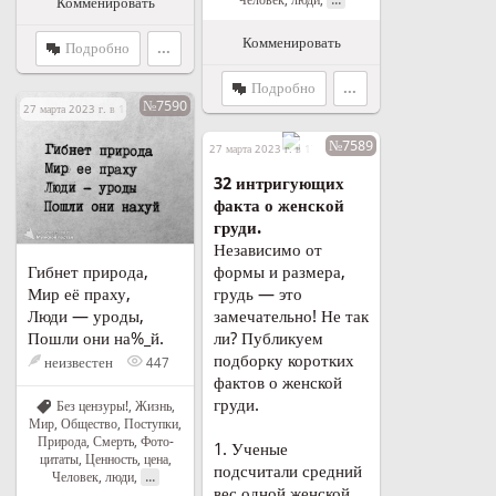
Комменировать
Комменировать
Подробно
...
Подробно
...
№7590
27 марта 2023 г. в 18:50
№7589
27 марта 2023 г. в 17:59
32 интригующих
факта о женской
груди.
Независимо от
Гибнет природа,
формы и размера,
Мир её праху,
грудь — это
Люди — уроды,
замечательно! Не так
Пошли они на%_й.
ли? Публикуем
подборку коротких
неизвестен
447
фактов о женской
груди.
Без цензуры!
,
Жизнь
,
Мир
,
Общество
,
Поступки
,
Природа
,
Смерть
,
Фото-
1. Ученые
цитаты
,
Ценность, цена
,
подсчитали средний
...
Человек, люди
,
вес одной женской