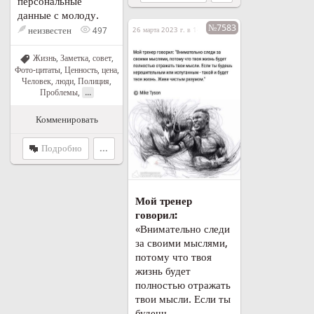
персональные
данные с молоду.
№7583
неизвестен
26 марта 2023 г. в 14:44
497
Жизнь
,
Заметка, совет
,
Фото-цитаты
,
Ценность, цена
,
Человек, люди
,
Полиция
,
...
Проблемы
,
Комменировать
Подробно
...
Мой тренер
говорил:
«Внимательно следи
за своими мыслями,
потому что твоя
жизнь будет
полностью отражать
твои мысли. Если ты
будешь