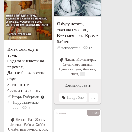
Я буду летать, —
сказала гусеница.
Все смеялись. Кроме
бабочек.
неизвестен
1K
Имея сон, еду и
труд,
Жизнь
,
Мотиваторы
,
Судьбе и власти не
Смех
,
Фото-цитаты
,
перечат,
Ценность, цена
,
Человек,
Да нас безжалостно
...
люди
,
е6yт,
Зато потом
Комменировать
бесплатно лечат.
Игорь Губерман
Подробно
...
Иерусалимские
гарики
500
Промо
Сегодня
Деньги
,
Еда
,
Жизнь
,
Лечение
,
Работа
,
Хобби
,
Судьба, неизбежность, рок
,