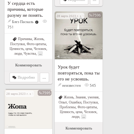
У сердца есть
причины, которые
разуму не понять.
№7596
28 марта 2023 г. в 18:18
Блез Паскаль
751
Причины
,
Жизнь
,
Поступки
,
Фото-цитаты
,
Ценность, цена
,
Человек,
...
люди
,
Чувства
,
Комменировать
Урок будет
повторяться, пока ты
Подробно
...
его не усвоишь.
неизвестен
545
№7595
28 марта 2023 г. в 18:10
Жизнь
,
Знания, умения
,
Опыт
,
Ошибки
,
Поступки
,
Проблемы
,
Фото-цитаты
,
Ценность, цена
,
Человек,
...
люди
,
Комменировать