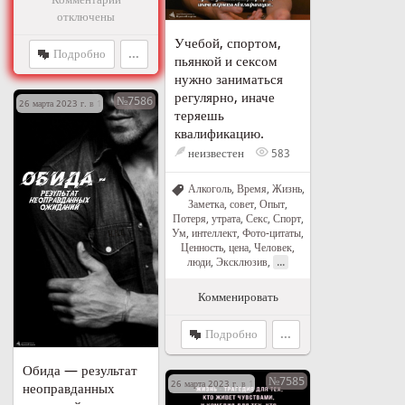
отключены
Учебой, спортом,
Подробно
...
пьянкой и сексом
нужно заниматься
регулярно, иначе
№7586
26 марта 2023 г. в 17:32
теряешь
квалификацию.
неизвестен
583
Алкоголь
,
Время
,
Жизнь
,
Заметка, совет
,
Опыт
,
Потеря, утрата
,
Секс
,
Спорт
,
Ум, интеллект
,
Фото-цитаты
,
Ценность, цена
,
Человек,
...
люди
,
Эксклюзив
,
Комменировать
Подробно
...
Обида — результат
№7585
26 марта 2023 г. в 17:24
неоправданных