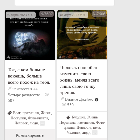
№7607
№7606
30 марта 2023 г. в 16:31
30 марта 2023 г. в 15:08
Человек способен
Тот, с кем больше
изменить свою
воюешь, больше
жизнь, меняя всего
всего похож на тебя.
лишь свою точку
неизвестен
зрения.
Четыре рождества
Вильям Джеймс
507
559
Враг, противник
,
Жизнь
,
Будущее
,
Жизнь
,
Поступки
,
Фото-цитаты
,
Перемены, изменения
,
Фото-
...
Человек, люди
,
цитаты
,
Ценность, цена
,
...
Человек, люди
,
Комменировать