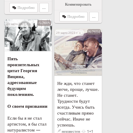
Комменировать
Подробно
...
Подробно
...
№7605
29 марта 2023 г. в 19:49
№7604
29 марта 2023 г. в 18:04
Пять
пронзительных
цитат Георгия
Вицина,
адресованные
Не жди, что станет
будущим
легче, проще, лучше.
поколениям.
Не станет.
Трудности будут
О своем призвании
всегда. Учись быть
счастливым прямо
Если бы я не стал
сейчас. Иначе не
артистом, я бы стал
успеешь.
натуралистом —
неизвестен
1+1