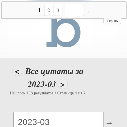
№10069
1
2
3
Скрыть
<
Все цитаты за
2023-03
>
Нашлось 158 результатов / Страница
1
из 7