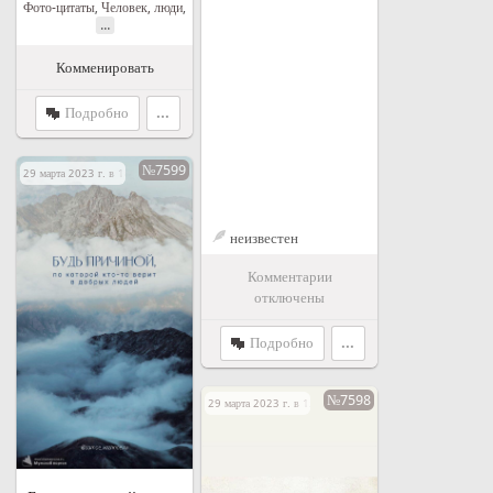
Фото-цитаты
,
Человек, люди
,
...
Комменировать
Подробно
...
№7599
29 марта 2023 г. в 16:38
неизвестен
Комментарии
отключены
Подробно
...
№7598
29 марта 2023 г. в 15:07