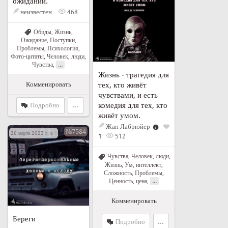
ожиданий.
неизвестен
468
Обиды
,
Жизнь
,
Ожидание
,
Поступки
,
Проблемы
,
Психология
,
Фото-цитаты
,
Человек, люди
,
...
Чувства
,
Жизнь - трагедия для
тех, кто живёт
Комменировать
чувствами, и есть
комедия для тех, кто
Подробно
...
живёт умом.
Жан Лабрюйер
№7584
26 марта 2023 г. в 15:20
1
512
Чувства
,
Человек, люди
,
Жизнь
,
Ум, интеллект
,
Сложность
,
Проблемы
,
...
Ценность, цена
,
Комменировать
Береги
Подробно
...