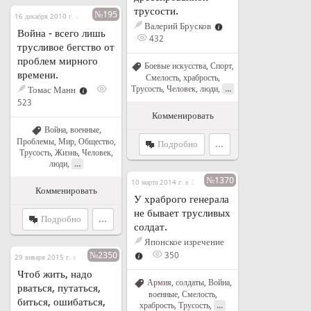
трусости.
№195
16 декабря 2010 г. в 16:08
Валерий Брусков
Война - всего лишь
432
трусливое бегство от
проблем мирного
Боевые искусства
,
Спорт
,
времени.
Смелость, храбрость
,
...
Трусость
,
Человек, люди
,
Томас Манн
523
Комменировать
Война, военные
,
Проблемы
,
Мир
,
Общество
,
Подробно
...
Трусость
,
Жизнь
,
Человек,
...
люди
,
№1370
10 марта 2014 г. в 23:03
Комменировать
У храброго генерала
не бывает трусливых
Подробно
...
солдат.
Японское изречение
№2350
350
29 января 2015 г. в 01:30
Чтоб жить, надо
Армия, солдаты
,
Война,
рваться, путаться,
военные
,
Смелость,
биться, ошибаться,
...
храбрость
,
Трусость
,