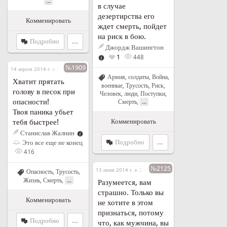
...
в случае
дезертирства его
Комменировать
ждет смерть, пойдет
на риск в бою.
Подробно
...
Джордж Вашингтон
1
448
№1909
14 апреля 2014 г. в 00:16
Армия, солдаты
,
Война,
Хватит прятать
военные
,
Трусость
,
Риск
,
голову в песок при
Человек, люди
,
Поступки
,
опасности!
...
Смерть
,
Твоя паника убьет
Комменировать
тебя быстрее!
Станислав Жалнин
Подробно
...
Это все еще не конец
416
№2125
13 июня 2014 г. в 22:04
Опасность
,
Трусость
,
...
Жизнь
,
Смерть
,
Разумеется, вам
страшно. Только вы
Комменировать
не хотите в этом
признаться, потому
Подробно
...
что, как мужчина, вы