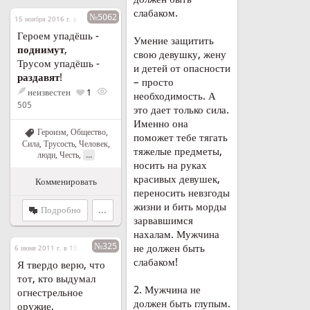
слабаком.
№5062
15 ноября 2016 г. в 07:22
Героем упадёшь -
Умение защитить
поднимут
,
свою девушку, жену
Трусом упадёшь -
и детей от опасности
раздавят
!
– просто
неизвестен
1
необходимость. А
505
это дает только сила.
Именно она
Героизм
,
Общество
,
поможет тебе тягать
Сила
,
Трусость
,
Человек,
тяжелые предметы,
...
люди
,
Честь
,
носить на руках
красивых девушек,
Комменировать
переносить невзгоды
жизни и бить морды
Подробно
...
зарвавшимся
нахалам. Мужчина
№325
не должен быть
6 июня 2011 г. в 19:58
слабаком!
Я твердо верю, что
тот, кто выдумал
2. Мужчина не
огнестрельное
должен быть глупым.
оружие,