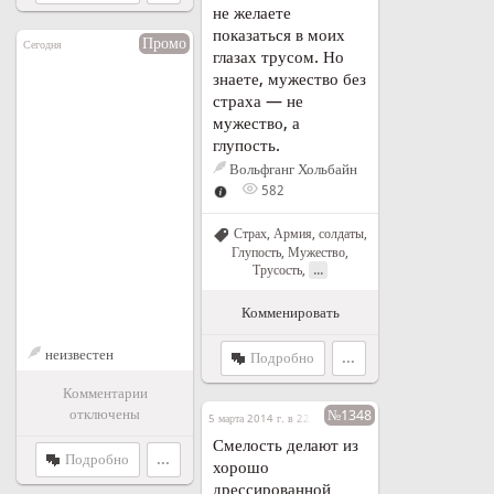
не желаете
показаться в моих
Промо
Сегодня
глазах трусом. Но
знаете, мужество без
страха — не
мужество, а
глупость.
Вольфганг Хольбайн
582
Страх
,
Армия, солдаты
,
Глупость
,
Мужество
,
...
Трусость
,
Комменировать
неизвестен
Подробно
...
Комментарии
отключены
№1348
5 марта 2014 г. в 22:05
Смелость делают из
Подробно
...
хорошо
дрессированной