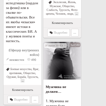
Эксклюзив
,
Жизнь
,
исподтишка (пардон
Мужские
,
Общество
,
за феню) или в
Слабость
,
Трусость
,
Фото-
свалке по-
...
цитаты
,
Человек, люди
,
обывательски. Все
их якобы «изыски»
Комменировать
имеют истоки в
классических БИ. А
Подробно
...
у жуликов понты и
наглость.
№4580
28 апреля 2016 г. в 15:23
(Офицер внутренних
войск)
неизвестен
490
Боевые искусства
,
Враг,
противник
,
Общество
,
Оружие
,
Борьба
,
Трусость
,
...
Мужчина не
Комменировать
должен…
Подробно
...
1. Мужчина не
должен быть