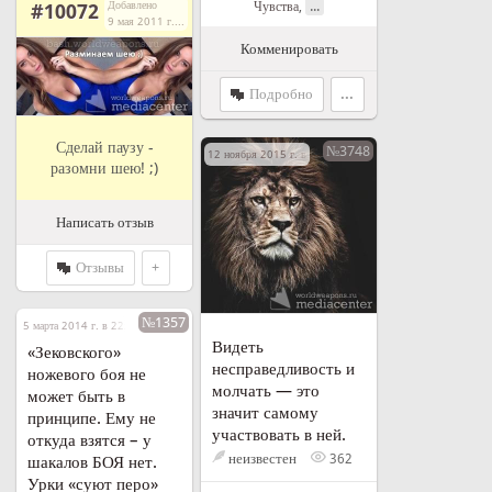
...
Чувства
,
Добавлено
#10072
9 мая 2011 г. в 21:08
Комменировать
Подробно
...
Сделай паузу -
№3748
12 ноября 2015 г. в 23:16
разомни шею! ;)
Написать отзыв
Отзывы
+
№1357
5 марта 2014 г. в 22:12
Видеть
«Зековского»
несправедливость и
ножевого боя не
молчать — это
может быть в
значит самому
принципе. Ему не
участвовать в ней.
откуда взятся – у
неизвестен
362
шакалов БОЯ нет.
Урки «суют перо»