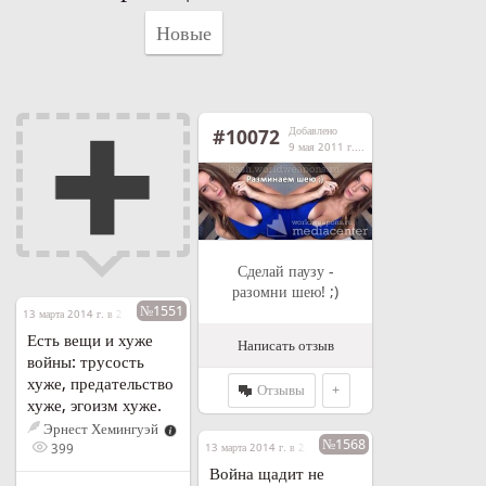
Новые
Добавлено
#10072
9 мая 2011 г. в 21:08
Сделай паузу -
разомни шею! ;)
№1551
13 марта 2014 г. в 21:54
Есть вещи и хуже
Написать отзыв
войны: трусость
хуже, предательство
Отзывы
+
хуже, эгоизм хуже.
Эрнест Хемингуэй
№1568
399
13 марта 2014 г. в 23:43
Война щадит не