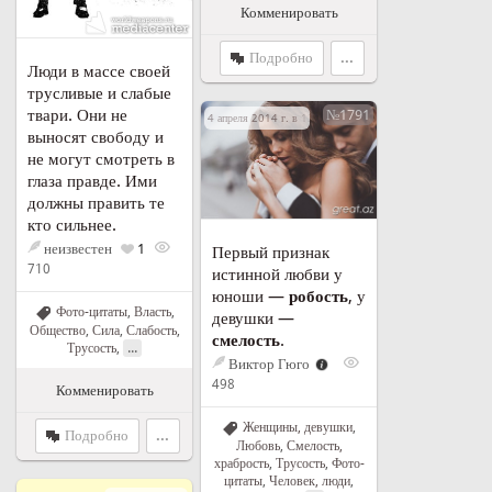
Комменировать
Подробно
...
Люди в массе своей
трусливые и слабые
твари. Они не
№1791
4 апреля 2014 г. в 13:23
выносят свободу и
не могут смотреть в
глаза правде. Ими
должны править те
кто сильнее.
неизвестен
1
Первый признак
710
истинной любви у
юноши —
робость
, у
Фото-цитаты
,
Власть
,
девушки —
Общество
,
Сила
,
Слабость
,
смелость
.
...
Трусость
,
Виктор Гюго
498
Комменировать
Женщины, девушки
,
Подробно
...
Любовь
,
Смелость,
храбрость
,
Трусость
,
Фото-
цитаты
,
Человек, люди
,