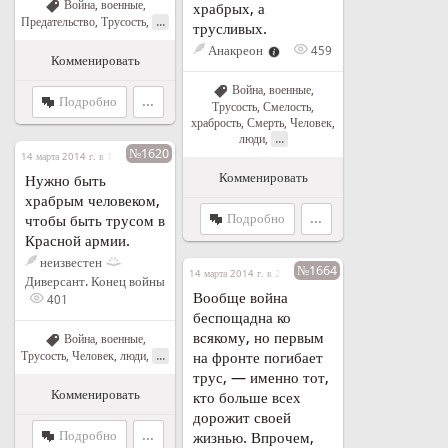
Война, военные
,
храбрых, а
...
Предательство
,
Трусость
,
трусливых.
Анакреон
459
Комменировать
Война, военные
,
Подробно
...
Трусость
,
Смелость,
храбрость
,
Смерть
,
Человек,
...
люди
,
№1620
14 марта 2014 г. в 14:16
Комменировать
Нужно быть
храбрым человеком,
Подробно
...
чтобы быть трусом в
Красной армии.
неизвестен
№1664
14 марта 2014 г. в 21:24
Диверсант. Конец войны
Вообще война
401
беспощадна ко
всякому, но первым
Война, военные
,
...
Трусость
,
Человек, люди
,
на фронте погибает
трус, — именно тот,
Комменировать
кто больше всех
дорожит своей
Подробно
...
жизнью. Впрочем,