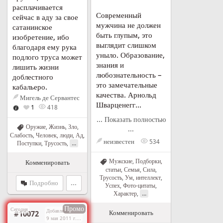
расплачивается
Современный
сейчас в аду за свое
мужчина не должен
сатанинское
быть глупым, это
изобретение, ибо
выглядит слишком
благодаря ему рука
уныло. Образование,
подлого труса может
знания и
лишить жизни
любознательность –
доблестного
это замечательные
кабальеро.
качества. Арнольд
Мигель де Сервантес
Шварценегг...
1
418
... Показать полностью
Оружие
,
Жизнь
,
Зло
,
...
Слабость
,
Человек, люди
,
Ад
,
неизвестен
534
...
Поступки
,
Трусость
,
Мужские
,
Подборки,
Комменировать
статьи
,
Семья
,
Сила
,
Трусость
,
Ум, интеллект
,
Подробно
...
Успех
,
Фото-цитаты
,
...
Характер
,
Промо
Сегодня
Добавлено
Комменировать
#10072
9 мая 2011 г. в 21:08