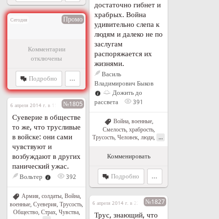
достаточно гибнет и
храбрых. Война
Промо
Сегодня
удивительно слепа к
людям и далеко не по
заслугам
Комментарии
распоряжается их
отключены
жизнями.
Василь
Подробно
...
Владимирович Быков
Дожить до
рассвета
391
№1805
6 апреля 2014 г. в 19:56
Суеверие в обществе
Война, военные
,
то же, что трусливые
Смелость, храбрость
,
в войске: они сами
...
Трусость
,
Человек, люди
,
чувствуют и
возбуждают в других
Комменировать
панический ужас.
Подробно
...
Вольтер
392
Армия, солдаты
,
Война,
№1827
6 апреля 2014 г. в 22:12
военные
,
Суеверия
,
Трусость
,
Общество
,
Страх
,
Чувства
,
Трус, знающий, что