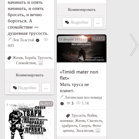
начинать и опять
начинать, и опять
Комменировать
бросать, и вечно
бороться. А
Подробно
...
спокойствие —
душевная трусость.
№2472
Лев Толстой
25 февраля 2015 г. в 23:26
445
Жизнь
,
Борьба
,
Трусость
,
...
Спокойствие
,
«Timidi mater non
Комменировать
flet»
Мать труса не
Подробно
...
плачет.
Латинская пословица
3
1.1K
№2517
8 марта 2015 г. в 08:03
Трусость
,
Война,
военные
,
Жизнь
,
Смелость,
храбрость
,
Смерть
,
Фото-
...
цитаты
,
Эксклюзив
,