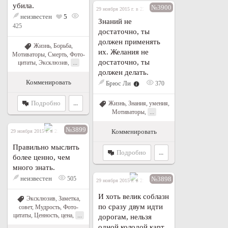
убила.
№3900
29 ноября 2015 г. в 22:26
неизвестен
5
Знаний не
425
достаточно, ты
должен применять
Жизнь
,
Борьба
,
их. Желания не
Мотиваторы
,
Смерть
,
Фото-
достаточно, ты
...
цитаты
,
Эксклюзив
,
должен делать.
Комменировать
Брюс Ли
370
Подробно
...
Жизнь
,
Знания, умения
,
...
Мотиваторы
,
№3899
Комменировать
29 ноября 2015 г. в 21:35
Правильно мыслить
Подробно
...
более ценно, чем
много знать.
неизвестен
505
№3898
29 ноября 2015 г. в 21:04
И хоть велик соблазн
Эксклюзив
,
Заметка,
по сразу двум идти
совет
,
Мудрость
,
Фото-
...
цитаты
,
Ценность, цена
,
дорогам, нельзя
одной колодой карт