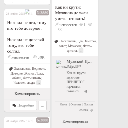
Как ни крути:
№3889
Мужчина должен
28 ноября 2015 г. в 21:07
уметь готовить!
Никогда не лги, тому
неизвестен
1
кто тебе доверяет.
1.5K
Никогда не доверяй
Эксклюзив
,
Еда
,
Заметка,
тому, кто тебе
совет
,
Мужские
,
Фото-
...
цитаты
,
солгал.
неизвестен
0.9K
Мужской Цитатник Рунета
">
Му
11 Oct 2023
Эксклюзив
,
Верность
,
Как ни крути
Доверие
,
Жизнь
,
Ложь,
мужчине
обман
,
Фото-цитаты
,
ПРИДЕТСЯ
...
Человек, люди
,
научиться
готовить... :)))
Комменировать
|
|
Огонь!
Ответить
Прямая
Подробно
...
|
ссылка
№3888
Комменировать
28 ноября 2015 г. в 20:49