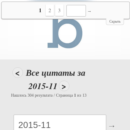
№10069
1
2
3
Скрыть
<
Все цитаты за
2015-11
>
Нашлось 304 результата / Страница
1
из 13