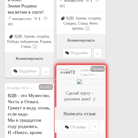
неизвестен
1
Знамя Родины
465
высветим в злате!
ВДВ
,
Армия, солдаты
,
неизвестен
1
Спецназ
,
Стихи
,
Фото-
401
...
цитаты
,
ВДВ
,
Армия, солдаты
,
Комменировать
Победа, победители
,
Родина
,
...
Стихи
,
Подробно
...
Комменировать
Промо
Сегодня
Добавлено
Подробно
...
#10072
9 мая 2011 г. в 21:08
№3885
28 ноября 2015 г. в 19:21
Сделай паузу -
ВДВ - это Мужество,
разомни шею! ;)
Честь и Отвага.
Грянут в воду, огонь,
Написать отзыв
если надо.
Мы в тридцатом
году родились,
Отзывы
+
И «Никто, кроме