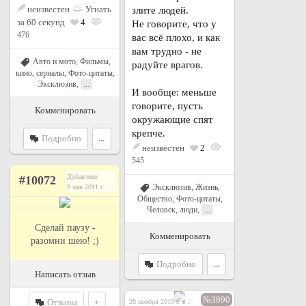
неизвестен
Угнать
злите людей.
за 60 секунд
4
Не говорите, что у
476
вас всё плохо, и как
вам трудно - не
Авто и мото
,
Фильмы,
радуйте врагов.
кино, сериалы
,
Фото-цитаты
,
...
Эксклюзив
,
И вообще: меньше
говорите, пусть
Комменировать
окружающие спят
крепче.
Подробно
...
неизвестен
2
545
Добавлено
#10072
Эксклюзив
,
Жизнь
,
9 мая 2011 г. в 21:08
Общество
,
Фото-цитаты
,
...
Человек, люди
,
Сделай паузу -
Комменировать
разомни шею! ;)
Подробно
...
Написать отзыв
№3890
Отзывы
+
28 ноября 2015 г. в 23:04