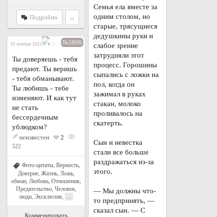
Семья ела вместе за
одним столом, но
Подробно
...
старые, трясущиеся
дедушкины руки и
№3896
29 ноября 2015 г. в 20:56
слабое зрение
затрудняли этот
Ты доверяешь - тебя
процесс. Горошины
предают. Ты веришь
сыпались с ложки на
- тебя обманывают.
пол, когда он
Ты любишь - тебе
зажимал в руках
изменяют. И как тут
стакан, молоко
не стать
проливалось на
бессердечным
скатерть.
ублюдком?
неизвестен
2
Сын и невестка
522
стали все больше
раздражаться из-за
Фото-цитаты
,
Верность
,
этого.
Доверие
,
Жизнь
,
Ложь,
обман
,
Любовь
,
Отношения
,
Предательство
,
Человек,
— Мы должны что-
...
люди
,
Эксклюзив
,
то предпринять, —
сказал сын. — С
Комменировать