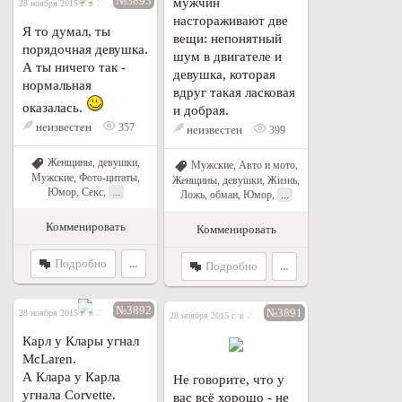
№3893
мужчин
28 ноября 2015 г. в 23:57
настораживают две
Я то думал, ты
вещи: непонятный
порядочная девушка.
шум в двигателе и
А ты ничего так -
девушка, которая
нормальная
вдруг такая ласковая
оказалась.
и добрая.
неизвестен
357
неизвестен
399
Женщины, девушки
,
Мужские
,
Авто и мото
,
Мужские
,
Фото-цитаты
,
Женщины, девушки
,
Жизнь
,
...
Юмор
,
Секс
,
...
Ложь, обман
,
Юмор
,
Комменировать
Комменировать
Подробно
...
Подробно
...
№3892
№3891
28 ноября 2015 г. в 23:19
28 ноября 2015 г. в 23:10
Карл у Клары угнал
McLaren.
А Клара у Карла
Не говорите, что у
угнала Corvette.
вас всё хорошо - не