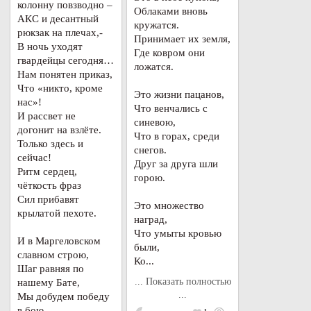
колонну повзводно –
Облаками вновь
АКС и десантный
кружатся.
рюкзак на плечах,-
Принимает их земля,
В ночь уходят
Где ковром они
гвардейцы сегодня…
ложатся.
Нам понятен приказ,
Что «никто, кроме
Это жизни пацанов,
нас»!
Что венчались с
И рассвет не
синевою,
догонит на взлёте.
Что в горах, среди
Только здесь и
снегов.
сейчас!
Друг за друга шли
Ритм сердец,
горою.
чёткость фраз
Сил прибавят
Это множество
крылатой пехоте.
наград,
Что умыты кровью
И в Маргеловском
были,
славном строю,
Ко...
Шаг равняя по
... Показать полностью
нашему Бате,
...
Мы добудем победу
в бою,-