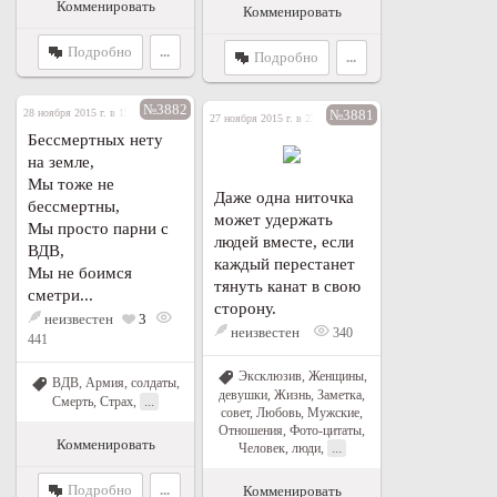
Комменировать
Комменировать
Подробно
...
Подробно
...
№3882
28 ноября 2015 г. в 19:09
№3881
27 ноября 2015 г. в 23:47
Бессмертных нету
на земле,
Мы тоже не
Даже одна ниточка
бессмертны,
может удержать
Мы просто парни с
людей вместе, если
ВДВ,
каждый перестанет
Мы не боимся
тянуть канат в свою
сметри...
сторону.
неизвестен
3
неизвестен
340
441
Эксклюзив
,
Женщины,
ВДВ
,
Армия, солдаты
,
девушки
,
Жизнь
,
Заметка,
...
Смерть
,
Страх
,
совет
,
Любовь
,
Мужские
,
Отношения
,
Фото-цитаты
,
Комменировать
...
Человек, люди
,
Подробно
...
Комменировать