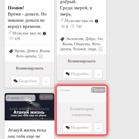
добрый.
Помни!
Среди зверей, я
Время - деньги. Но
зверь.
никакие деньги не
Мужские мысли
вернут времени.
3
749
Мужские мысли
439
Эксклюзив
,
Добро
,
Зло
,
Жизнь
,
Общество
,
Фото-
...
цитаты
,
Человек, люди
,
Время
,
Деньги
,
Жизнь
,
...
Фото-цитаты
,
Комменировать
Комменировать
Подробно
...
Подробно
...
Промо
Сегодня
№3901
29 ноября 2015 г. в 22:33
Комментарии
отключены
Подробно
...
Атакуй жизнь пока
она тебя еще не