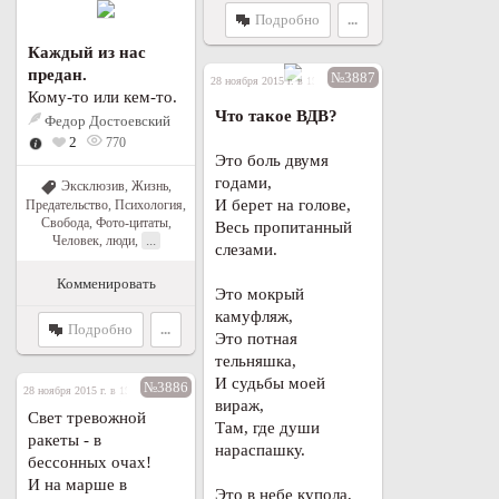
Подробно
...
Каждый из нас
предан.
№3887
28 ноября 2015 г. в 19:29
Кому-то или кем-то.
Что такое ВДВ?
Федор Достоевский
2
770
Это боль двумя
годами,
Эксклюзив
,
Жизнь
,
И берет на голове,
Предательство
,
Психология
,
Свобода
,
Фото-цитаты
,
Весь пропитанный
...
Человек, люди
,
слезами.
Комменировать
Это мокрый
камуфляж,
Подробно
...
Это потная
тельняшка,
И судьбы моей
№3886
28 ноября 2015 г. в 19:24
вираж,
Свет тревожной
Там, где души
ракеты - в
нараспашку.
бессонных очах!
И на марше в
Это в небе купола,