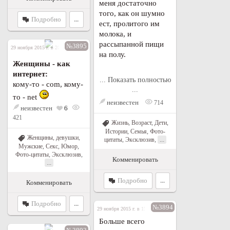
меня достаточно
того, как он шумно
Подробно
...
ест, пролитого им
молока, и
рассыпанной пищи
№3895
29 ноября 2015 г. в 20:08
на полу.
Женщины - как
интернет:
... Показать полностью
кому-то - com, кому-
...
то - net
неизвестен
714
неизвестен
6
421
Жизнь
,
Возраст
,
Дети
,
Истории
,
Семья
,
Фото-
Женщины, девушки
,
...
цитаты
,
Эксклюзив
,
Мужские
,
Секс
,
Юмор
,
Фото-цитаты
,
Эксклюзив
,
Комменировать
...
Подробно
...
Комменировать
Подробно
...
№3894
29 ноября 2015 г. в 19:33
Больше всего