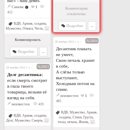
нас» - наш девиз.
Синева
1
Комментарии
412
отключены
ВДВ
,
Армия, солдаты
,
Подробно
...
...
Мужество
,
Отвага
,
Честь
,
Комменировать
№3884
28 ноября 2015 г. в 19:20
Десантник плакать
Подробно
...
не умеет,
Свою печаль хранит
в себе,
№3883
28 ноября 2015 г. в 19:13
А слёзы только
Долг десантника:
выступают,
если смерть смотрит
Холодным потом на
в глаза твоего
спине.
товарища, возьми её
неизвестен
1
взгляд на себя.
485
неизвестен
419
ВДВ
,
Мужество
,
Армия,
ВДВ
,
Армия, солдаты
,
солдаты
,
Стихи
,
Грусть,
...
Долг
,
Мужество
,
Смерть
,
...
тоска, печаль
,
Жизнь
,