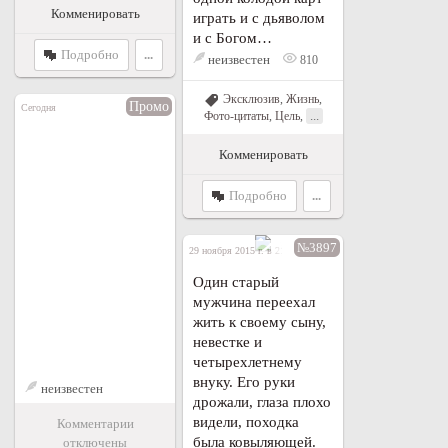
Комменировать
играть и с дьяволом
и с Богом…
Подробно
...
неизвестен
810
Эксклюзив
,
Жизнь
,
Промо
Сегодня
...
Фото-цитаты
,
Цель
,
Комменировать
Подробно
...
№3897
29 ноября 2015 г. в 21:00
Один старый
мужчина переехал
жить к своему сыну,
невестке и
четырехлетнему
внуку. Его руки
неизвестен
дрожали, глаза плохо
видели, походка
Комментарии
была ковыляющей.
отключены