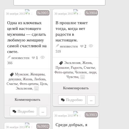
№3905
№3904
30 ноября 2015 г. в 22:43
30 ноября 2015 г. в 20:49
Одна из ключевых
В прошлое тянет
целей настоящего
тогда, когда нет
мужчины — сделать
радости в
любимую женщину
настоящем.
самой счастливой на
неизвестен
2
свете.
519
неизвестен
1
Эксклюзив
,
Жизнь
,
366
Прошлое
,
Радость
,
Счастье
,
Фото-цитаты
,
Человек, люди
,
Мужские
,
Женщины,
...
Чувства
,
девушки
,
Жизнь
,
Любовь
,
Счастье
,
Фото-цитаты
,
Цель
,
Комменировать
...
Эксклюзив
,
Комменировать
Подробно
...
Подробно
...
№3903
30 ноября 2015 г. в 15:43
Среди добрых, я
№3902
30 ноября 2015 г. в 15:37