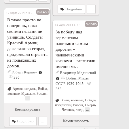
Подробно
...
№1460
12 марта 2014 г. в 23:25
В такое просто не
№1505
поверишь, пока
13 марта 2014 г. в 17:39
своими глазами не
За победу над
увидишь. Солдаты
германским
Красной Армии,
нацизмом самым
даже заживо сгорая,
дорогим –
продолжали стрелять
человеческими
из полыхавших
жизнями – заплатили
домов.
именно мы.
Роберт Кершоу
Владимир Мединский
386
Война. Мифы
СССР 1939-1945
Армия, солдаты
,
Война,
363
военные
,
Мужские
,
Россия
,
...
Война, военные
,
Победа,
победители
,
Россия
,
Смерть
,
Комменировать
...
Человек, люди
,
Комменировать
Подробно
...