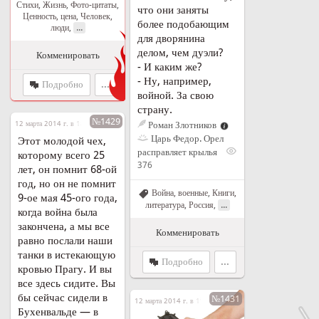
Стихи
,
Жизнь
,
Фото-цитаты
,
что они заняты
Ценность, цена
,
Человек,
более подобающим
...
люди
,
Огонь!
для дворянина
делом, чем дуэли?
Комменировать
- И каким же?
- Ну, например,
Подробно
...
войной. За свою
страну.
№1429
12 марта 2014 г. в 18:53
Роман Злотников
Царь Федор. Орел
Этот молодой чех,
расправляет крылья
которому всего 25
376
лет, он помнит 68-ой
год, но он не помнит
Война, военные
,
Книги,
9-ое мая 45-ого года,
...
литература
,
Россия
,
когда война была
закончена, а мы все
Комменировать
равно послали наши
танки в истекающую
Подробно
...
кровью Прагу. И вы
все здесь сидите. Вы
бы сейчас сидели в
№1431
12 марта 2014 г. в 19:04
Бухенвальде — в