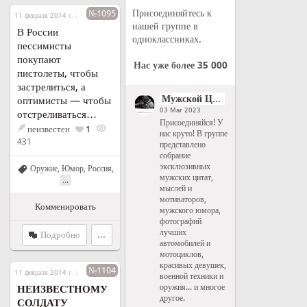
Присоединяйтесь к
№1095
11 февраля 2014 г. в 04:01
нашей группе в
В России
одноклассниках.
пессимисты
покупают
Нас уже более 35 000
пистолеты, чтобы
застрелиться, а
Мужской Цитатник Рунета
оптимисты — чтобы
03 Mar 2023
отстреливаться…
Присоединяйся! У
неизвестен
1
нас круто! В группе
431
представлено
собрание
эксклюзивных
Оружие
,
Юмор
,
Россия
,
мужских цитат,
...
мыслей и
мотиваторов,
Комменировать
мужского юмора,
фотографий
лучших
Подробно
...
автомобилей и
мотоциклов,
красивых девушек,
№1104
11 февраля 2014 г. в 05:16
военной техники и
оружия... и многое
НЕИЗВЕСТНОМУ
другое.
СОЛДАТУ