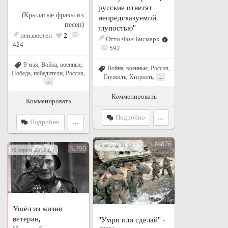
русские ответят
(Крылатые фразы из
непредсказуемой
песен)
глупостью"
неизвестен
2
Отто Фон Бисмарк
424
592
9 мая
,
Война, военные
,
Война, военные
,
Россия
,
Победа, победители
,
Россия
,
...
Глупость
,
Хитрость
,
...
Комменировать
Комменировать
Подробно
...
Подробно
...
№876
13 августа 2013 г. в 20:55
№790
16 апреля 2013 г. в 11:16
Ушёл из жизни
ветеран,
"Умри или сделай" -