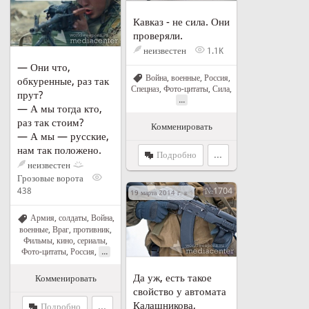
Кавказ - не сила. Они
проверяли.
неизвестен
1.1K
— Они что,
Война, военные
,
Россия
,
обкуренные, раз так
Спецназ
,
Фото-цитаты
,
Сила
,
прут?
...
— А мы тогда кто,
раз так стоим?
Комменировать
— А мы — русские,
нам так положено.
Подробно
...
неизвестен
Грозовые ворота
№1704
438
19 марта 2014 г. в 14:21
Армия, солдаты
,
Война,
военные
,
Враг, противник
,
Фильмы, кино, сериалы
,
...
Фото-цитаты
,
Россия
,
Да уж, есть такое
Комменировать
свойство у автомата
Калашникова,
Подробно
...