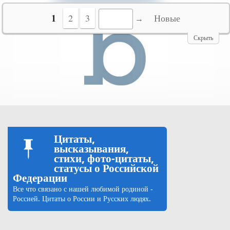
№10069
1
2
3
Новые
Скрыть
Цитаты,
высказывания,
стихи, фото-цитаты,
статусы о Российской
Федерации
Все что связано с нашей любимой родиной -
Россией. Цитаты о России и Русских людях.