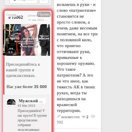
возьмешь в руки - и
слово «патриотизм»
Промо
Сегодня
становится не
Добавлено
#10062
12 мая 2022 г. в 14:03
просто словом, а
очень даже весомым
понятием, на все три
с половиной кило,
что приятно
оттягивают руки,
привычные к
хорошему оружию.
Присоединяйтесь к
Что такое
нашей группе в
патриотизм? А это
одноклассниках.
не что иное, как
Нас уже более 35 000
тяжесть АК в твоих
руках, когда ты
находишься на
Мужской Цитатник Рунета
вражеской
03 Mar 2023
территории.
Присоединяйся! У
нас круто! В группе
неизвестен
2
представлено
592
собрание
эксклюзивных