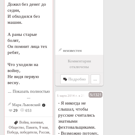
Дожил без денег до
седин,
И обходился без
машин.
А раны старые
болят,
Он помнит лица тех
неизвестен
ребят,
Комментарии
Что уходили на
отключены
войну,
Не видя первую
Подробно
...
весну.
... Показать полностью
№1321
5 марта 2014 г. в 21:45
...
- Я никогда не
Марк Львовский
слышал, чтобы
29
653
русские считались
знатными
Война, военные
,
фехтовальщиками.
Общество
,
Память
,
9 мая
,
Победа, победители
,
Россия
,
- Возможно потому,