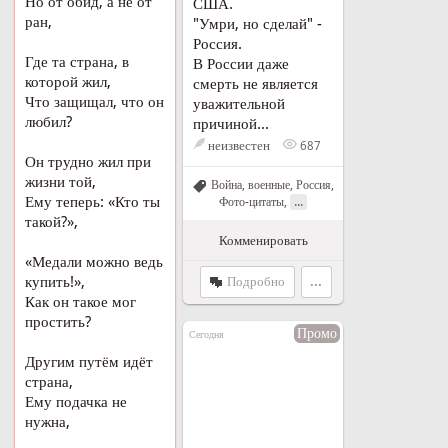
Но от обид, а не от
США.
ран,
"Умри, но сделай" -
Россия.
Где та страна, в
В России даже
которой жил,
смерть не является
Что защищал, что он
уважительной
любил?
причиной...
неизвестен
687
Он трудно жил при
жизни той,
Война, военные
,
Россия
,
Ему теперь: «Кто ты
...
Фото-цитаты
,
такой?»,
Комменировать
«Медали можно ведь
купить!»,
Подробно
...
Как он такое мог
простить?
Промо
Сегодня
Другим путём идёт
страна,
Ему подачка не
нужна,