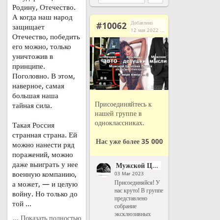
Родину, Отечество.
А когда наш народ
Добавлено
#10062
защищает
12 мая 2022 г. в 14:03
Отечество, победить
его можно, только
уничтожив в
принципе.
Поголовно. В этом,
наверное, самая
большая наша
Присоединяйтесь к
тайная сила.
нашей группе в
одноклассниках.
Такая Россия
странная страна. Ей
Нас уже более 35 000
можно нанести ряд
поражений, можно
даже выиграть у нее
Мужской Цитатник Рунета
военную компанию,
03 Mar 2023
Присоединяйся! У
а может, — и целую
нас круто! В группе
войну. Но только до
представлено
той ...
собрание
эксклюзивных
... Показать полностью