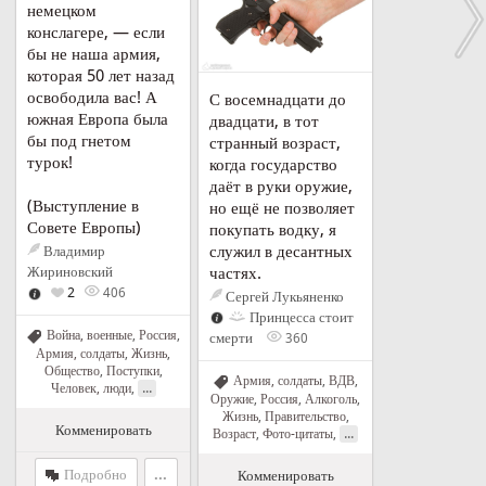
немецком
конслагере, — если
бы не наша армия,
которая 50 лет назад
освободила вас! А
С восемнадцати до
южная Европа была
двадцати, в тот
бы под гнетом
странный возраст,
турок!
когда государство
даёт в руки оружие,
(Выступление в
но ещё не позволяет
Совете Европы)
покупать водку, я
служил в десантных
Владимир
частях.
Жириновский
2
406
Сергей Лукьяненко
Принцесса стоит
Война, военные
,
Россия
,
смерти
360
Армия, солдаты
,
Жизнь
,
Общество
,
Поступки
,
Армия, солдаты
,
ВДВ
,
...
Человек, люди
,
Оружие
,
Россия
,
Алкоголь
,
Жизнь
,
Правительство
,
Комменировать
...
Возраст
,
Фото-цитаты
,
Подробно
...
Комменировать