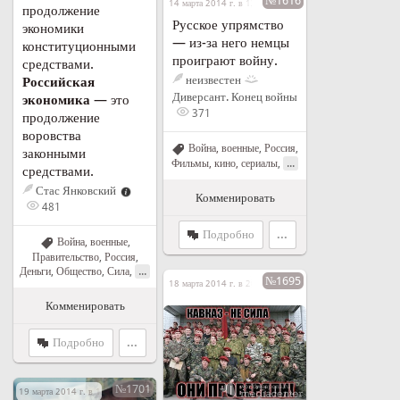
№1616
14 марта 2014 г. в 13:35
продолжение
Русское упрямство
экономики
— из-за него немцы
конституционными
проиграют войну.
средствами.
неизвестен
Российская
Диверсант. Конец войны
экономика
— это
371
продолжение
воровства
Война, военные
,
Россия
,
законными
...
Фильмы, кино, сериалы
,
средствами.
Стас Янковский
Комменировать
481
Подробно
...
Война, военные
,
Правительство
,
Россия
,
...
Деньги
,
Общество
,
Сила
,
№1695
18 марта 2014 г. в 20:49
Комменировать
Подробно
...
№1701
19 марта 2014 г. в 13:08