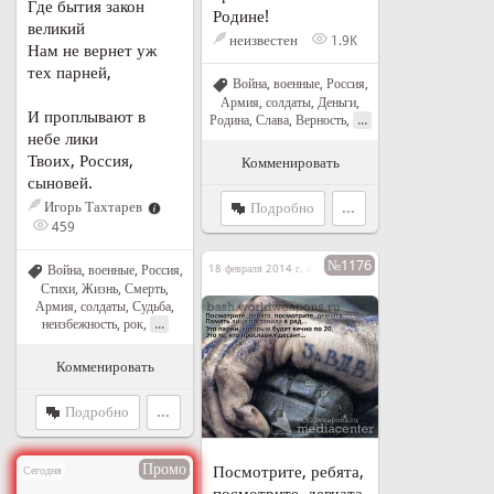
Где бытия закон
Родине!
великий
неизвестен
1.9K
Нам не вернет уж
тех парней,
Война, военные
,
Россия
,
Армия, солдаты
,
Деньги
,
И проплывают в
...
Родина
,
Слава
,
Верность
,
небе лики
Твоих, Россия,
Комменировать
сыновей.
Игорь Тахтарев
Подробно
...
459
№1176
Война, военные
,
Россия
,
18 февраля 2014 г. в 12:34
Стихи
,
Жизнь
,
Смерть
,
Армия, солдаты
,
Судьба,
...
неизбежность, рок
,
Комменировать
Подробно
...
Промо
Посмотрите, ребята,
Сегодня
посмотрите, девчата,