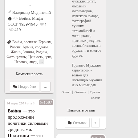
мужских цитат,
...
мыслей и
мотиваторов,
Владимир Мединский
мужского юмора,
Война. Мифы
фотографий
СССР 1939-1945
1
лучших
419
автомобилей и
мотоциклов,
красивых девушек,
Война, военные
,
Героизм
,
военной техники и
Россия
,
Армия, солдаты
,
оружия... и многое
Жизнь
,
Защита
,
Родина
,
другое.
Фото-цитаты
,
Ценность, цена
,
...
Человек, люди
,
Группа с Мужским
характером -
Комменировать
только для
настоящих мужчин
и их милых дам.
Подробно
...
|
|
Огонь!
Ответить
Прямая
ссылка
№1597
14 марта 2014 г. в 09:50
Написать отзыв
Война
— это
продолжение
Отзывы
+
политики силовыми
средствами.
Политика
— это