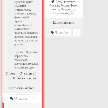
Враг, противник
,
мужских цитат,
Оружие
,
Россия
,
Фото-
мыслей и
цитаты
,
Патриотизм
,
мотиваторов,
...
Психология
,
мужского юмора,
фотографий
лучших
Комменировать
автомобилей и
мотоциклов,
Подробно
...
красивых девушек,
военной техники и
оружия... и многое
другое.
Группа с Мужским
характером -
только для
настоящих мужчин
и их милых дам.
Огонь!
Ответить
|
|
Прямая ссылка
Написать отзыв
Отзывы
+