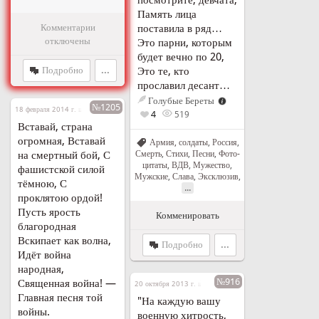
Память лица
поставила в ряд…
Комментарии
отключены
Это парни, которым
будет вечно по 20,
Это те, кто
Подробно
...
прославил десант…
Голубые Береты
№1205
18 февраля 2014 г. в 22:13
4
519
Вставай, страна
огромная, Вставай
Армия, солдаты
,
Россия
,
на смертный бой, С
Смерть
,
Стихи
,
Песни
,
Фото-
цитаты
,
ВДВ
,
Мужество
,
фашистской силой
Мужские
,
Слава
,
Эксклюзив
,
тёмною, С
...
проклятою ордой!
Пусть ярость
Комменировать
благородная
Вскипает как волна,
Подробно
...
Идёт война
народная,
№916
Священная война! —
20 октября 2013 г. в 15:34
Главная песня той
"На каждую вашу
войны.
военную хитрость,