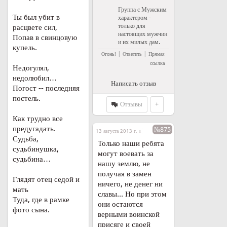
Группа с Мужским
Ты был убит в
характером -
только для
расцвете сил,
настоящих мужчин
Попав в свинцовую
и их милых дам.
купель.
|
|
Огонь!
Ответить
Прямая
ссылка
Недогулял,
недолюбил…
Написать отзыв
Погост -- последняя
постель.
Отзывы
+
Как трудно все
предугадать.
№875
13 августа 2013 г. в 20:50
Судьба,
Только наши ребята
судьбинушка,
могут воевать за
судьбина…
нашу землю, не
получая в замен
Глядят отец седой и
ничего, не денег ни
мать
славы... Но при этом
Туда, где в рамке
они остаются
фото сына.
верными воинской
присяге и своей