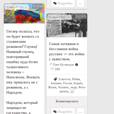
Подробно
...
№1514
13 марта 2014 г. в 19:39
№1519
13 марта 2014 г. в 19:56
Гитлер полагал, что
он будет воевать со
сталинским
Самая затяжная и
режимом? Глупец!
бесславная война
Наивный глупец,
русских — это война
повторивший
с пьянством.
ошибку куда более
Олег Кузнецов
талантливого
388
человека –
Наполеона. Воевать
Алкоголь
,
Война,
ему пришлось не с
военные
,
Россия
,
Борьба
,
режимом, а с
Жизнь
,
Человек, люди
,
Фото-
...
цитаты
,
Народом.
Комменировать
Народом, который
защищал не
Подробно
...
государство, а