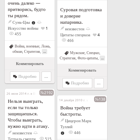
очень далеко —
притворись, будто
Суровая подготовка
ты рядом.
и доверие
напарника.
Сунь-Цзы
Искусство войны
1
неизвестен
455
Цитаты спецназа
4
466
Война, военные
,
Ложь,
...
обман
,
Стратегия
,
Мужские
,
Спецназ
,
...
Стратегия
,
Фото-цитаты
,
Комменировать
Комменировать
Подробно
...
Подробно
...
№2192
26 июля 2014 г. в 06:30
№138
Нельзя выиграть,
14 декабря 2010 г. в 14:19
если ты только
Война требует
защищаешься.
быстроты.
Чтобы выиграть,
Цицерон Марк
нужно идти в атаку.
Туллий
неизвестен
446
Тетрадь смерти
515