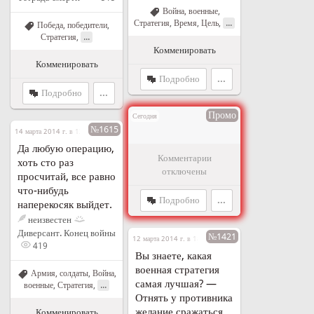
Война, военные
,
...
Стратегия
,
Время
,
Цель
,
Победа, победители
,
...
Стратегия
,
Комменировать
Комменировать
Подробно
...
Подробно
...
Промо
Сегодня
№1615
14 марта 2014 г. в 13:05
Да любую операцию,
Комментарии
хоть сто раз
отключены
просчитай, все равно
что-нибудь
Подробно
...
наперекосяк выйдет.
неизвестен
Диверсант. Конец войны
№1421
12 марта 2014 г. в 18:31
419
Вы знаете, какая
военная стратегия
Армия, солдаты
,
Война,
самая лучшая? —
...
военные
,
Стратегия
,
Отнять у противника
желание сражаться
Комменировать