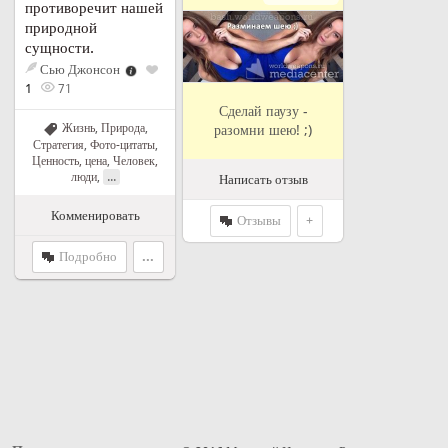
противоречит нашей
природной
сущности.
Сью Джонсон
1
71
Сделай паузу -
Жизнь
,
Природа
,
разомни шею! ;)
Стратегия
,
Фото-цитаты
,
Ценность, цена
,
Человек,
...
люди
,
Написать отзыв
Комменировать
Отзывы
+
Подробно
...