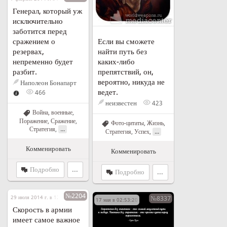
Генерал, который уж
исключительно
заботится перед
сражением о
Если вы сможете
резервах,
найти путь без
непременно будет
каких-либо
разбит.
препятствий, он,
вероятно, никуда не
Наполеон Бонапарт
ведет.
466
неизвестен
423
Война, военные
,
Поражение
,
Сражение
,
Фото-цитаты
,
Жизнь
,
...
Стратегия
,
...
Стратегия
,
Успех
,
Комменировать
Комменировать
Подробно
...
Подробно
...
№2204
29 июля 2014 г. в 12:55
№8337
17 мая в 02:53:20
Скорость в армии
имеет самое важное