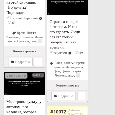
из этой ситуации.
Что делать?
Подождать!
Виталий Куренной
Стратеги говорят
63
о главном. И как
его сделать. Люди
Время
,
Деньги
,
без стратегии
Ожидание
,
Стратегия
,
Фото-
...
цитаты
,
Ценность, цена
,
говорят что нет
времени.
Комменировать
не указан
59
Подробно
...
Война, военные
,
Время
,
Стратегия
,
Фото-цитаты
,
Цель
,
Ценность, цена
,
№8339
...
Человек, люди
,
17 мая в 02:57:48
Комменировать
Подробно
...
Мы строим культуру
автономного
Добавлено
#10072
человека, которая
9 мая 2011 г. в 21:08