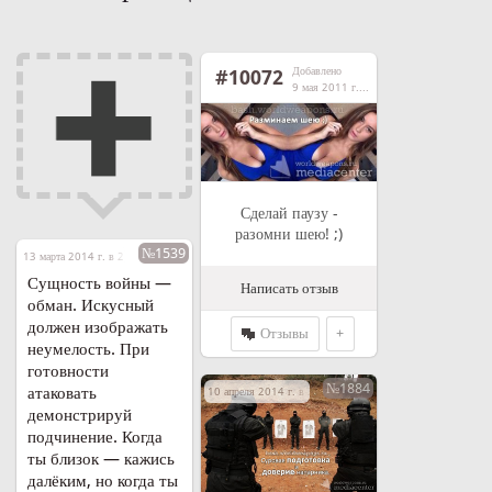
Добавлено
#10072
9 мая 2011 г. в 21:08
Сделай паузу -
разомни шею! ;)
№1539
13 марта 2014 г. в 21:33
Сущность войны —
Написать отзыв
обман. Искусный
должен изображать
Отзывы
+
неумелость. При
готовности
№1884
атаковать
10 апреля 2014 г. в 21:55
демонстрируй
подчинение. Когда
ты близок — кажись
далёким, но когда ты