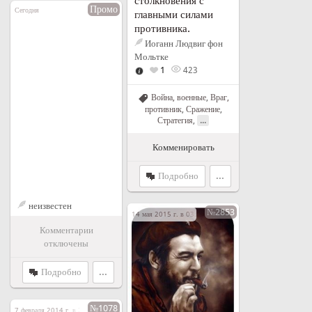
столкновения с
Промо
Сегодня
главными силами
противника.
Иоганн Людвиг фон
Мольтке
1
423
Война, военные
,
Враг,
противник
,
Сражение
,
...
Стратегия
,
Комменировать
Подробно
...
неизвестен
№2853
14 мая 2015 г. в 03:29
Комментарии
отключены
Подробно
...
№1078
7 февраля 2014 г. в 20:32