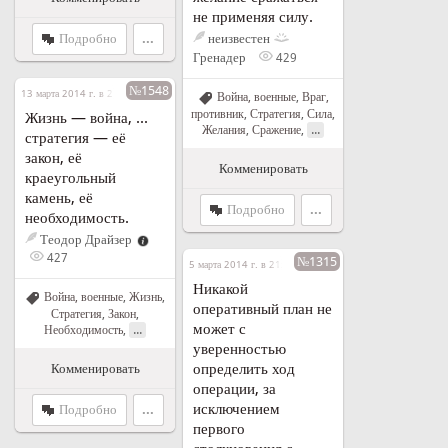
не применяя силу.
Подробно
...
неизвестен
Гренадер
429
№1548
13 марта 2014 г. в 21:47
Война, военные
,
Враг,
противник
,
Стратегия
,
Сила
,
Жизнь — война, ...
...
Желания
,
Сражение
,
стратегия — её
закон, её
Комменировать
краеугольный
камень, её
Подробно
...
необходимость.
Теодор Драйзер
427
№1315
5 марта 2014 г. в 21:42
Никакой
Война, военные
,
Жизнь
,
оперативный план не
Стратегия
,
Закон
,
может с
...
Необходимость
,
уверенностью
определить ход
Комменировать
операции, за
исключением
Подробно
...
первого