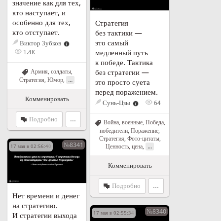
значение как для тех,
кто наступает, и
особенно для тех,
Стратегия
кто отступает.
без тактики —
это самый
Виктор Зубков
медленный путь
1.4K
к победе. Тактика
Армия, солдаты
,
без стратегии —
...
Стратегия
,
Юмор
,
это просто суета
перед поражением.
Комменировать
Сунь-Цзы
64
Подробно
...
Война, военные
,
Победа,
победители
,
Поражение
,
Стратегия
,
Фото-цитаты
,
№8341
...
Ценность, цена
,
17 мая в 02:56:40
Комменировать
Подробно
...
Нет времени и денег
на стратегию.
№8340
17 мая в 02:55:34
И стратегии выхода