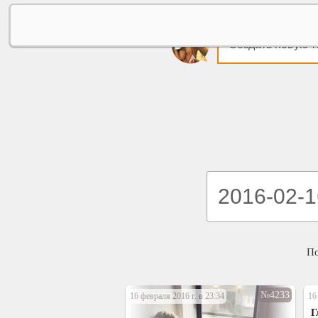
Создать новую т
П
№4233
16 февраля 2016 г. в 23:34
16
Г