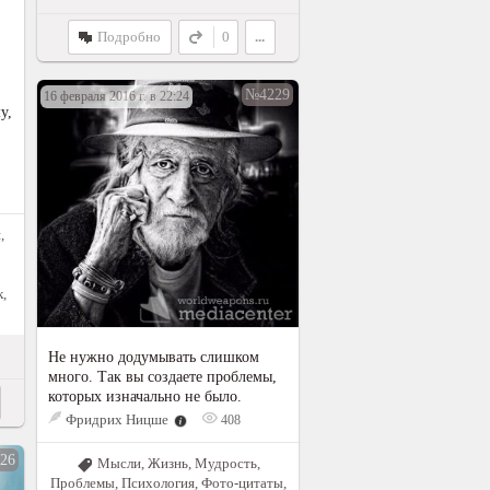
Подробно
0
...
№4229
16 февраля 2016 г. в 22:24
у,
я
,
к
,
Не нужно додумывать слишком
много. Так вы создаете проблемы,
которых изначально не было.
Фридрих Ницше
408
26
Мысли
,
Жизнь
,
Мудрость
,
Проблемы
,
Психология
,
Фото-цитаты
,