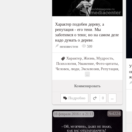
Характер подобен дереву, а
репутация - его тени. Мы
заботимся о тени; но на самом деле
надо думать о дереве.
неизвестен
599
Характер
,
Жизнь
,
Мудрость
,
Психология
,
Уважение
,
Фото-цитаты
,
У
Человек, люди
,
Эксклюзив
,
Репутация
,
о
...
ж
Комменировать
Подробно
0
...
№4224
16 февраля 2016 г. в 21:13