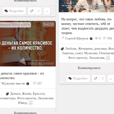
Комменировать
Подробно
1
...
На вопрос, что такое любовь, по-
моему, честнее ответить, х#й её
№4218
 февраля 2016 г. в 00:14
знает, чем выдвигать двадцать дв
теории.
Сергей Шнуров
3
354
Любовь
,
Женщины, девушки
,
Жиз
Заметка, совет
,
Мужские
,
Отношени
Фото-цитаты
,
Эксклюзив
,
...
Комменировать
 деньгах самое красивое - их
оличество.
Подробно
3
...
Мужские мысли
337
Деньги
,
Жизнь
,
Красота
,
отиваторы
,
Фото-цитаты
,
Эксклюзив
,
Юмор
,
...
Комменировать