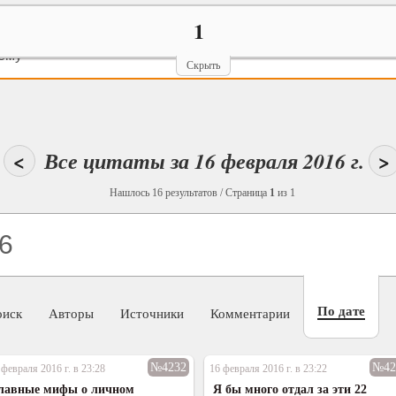
1
ему
Скрыть
<
Все цитаты за 16 февраля 2016 г.
>
Нашлось 16 результатов / Страница
1
из 1
По дате
оиск
Авторы
Источники
Комментарии
№4232
№42
 февраля 2016 г. в 23:28
16 февраля 2016 г. в 23:22
лавные мифы о личном
Я бы много отдал за эти 22