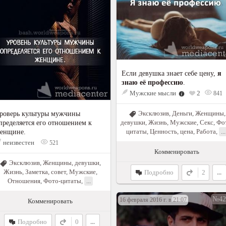
Если девушка знает себе цену,
я
знаю её профессию
.
Мужские мысли
2
841
Эксклюзив
,
Деньги
,
Женщины,
роверь культуры мужчины
девушки
,
Жизнь
,
Мужские
,
Секс
,
Фо
пределяется его отношением к
цитаты
,
Ценность, цена
,
Работа
,
...
енщине.
неизвестен
521
Комменировать
Эксклюзив
,
Женщины, девушки
,
Жизнь
,
Заметка, совет
,
Мужские
,
Подробно
2
...
Отношения
,
Фото-цитаты
,
...
№42
16 февраля 2016 г. в 21:07
Комменировать
Подробно
0
...