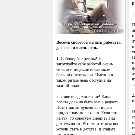
р
1
П
л
п
д
Восемь способов начать работать,
п
даже если очень лень.
у
П
1. Соблюдайте режим! Не
н
загружайте себя работой очень
ф
сильно и не делайте слишком
д
больших перерывов. Именно в
ч
таком ритме лень отступит на
т
задний план.
2
2. Ловите вдохновение! Ваша
ц
работа должна быть вам в радость.
Позитивный душевный порыв
Н
придаст вам новых сил. Если это
с
не так, то советуем сменить вид
м
деятельности. Вспомните, кем вы
с
хотели стать в детстве, и станьте
х
им, наконец.