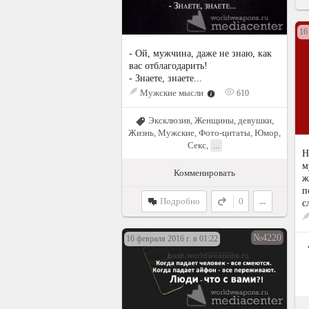
16
- Ой, мужчина, даже не знаю, как
вас отблагодарить!
- Знаете, знаете...
Мужские мысли
610
Эксклюзив
,
Женщины, девушки
,
Жизнь
,
Мужские
,
Фото-цитаты
,
Юмор
,
Секс
,
...
Н
м
Комменировать
ж
п
Подробно
0
...
с
№4220
16 февраля 2016 г. в 01:22