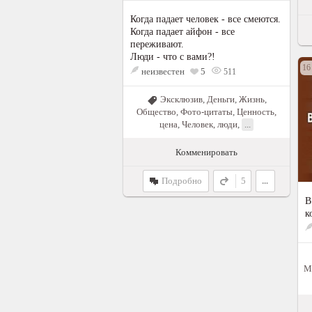
Когда падает человек - все смеются.
Когда падает айфон - все
переживают.
Люди - что с вами?!
16
неизвестен
5
511
Эксклюзив
,
Деньги
,
Жизнь
,
Общество
,
Фото-цитаты
,
Ценность,
цена
,
Человек, люди
,
...
Комменировать
Подробно
5
...
В
к
М