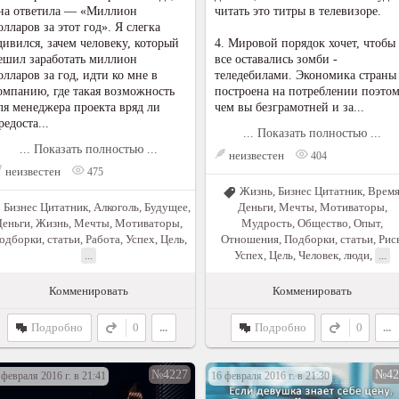
на ответила — «Миллион
читать это титры в телевизоре.
олларов за этот год». Я слегка
дивился, зачем человеку, который
4. Мировой порядок хочет, чтобы
ешил заработать миллион
все оставались зомби -
олларов за год, идти ко мне в
теледебилами. Экономика страны
омпанию, где такая возможность
построена на потреблении поэтом
ля менеджера проекта вряд ли
чем вы безграмотней и за...
редоста...
... Показать полностью ...
... Показать полностью ...
неизвестен
404
неизвестен
475
Жизнь
,
Бизнес Цитатник
,
Врем
Бизнес Цитатник
,
Алкоголь
,
Будущее
,
Деньги
,
Мечты
,
Мотиваторы
,
Деньги
,
Жизнь
,
Мечты
,
Мотиваторы
,
Мудрость
,
Общество
,
Опыт
,
одборки, статьи
,
Работа
,
Успех
,
Цель
,
Отношения
,
Подборки, статьи
,
Рис
...
Успех
,
Цель
,
Человек, люди
,
...
Комменировать
Комменировать
Подробно
0
...
Подробно
0
...
№4227
№42
 февраля 2016 г. в 21:41
16 февраля 2016 г. в 21:30