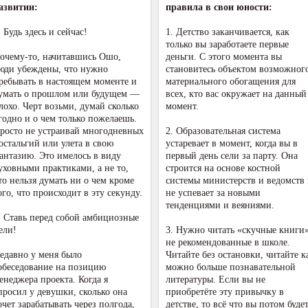
азвитии:
правила в свои юности:
. Будь здесь и сейчас!
1. Детство заканчивается, как
только вы заработаете первые
очему-то, начитавшись Ошо,
деньги. С этого момента вы
юди убеждены, что нужно
становитесь объектом возможног
ребывать в настоящем моменте и
материального обогащения для
умать о прошлом или будущем —
всех, кто вас окружает на данный
лохо. Черт возьми, думай сколько
момент.
годно и о чем только пожелаешь.
росто не устраивай многодневных
2. Образовательная система
остальгий или улета в свою
устаревает в момент, когда вы в
антазию. Это имелось в виду
первый день сели за парту. Она
уховными практиками, а не то,
строится на основе костной
то нельзя думать ни о чем кроме
системы министерств и ведомств
ого, что происходит в эту секунду.
не успевает за новыми
тенденциями и веяниями.
. Ставь перед собой амбициозные
ели!
3. Нужно читать «скучные книги
не рекомендованные в школе.
едавно у меня было
Читайте без остановки, читайте к
обеседование на позицию
можно больше познавательной
енеджера проекта. Когда я
литературы. Если вы не
просил у девушки, сколько она
приобретёте эту привычку в
очет зарабатывать через полгода,
детстве, то всё что вы потом буде