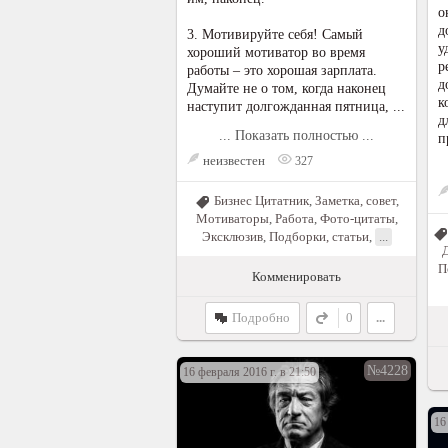
о
д
3. Мотивируйте себя! Самый
у
хороший мотиватор во время
р
работы – это хорошая зарплата.
д
Думайте не о том, когда наконец
к
наступит долгожданная пятница, ...
д
... Показать полностью ...
п
неизвестен
327
Бизнес Цитатник
,
Заметка, совет
,
Мотиваторы
,
Работа
,
Фото-цитаты
,
Эксклюзив
,
Подборки, статьи
,
...
П
Комменировать
Подробно
0
...
№4228
16 февраля 2016 г. в 21:50
16