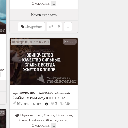
Эксклюзив
,
...
Комменировать
Подробно
0
...
№4225
16 февраля 2016 г. в 21:21
то-
Одиночество - качество сильных.
Слабые всегда жмутся к толпе.
Мужские мысли
3
680
23
Одиночество
,
Жизнь
,
Общество
,
Сила
,
Слабость
,
Фото-цитаты
,
Эксклюзив
,
...