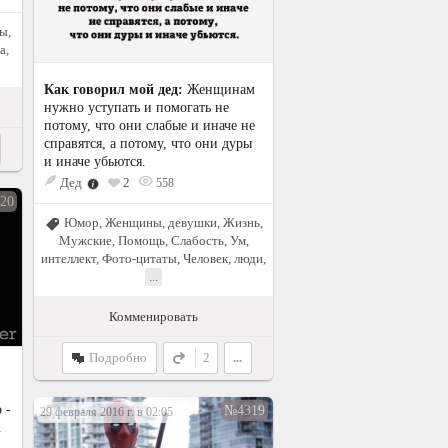
мы
,
а
,
Как говорил мой дед:
Женщинам
нужно уступать и помогать не
потому, что они слабые и иначе не
справятся, а потому, что они дуры
и иначе убьются.
Дед
2
558
20
Юмор
,
Женщины, девушки
,
Жизнь
,
Мужские
,
Помощь
,
Слабость
,
Ум,
интеллект
,
Фото-цитаты
,
Человек, люди
,
...
Комменировать
Подробно
2
...
 -
№4319
29 февраля 2016 г. в 02:05
.