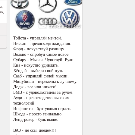
ы,
во
,
Тойота - управляй мечтой.
Ниссан - превосходя ожидания.
Форд - почувствуй разницу.
Вольво - опробуй самое новое.
Субару - Мысли. Чувствуй. Рули.
Киа - искуство удивлять.
Хёндай - выбери свой путь.
Сааб - управляй силой мысли.
Мицубиши - перемены к лучшему.
Додж - все или ничего!
БМВ - c удовольствием за рулем.
Ауди - превосходство высоких
технологий.
Инфинити - бунтующая страсть.
Шкода - просто гениально.
Ленд-ровер - будь выше.
.....
ВАЗ - не ссы, доедем!!!