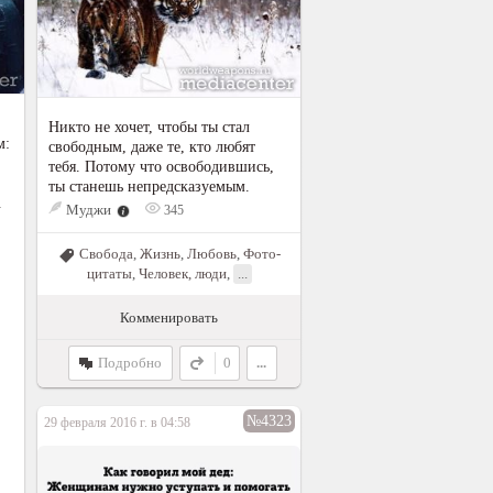
Никто не хочет, чтобы ты стал
м:
свободным, даже те, кто любят
тебя. Потому что освободившись,
ты станешь непредсказуемым.
.
Муджи
345
Свобода
,
Жизнь
,
Любовь
,
Фото-
цитаты
,
Человек, люди
,
...
Комменировать
Подробно
0
...
№4323
29 февраля 2016 г. в 04:58