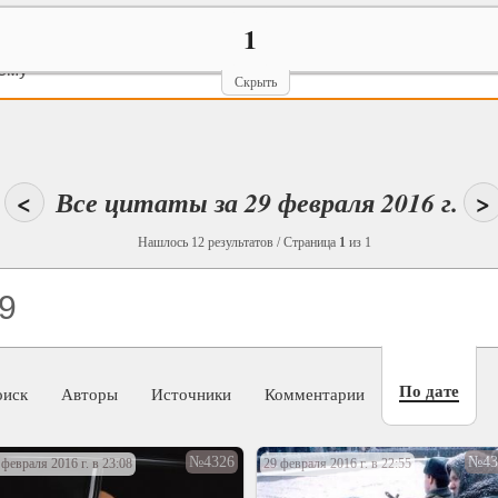
1
ему
Скрыть
<
Все цитаты за 29 февраля 2016 г.
>
Нашлось 12 результатов / Страница
1
из 1
По дате
оиск
Авторы
Источники
Комментарии
№4326
№43
 февраля 2016 г. в 23:08
29 февраля 2016 г. в 22:55