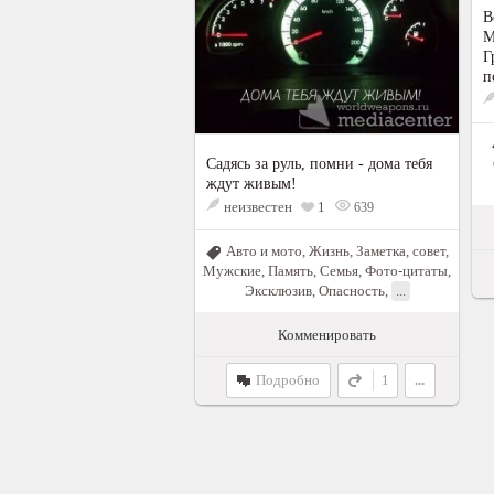
В
М
Г
п
Садясь за руль, помни - дома тебя
ждут живым!
неизвестен
1
639
Авто и мото
,
Жизнь
,
Заметка, совет
,
Мужские
,
Память
,
Семья
,
Фото-цитаты
,
Эксклюзив
,
Опасность
,
...
Комменировать
Подробно
1
...