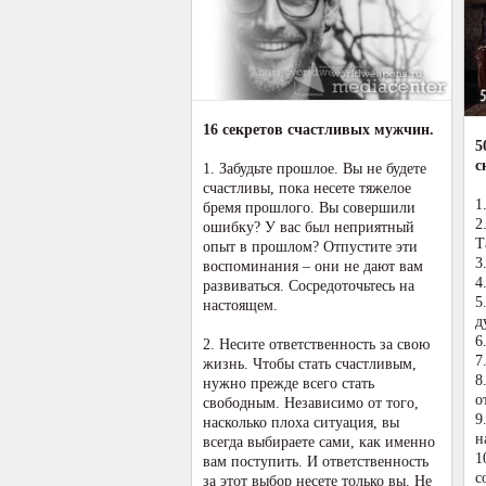
16 секретов счастливых мужчин.
5
с
1. Забудьте прошлое. Вы не будете
счастливы, пока несете тяжелое
1
бремя прошлого. Вы совершили
2
ошибку? У вас был неприятный
Т
опыт в прошлом? Отпустите эти
3
воспоминания – они не дают вам
4
развиваться. Сосредоточьтесь на
5
настоящем.
д
6
2. Несите ответственность за свою
7
жизнь. Чтобы стать счастливым,
8
нужно прежде всего стать
о
свободным. Независимо от того,
9
насколько плоха ситуация, вы
н
всегда выбираете сами, как именно
1
вам поступить. И ответственность
с
за этот выбор несете только вы. Не