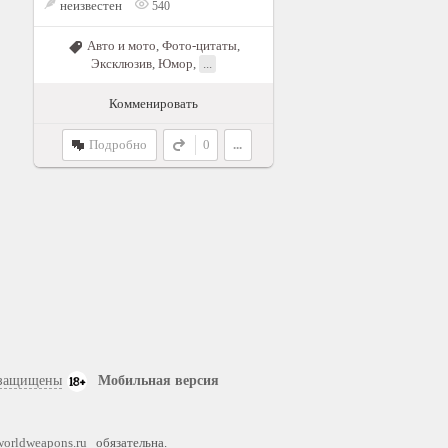
неизвестен
540
Авто и мото
,
Фото-цитаты
,
Эксклюзив
,
Юмор
,
...
Комменировать
Подробно
0
...
 защищены
Мобильная версия
worldweapons.ru
обязательна.