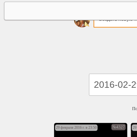
Создать новую т
П
№4327
29 февраля 2016 г. в 23:50
29