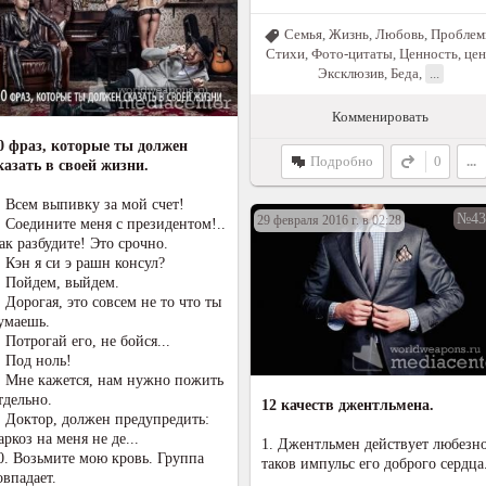
Семья
,
Жизнь
,
Любовь
,
Пробле
Стихи
,
Фото-цитаты
,
Ценность, цен
Эксклюзив
,
Беда
,
...
Комменировать
0 фраз, которые ты должен
Подробно
0
...
казать в своей жизни.
. Всем выпивку за мой счет!
№43
29 февраля 2016 г. в 02:28
. Соедините меня с президентом!..
ак разбудите! Это срочно.
. Кэн я си э рашн консул?
. Пойдем, выйдем.
. Дорогая, это совсем не то что ты
умаешь.
. Потрогай его, не бойся...
. Под ноль!
. Мне кажется, нам нужно пожить
тдельно.
12 качеств джентльмена.
. Доктор, должен предупредить:
аркоз на меня не де...
1. Джентльмен действует любезно
0. Возьмите мою кровь. Группа
таков импульс его доброго сердца
овпадает.