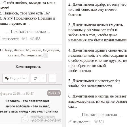
1. Я тебя люблю, выходи за меня
2. Джентльмен храбр, потому что
амуж!
чистой совестью ему нечего
2. Надеюсь, тебе уже есть 16?
бояться.
3. А эту Нобелевскую Премию я
ешил перевести...
3. Джентльмена нельзя смутить,
поскольку он уважает себя и
... Показать полностью ...
заботится о том, чтобы даже
неизвестен
1
483
намерения его были правильными
Юмор
,
Жизнь
,
Мужские
,
Подборки,
4. Джентльмен хранит свою честь
статьи
,
Фото-цитаты
,
...
незапятнанной, а чтобы сохранит
о себе хорошее мнение других, не
пренебрегает никакой
Комменировать
любезностью.
Подробно
1
...
5. Джентльмен протестует без
злобы, без запальчивости.
№4318
 февраля 2016 г. в 00:47
6. Джентльмен никогда не бывает
высокомерным, никогда не бывае
сла...
... Показать полностью ...
неизвестен
501