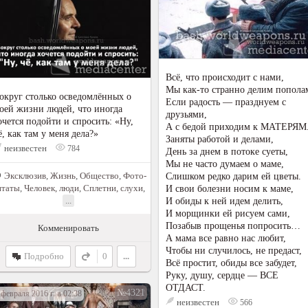
Всё, что происходит с нами,
Мы как-то странно делим попола
округ столько осведомлённых о
Если радость — празднуем с
оей жизни людей, что иногда
друзьями,
очется подойти и спросить: «Ну,
А с бедой приходим к МАТЕРЯМ
ё, как там у меня дела?»
Заняты работой и делами,
неизвестен
784
День за днем в потоке суеты,
Мы не часто думаем о маме,
Эксклюзив
,
Жизнь
,
Общество
,
Фото-
Слишком редко дарим ей цветы.
итаты
,
Человек, люди
,
Сплетни, слухи
,
И свои болезни носим к маме,
...
И обиды к ней идем делить,
И морщинки ей рисуем сами,
Позабыв прощенья попросить…
Комменировать
А мама все равно нас любит,
Чтобы ни случилось, не предаст,
Подробно
0
...
Всё простит, обиды все забудет,
Руку, душу, сердце — ВСЕ
ОТДАСТ.
№4321
 февраля 2016 г. в 02:38
неизвестен
566