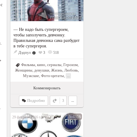
 с
— Не надо быть супергероем,
чтобы заполучить девчонку.
Правильная девчонка сама разбудит
.
в тебе супергероя.
Дэдпул
3
518
ь
Фильмы, кино, сериалы
,
Героизм
,
Женщины, девушки
,
Жизнь
,
Любовь
,
Мужские
,
Фото-цитаты
,
...
Комменировать
Подробно
3
...
т
№4316
29 февраля 2016 г. в 00:27