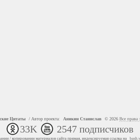
ские Цитаты
/
Автор проекта:
Аникин Станислав
© 2026
Все права
33K
2547 подписчиков
ании / копировании материалов сайта прямая, индексируемая ссылка на
bash.