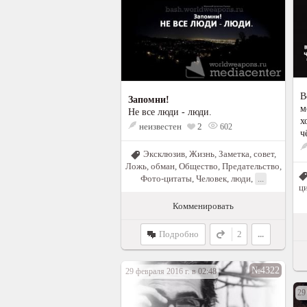
В
Запомни!
м
Не все люди - люди.
х
неизвестен
2
602
ч
Эксклюзив
,
Жизнь
,
Заметка, совет
,
Ложь, обман
,
Общество
,
Предательство
,
Фото-цитаты
,
Человек, люди
,
...
ц
Комменировать
Подробно
2
...
№4322
29 февраля 2016 г. в 02:48
29