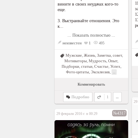
1
вините в своих неудачах кого-то
з
еще.
1
1
3. Выстраивайте отношения. Это
р
к...
... Показать полностью ...
неизвестен
1
495
Мужские
,
Жизнь
,
Заметка, совет
,
Мотиваторы
,
Мудрость
,
Опыт
,
Подборки, статьи
,
Счастье
,
Успех
,
Фото-цитаты
,
Эксклюзив
,
...
Комменировать
Подробно
1
...
29
№4317
29 февраля 2016 г. в 00:29