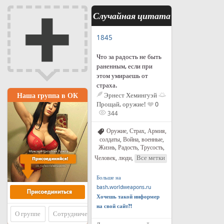
Случайная цитата
1845
Что за радость не быть
раненным, если при
этом умираешь от
страха.
Наша группа в ОК
Эрнест Хемингуэй
Прощай, оружие!
0
344
Оружие
,
Страх
,
Армия,
солдаты
,
Война, военные
,
Жизнь
,
Радость
,
Трусость
,
Все метки
Человек, люди
,
Больше на
bash.worldweapons.ru
Хочешь такой информер
на свой сайт?!
О группе
Сотрудничество