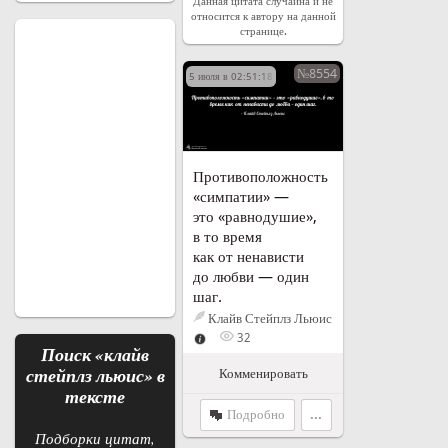
Данная цитата случайна и не
относится к автору на данной
странице.
№8554
5 июля в 02:51:18
Противоположность
«симпатии» —
это «равнодушие»,
в то время
как от ненависти
до любви — один
шаг.
Клайв Стейплз Льюис
32
Поиск «
клайв
стейплз льюис
» в
Комменировать
тексте
Подробно
...
Подборки цитат,