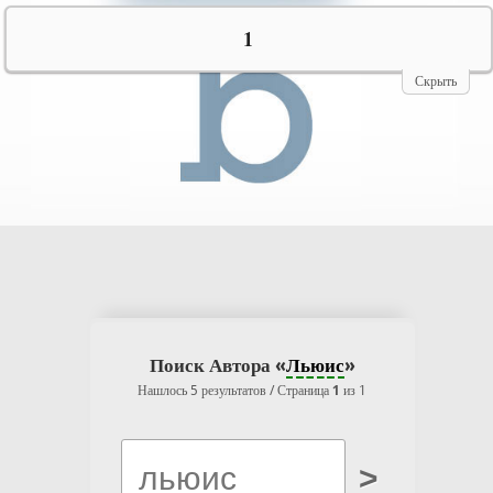
№10069
1
Скрыть
Поиск Автора «
Льюис
»
Нашлось 5 результатов / Страница
1
из 1