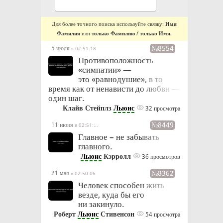
Для более точного поиска используйте связку:
Имя
Фамилия
или
только Фамилию
/
только Имя
.
№8554
5 июля
в 02:51:18
Противоположность
«симпатии» —
это «равнодушие», в то
время как от ненависти до любви —
один шаг.
Клайв Стейплз
Льюис
32 просмотра
№8449
11 июня
в 02:51:53
Главное – не забывать
главного.
Льюис
Кэрролл
36 просмотров
№8362
21 мая
в 02:50:06
Человек способен жить
везде, куда бы его
ни закинуло.
Роберт
Льюис
Стивенсон
54 просмотра