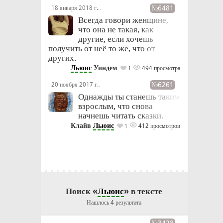
№6481
18 января 2018 г.
в 20:54
Всегда говори женщине,
что она не такая, как
другие, если хочешь
получить от неё то же, что от
других.
Льюис
Уиндем
494 просмотра
1
№6261
20 ноября 2017 г.
в 18:08
Однажды ты станешь таким
взрослым, что снова
начнешь читать сказки.
Клайв
Льюис
412 просмотров
1
Поиск «
Льюис
» в тексте
Нашлось 4 результата