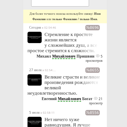
Для более точного поиска используйте связку:
Имя
Фамилия
или
только Фамилию
/
только Имя
.
№8696
Сегодня
в 02:54:46
Стремление к простоте
жизни является
у сложнейших душ, а все
простое стремится к сложности.
Михаил
Михайлович
Пришвин
5
просмотров
№8655
27 июля
в 02:54:57
Великие страсти и великие
произведения рождаются
великой
неудовлетворенностью.
Евгений
Михайлович
Богат
21
просмотр
№8556
5 июля
в 02:58:11
Нет ничего хуже
равнодушия. Я лучше