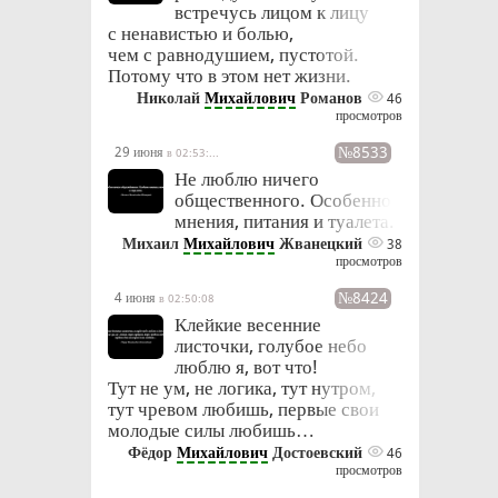
встречусь лицом к лицу
с ненавистью и болью,
чем с равнодушием, пустотой.
Потому что в этом нет жизни.
Николай
Михайлович
Романов
46
просмотров
№8533
29 июня
в 02:53:33
Не люблю ничего
общественного. Особенно
мнения, питания и туалета.
Михаил
Михайлович
Жванецкий
38
просмотров
№8424
4 июня
в 02:50:08
Клейкие весенние
листочки, голубое небо
люблю я, вот что!
Тут не ум, не логика, тут нутром,
тут чревом любишь, первые свои
молодые силы любишь…
Фёдор
Михайлович
Достоевский
46
просмотров