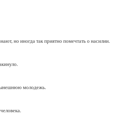
знают, но иногда так приятно помечтать о насилии.
акинуло.
а нынешнюю молодежь.
 человека.