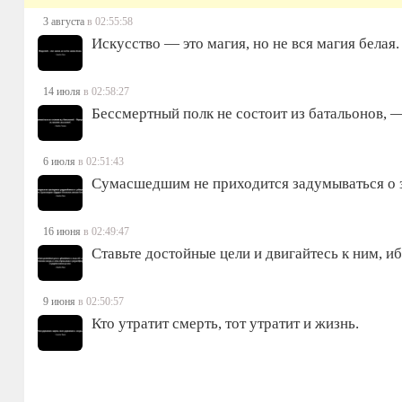
3 августа
в 02:55:58
Искусство — это магия, но не вся магия белая.
14 июля
в 02:58:27
Бессмертный полк не состоит из батальонов, 
6 июля
в 02:51:43
Сумасшедшим не приходится задумываться о 
16 июня
в 02:49:47
Ставьте достойные цели и двигайтесь к ним, и
9 июня
в 02:50:57
Кто утратит смерть, тот утратит и жизнь.