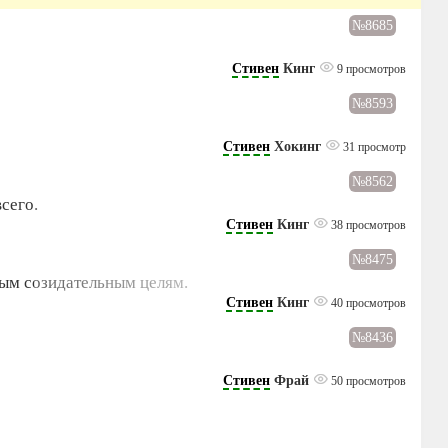
№8685
Стивен
Кинг
9 просмотров
№8593
Стивен
Хокинг
31 просмотр
№8562
сего.
Стивен
Кинг
38 просмотров
№8475
ным созидательным целям.
Стивен
Кинг
40 просмотров
№8436
Стивен
Фрай
50 просмотров