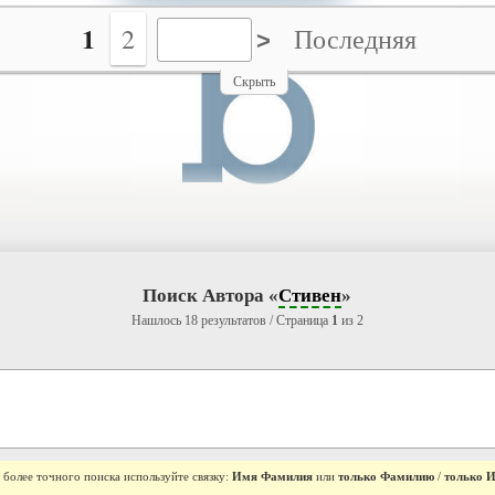
1
2
Последняя
Скрыть
Поиск Автора «
Стивен
»
Нашлось 18 результатов / Страница
1
из 2
 более точного поиска используйте связку:
Имя Фамилия
или
только Фамилию
/
только 