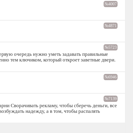
№4007
№4871
№5723
 первую очередь нужно уметь задавать правильные
енно тем ключиком, который откроет заветные двери.
№6946
№7139
арни Сворачивать рекламу, чтобы сберечь деньги, все
озбуждать надежду, а в том, чтобы распалять