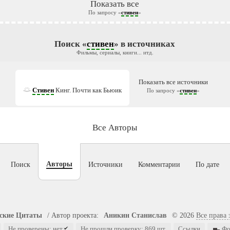
Показать все
По запросу «
стивен
»
Поиск «
стивен
» в источниках
Фильмы, сериалы, книги... итд.
Показать все источники
Стивен
Кинг. Почти как Бьюик
По запросу «
стивен
»
Все Авторы
Авторы
Поиск
Источники
Комментарии
По дате
ские Цитаты
/
Автор проекта:
Аникин Станислав
© 2026
Все права
Не проверены: нет
Не прошли проверку: 869 шт.
Ссылки
Фо