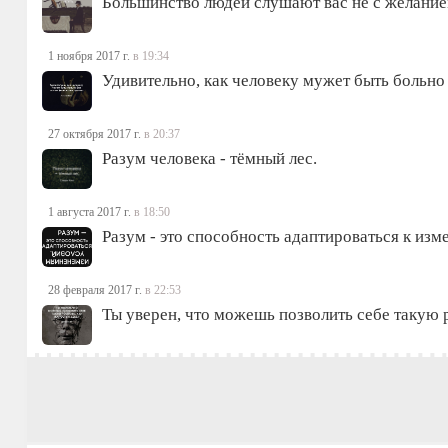
Большинство людей слушают вас не с желанием
1 ноября 2017 г.
в 19:34
Удивительно, как человеку мужет быть больно
27 октября 2017 г.
в 20:37
Разум человека - тёмный лес.
1 августа 2017 г.
в 18:50
Разум - это способность адаптироваться к изм
28 февраля 2017 г.
в 22:53
Ты уверен, что можешь позволить себе такую р