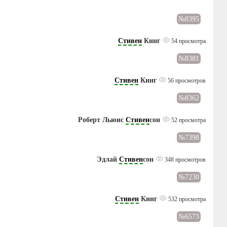
№8395
Стивен
Кинг
54 просмотра
№8381
Стивен
Кинг
56 просмотров
№8362
Роберт Льюис
Стивен
сон
52 просмотра
№7398
Эдлай
Стивен
сон
348 просмотров
№7230
Стивен
Кинг
532 просмотра
№6573