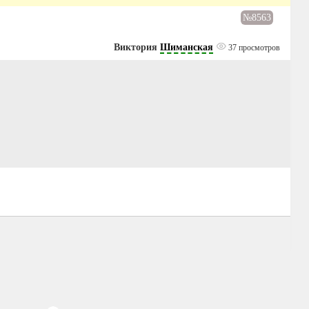
№8563
Виктория
Шиманская
37 просмотров