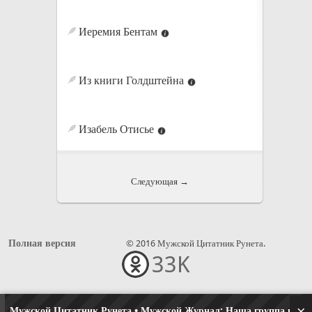
Иеремия Бентам
Из книги Голдштейна
Изабель Отисье
Следующая →
Полная версия
© 2016 Мужской Цитатник Рунета.
33K
•••
×
Мужской Цитатник Рунета • Мужской Журнал:
Наша группа в одн