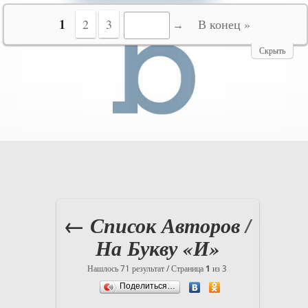
№10069
1
2
3
В конец »
Скрыть
← Список Авторов
/
На Букву «И»
Нашлось 71 результат / Страница
1
из 3
Поделиться…