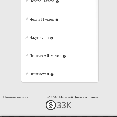
Чезаре Павезе
Чести Пуллер
Чжугэ Лян
Чингиз Айтматов
Чингисхан
Полная версия
© 2016 Мужской Цитатник Рунета.
33K