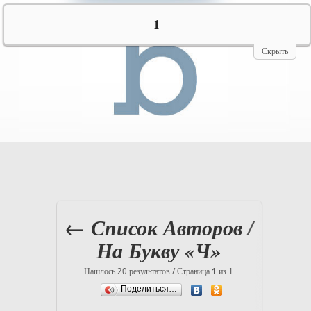
№10069
1
Скрыть
← Список Авторов
/
На Букву «Ч»
Нашлось 20 результатов / Страница
1
из 1
Поделиться…