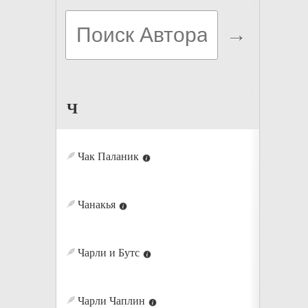
Ч
Чак Паланик
Чанакья
Чарли и Бутс
Чарли Чаплин