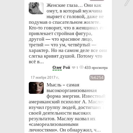
Женские глаза… Они как
омут, в который мужчина
ныряет с головой, даже не
подумав о спасательном жилете.
Кто-то говорит, что в женщинах его
привлекает стройная фигура,
другой — что красивое лицо,
третий — что ум, четвёртый —
характер. Но на самом деле все они
слегка кривят душой. Потому что
всё в...
Олег
Рой
433 просмотра
1
№6254
17 ноября 2017 г.
в 17:28
Мысль – самая
высокоорганизованная
форма энергии. Известный
американский психолог А. Маслоу,
изучил группу людей, достигших в
своей деятельности высоких
результатов. Маслоу назвал их
«самореализованными
личностями». Он обнаружил, ч...