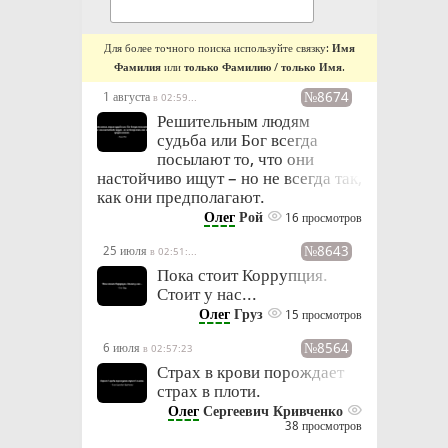
Для более точного поиска используйте связку:
Имя
Фамилия
или
только Фамилию
/
только Имя
.
№8674
1 августа
в 02:59:02
Решительным людям
судьба или Бог всегда
посылают то, что они
настойчиво ищут – но не всегда так,
как они предполагают.
Олег
Рой
16 просмотров
№8643
25 июля
в 02:51:16
Пока стоит Коррупция.
Стоит у нас...
Олег
Груз
15 просмотров
№8564
6 июля
в 02:57:23
Страх в крови порождает
страх в плоти.
Олег
Сергеевич Кривченко
38 просмотров