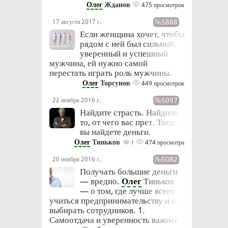
Олег
Жданов
475 просмотров
№5888
17 августа 2017 г.
в 19:53
Если женщина хочет, чтобы
рядом с ней был сильный,
уверенный и успешный
мужчина, ей нужно самой
перестать играть роль мужчины.
Олег
Торсунов
449 просмотров
№5097
22 ноября 2016 г.
в 14:10
Найдите страсть. Найдите
то, от чего вас прет. Тогда
вы найдете деньги.
Олег
Тиньков
474 просмотра
1
№5082
20 ноября 2016 г.
в 09:19
Получать большие деньги
— вредно.
Олег
Тиньков
— о том, где лучше всего
учиться предпринимательству и как
выбирать сотрудников. 1.
Самоотдача и уверенность важнее