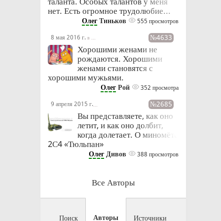
таланта. Особых талантов у меня
нет. Есть огромное трудолюбие...
Олег
Тиньков
555 просмотров
№4633
8 мая 2016 г.
в 23:16
Хорошими женами не
рождаются. Хорошими
женами становятся с
хорошими мужьями.
Олег
Рой
352 просмотра
№2685
9 апреля 2015 г.
в 14:24
Вы представляете, как оно
летит, и как оно долбит,
когда долетает. О миномёте
2С4 «Тюльпан»
Олег
Дивов
388 просмотров
Все Авторы
Авторы
Поиск
Источники