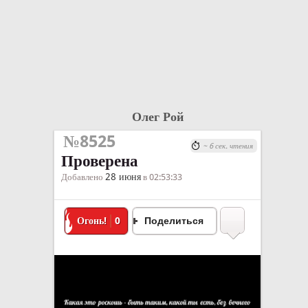
Олег Рой
№8525
~ 6 сек. чтения
Проверена
28 июня
Добавлено
в 02:53:33
Огонь!
0
Поделиться