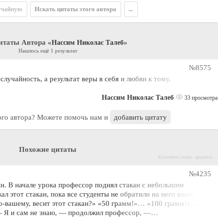
учайную
Искать цитаты этого автора
...
итаты Автора «
»
Нассим Николас Талеб
Нашлось ещё 1 результат
№8575
лучайность, а результат веры в себя и любви к тому,
Нассим Николас Талеб
33 просмотра
ого автора? Можете помочь нам и
добавить цитату
Похожие цитаты
Ключевое слово: придется
№4235
н. В начале урока профессор поднял стакан с небольшим
л этот стакан, пока все студенты не обратили на него внимания, а
по-вашему, весит этот стакан?» «50 грамм!»… «100 грамм!»… «125
— Я и сам не знаю, — продолжил профессор, —…