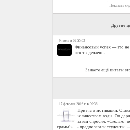
Показать сл
Другие ц
9 июля в 02:55:02
Финансовый успех — это не с
что ты делаешь.
Занаете ещё цитаты эт
17 февраля 2016 г. в 00:36
Притча о мотивации: Стака
количеством воды. Он держа
затем спросил: «Сколько, 
грамм!»…- предполагали студенты. 