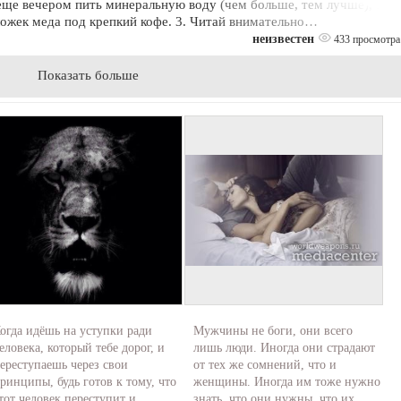
еще вечером пить минеральную воду (чем больше, тем лучше), а
ложек меда под крепкий кофе. 3. Читай внимательно…
неизвестен
433 просмотра
Показать больше
огда идёшь на уступки ради
Мужчины нe боги, они всeго
еловека, который тебе дорог, и
лишь люди. Иногдa они стрaдaют
ереступаешь через свои
от тeх жe сомнeний, что и
ринципы, будь готов к тому, что
жeнщины. Иногдa им тожe нужно
тот человек переступит и ...
знaть, что они нужны, что их