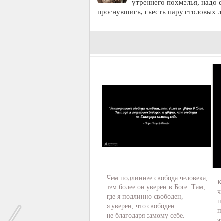
утреннего похмелья, надо 
проснувшись, съесть пару столовых 
Чем подлиннее свобода человека,
К
тем более он уверен в Боге. Там,
ч
где я подлинно свободен,
п
я уверен, что свободен
п
не благодаря самому себе.
э