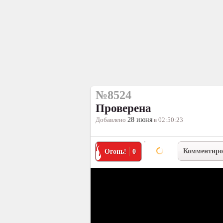
№8524
Проверена
Добавлено
28 июня
в 02:50:23
Комментиро
Огонь!
0