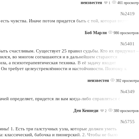
неизвестен
461 просмотр
1
№2419
е есть чувства. Иначе потом придется быть с той, которая видит в
Боб Марли
986 просмотров
№5401
ыть счастливым. Существует 25 правил судьбы. Кто их придумал –
омился, во многом соглашаются и в дальнейшем стараются
ла, а психотерапевтическая техника. В её задачу входит
 Он требует целеустремлённости и настойчивости. Поэтому к
неизвестен
392 просмотра
№4349
ачей определяет, придется ли вам когда-либо справляться с
Ден Кеннеди
380 просмотров
2
№5755
ны! 1. Есть три галстучных узла, которые должен уметь
: классический, бабочка и пионерский. 2. Чтобы не было