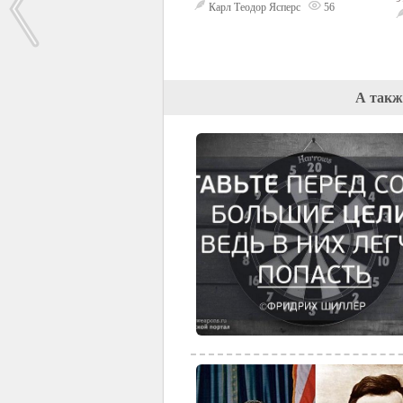
Карл Теодор Ясперс
56
А такж