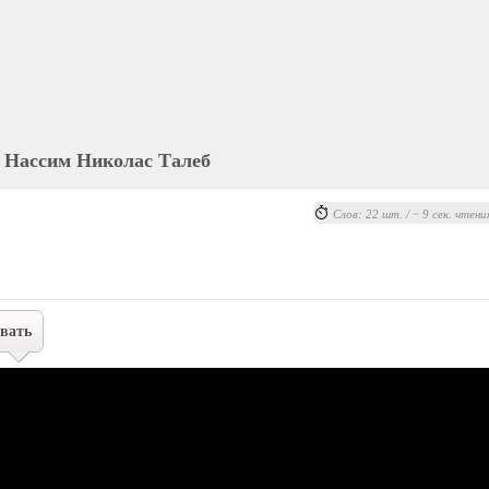
Нассим Николас Талеб
Слов: 22 шт. / ~ 9 сек. чтени
вать