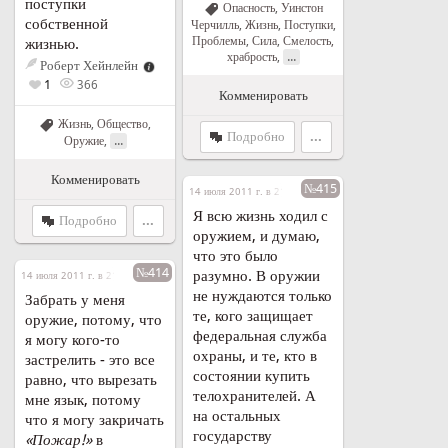
поступки
Опасность
,
Уинстон
собственной
Черчилль
,
Жизнь
,
Поступки
,
Проблемы
,
Сила
,
Смелость,
жизнью.
...
храбрость
,
Роберт Хейнлейн
1
366
Комменировать
Жизнь
,
Общество
,
Подробно
...
...
Оружие
,
Комменировать
№415
14 июля 2011 г. в 21:42
Я всю жизнь ходил с
Подробно
...
оружием, и думаю,
что это было
№414
разумно. В оружии
14 июля 2011 г. в 21:41
не нуждаются только
Забрать у меня
те, кого защищает
оружие, потому, что
федеральная служба
я могу кого-то
охраны, и те, кто в
застрелить - это все
состоянии купить
равно, что вырезать
телохранителей. А
мне язык, потому
на остальных
что я могу закричать
государству
«Пожар!»
в