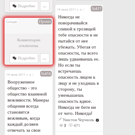
Подробно
...
№417
14 июля 2011 г. в 21:46
Никогда не
Промо
Сегодня
поворачивайся
спиной к грозящей
тебе опасности и не
Комментарии
пытайся от нее
отключены
убежать. Убегая от
опасности, ты всего
Подробно
...
лишь удваиваешь ее.
Но если ты
встречаешь
№416
14 июля 2011 г. в 21:43
опасность лицом к
Вооруженное
лицу и не уходишь в
общество - это
сторону, ты
общество взаимной
уменьшаешь
вежливости. Манеры
опасность вдвое.
общения всегда
Никогда не беги ни
становятся
от чего. Никогда!
вежливым, когда
Уинстон Черчилль
каждый должен
3
471
отвечать за свои