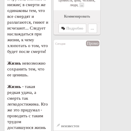
Ценность, цена
,
Человек,
низкие; в смерти же
...
люди
,
одинаковы тем, что
все смердят и
Комменировать
разлагаются, гниют и
исчезают... Следует
Подробно
...
наслаждаться при
жизни, к чему
Промо
Сегодня
хлопотать о том, что
будет после смерти!
Жизнь
невозможно
сохранить тем, что
ее ценишь.
Жизнь
- такая
редкая удача, а
смерть так
легкодостижима. Кто
же это придумал -
проводить с таким
трудом
неизвестен
доставшуюся жизнь