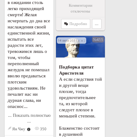
в ожидании столь
Комментарии
легко приходящей
отключены
смерти! Желая
исчерпать до дна все
Подробно
...
наслаждения своей
единственной жизни,
испытать все
№411
14 июля 2011 г. в 21:02
радости этих лет,
тревожимся лишь о
том, чтобы
переполненный
Подборка цитат
желудок не помешал
Аристотеля
вволю предаваться
А если следствия той
плотским
и другой вещи
удовольствиям. Не
плохие, тогда
печалит нас ни
предпочтительнее
дурная слава, ни
та, из которой
опаснос...
следует плохое в
... Показать полностью
меньшей степени.
...
Блаженство состоит
Ян Чжу
350
в душевной