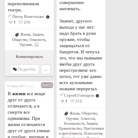
совершенно
переполненном
наплевать.
театре.
Питер Венетоклис
Значит, другого
1
379
выхода у нас нет:
надо брать в руки
Жизнь
,
Защита
,
оружие, чтобы
Общество
,
Опасность
,
...
Оружие
,
защищаться от
бандитов. И чепуха
Комменировать
это, что мы пьяными
якобы друг друга
Подробно
...
перестреляем: кто
хотел, тот уже давно
всех кухонными
№412
14 июля 2011 г. в 21:05
ножами перерезал.
В
жизни
все вещи
Сергей Гончаров
друг от друга
1
513
отличаются, а в
смерти все
Жизнь
,
Общество
,
одинаковы. При
Оружие
,
Алкоголь
,
Безопасность
,
Защита
,
жизни отличаются
Правительство
,
Преступники
друг от друга умные
и преступность
,
Психология
,
и грубые, знатные и