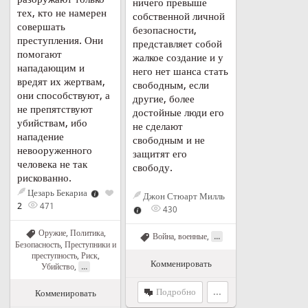
ничего превыше
тех, кто не намерен
собственной личной
совершать
безопасности,
преступления. Они
представляет собой
помогают
жалкое создание и у
нападающим и
него нет шанса стать
вредят их жертвам,
свободным, если
они способствуют, а
другие, более
не препятствуют
достойные люди его
убийствам, ибо
не сделают
нападение
свободным и не
невооруженного
защитят его
человека не так
свободу.
рискованно.
Цезарь Бекариа
Джон Стюарт Милль
2
471
430
Оружие
,
Политика
,
...
Война, военные
,
Безопасность
,
Преступники и
преступность
,
Риск
,
Комменировать
...
Убийство
,
Подробно
...
Комменировать