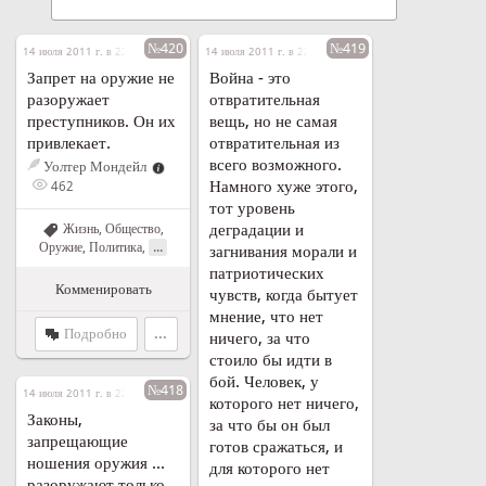
№420
№419
14 июля 2011 г. в 22:03
14 июля 2011 г. в 22:02
Запрет на оружие не
Война - это
разоружает
отвратительная
преступников. Он их
вещь, но не самая
привлекает.
отвратительная из
всего возможного.
Уолтер Мондейл
Намного хуже этого,
462
тот уровень
деградации и
Жизнь
,
Общество
,
...
Оружие
,
Политика
,
загнивания морали и
патриотических
Комменировать
чувств, когда бытует
мнение, что нет
Подробно
...
ничего, за что
стоило бы идти в
бой. Человек, у
№418
14 июля 2011 г. в 22:01
которого нет ничего,
Законы,
за что бы он был
запрещающие
готов сражаться, и
ношения оружия ...
для которого нет
разоружают только