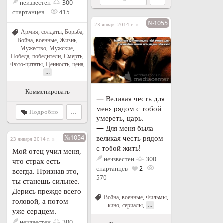
неизвестен
300
спартанцев
415
№1055
23 января 2014 г. в 16:57
Армия, солдаты
,
Борьба
,
Война, военные
,
Жизнь
,
Мужество
,
Мужские
,
Победа, победители
,
Смерть
,
Фото-цитаты
,
Ценность, цена
,
...
Комменировать
— Великая честь для
меня рядом с тобой
Подробно
...
умереть, царь.
— Для меня была
великая честь рядом
№1054
23 января 2014 г. в 16:44
с тобой жить!
Мой отец учил меня,
неизвестен
300
что страх есть
спартанцев
2
всегда. Признав это,
570
ты станешь сильнее.
Дерись прежде всего
Война, военные
,
Фильмы,
головой, а потом
...
кино, сериалы
,
уже сердцем.
неизвестен
300