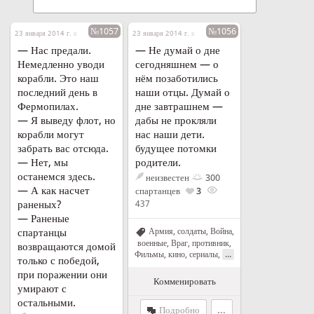
№1057
№1056
23 января 2014 г. в 17:17
23 января 2014 г. в 17:14
— Нас предали.
— Не думай о дне
Немедленно уводи
сегодняшнем — о
корабли. Это наш
нём позаботились
последний день в
наши отцы. Думай о
Фермопилах.
дне завтрашнем —
— Я выведу флот, но
дабы не прокляли
корабли могут
нас наши дети.
забрать вас отсюда.
будущее потомки
— Нет, мы
родители.
останемся здесь.
неизвестен
300
— А как насчет
спартанцев
3
раненых?
437
— Раненые
спартанцы
Армия, солдаты
,
Война,
военные
,
Враг, противник
,
возвращаются домой
...
Фильмы, кино, сериалы
,
только с победой,
при поражении они
Комменировать
умирают с
остальными.
Подробно
...