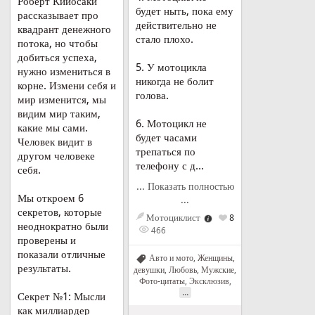
Роберт Кийосаки
будет ныть, пока ему
рассказывает про
действительно не
квадрант денежного
стало плохо.
потока, но чтобы
добиться успеха,
5. У мотоцикла
нужно измениться в
никогда не болит
корне. Измени себя и
голова.
мир изменится, мы
видим мир таким,
6. Мотоцикл не
какие мы сами.
будет часами
Человек видит в
трепаться по
другом человеке
телефону с д...
себя.
... Показать полностью
Мы откроем 6
...
секретов, которые
Мотоциклист
8
неоднократно были
466
проверены и
показали отличные
Авто и мото
,
Женщины,
результаты.
девушки
,
Любовь
,
Мужские
,
Фото-цитаты
,
Эксклюзив
,
...
Секрет №1: Мысли
как миллиардер