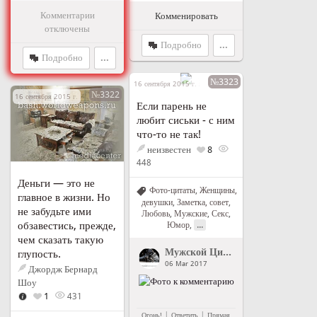
Комментарии
Комменировать
отключены
Подробно
...
Подробно
...
№3323
16 сентября 2015 г. в 20:36
№3322
16 сентября 2015 г. в 19:05
Если парень не
любит сиськи - с ним
что-то не так!
неизвестен
8
448
Деньги — это не
Фото-цитаты
,
Женщины,
главное в жизни. Но
девушки
,
Заметка, совет
,
не забудьте ими
Любовь
,
Мужские
,
Секс
,
обзавестись, прежде,
...
Юмор
,
чем сказать такую
Мужской Цитатник Рунета
">
Му
глупость.
06 Mar 2017
Джордж Бернард
Шоу
1
431
|
|
Огонь!
Ответить
Прямая