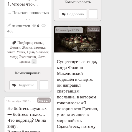
Комменировать
1. Чтобы что-...
... Показать полностью
Подробно
...
...
неизвестен
4
№3325
16 сентября 2015 г. в 22:13
468
Подборки, статьи
,
Деньги
,
Жизнь
,
Заметка,
совет
,
Успех
,
Цель
,
Человек,
люди
,
Эксклюзив
,
Фото-
Существует легенда,
...
цитаты
,
когда Филипп
Македонский
Комменировать
подошёл к Спарте,
он направил
Подробно
...
спартанцам
послание, в котором
№3324
16 сентября 2015 г. в 21:39
говорилось: «Я
Не бойтесь шумных
покорил всю Грецию,
— бойтесь тихих…
у меня лучшее в
Что водопад? Он на
мире войско.
виду.
Сдавайтесь, потому