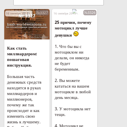
№3327
№3326
16 сентября 2015 г. в 22:57
16 сентября 2015 г. в 22:49
25 причин, почему
мотоцикл лучше
девушки
1. Что бы вы с
Как стать
мотоциклом ни
миллиардером:
делали, он никогда
пошаговая
не будет
инструкция.
беременным.
Большая часть
2. Вы можете
денежных средств
кататься на вашем
находится в руках
мотоцикле в любой
миллиардеров и
день месяца.
миллионеров,
почему же так
3. У мотоцикла нет
происходит и как
тещи.
изменить свою
жизнь к лучшему.
4. Мотоцикл не