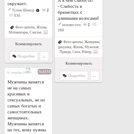
А в чем слабость?
окружает.
- Слабость в
Тупак Шакур
2
брюнетках c
836
длинными волосами!
неизвестен
2
Фото-цитаты
,
Жизнь
,
388
...
Мотиваторы
,
Счастье
,
Фото-цитаты
,
Женщины,
Комменировать
девушки
,
Жизнь
,
Мужские
,
...
Правда
,
Сила
,
Юмор
,
Подробно
...
Комменировать
№3316
16 сентября 2015 г. в 01:28
Подробно
...
Мужчины женятся
не на самых
красивых и
сексуальных, не на
самых богатых и
самостоятельных
женщинах.
Мужчины женятся
на тех, кому нужны