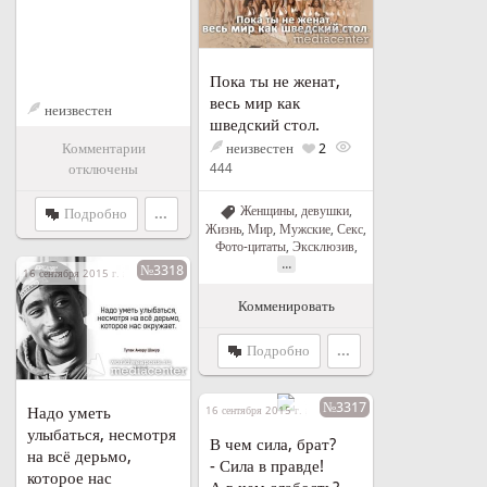
Пока ты не женат,
весь мир как
неизвестен
шведский стол.
Комментарии
неизвестен
2
отключены
444
Женщины, девушки
,
Подробно
...
Жизнь
,
Мир
,
Мужские
,
Секс
,
Фото-цитаты
,
Эксклюзив
,
...
№3318
16 сентября 2015 г. в 01:43
Комменировать
Подробно
...
№3317
Надо уметь
16 сентября 2015 г. в 01:40
улыбаться, несмотря
В чем сила, брат?
на всё дерьмо,
- Сила в правде!
которое нас