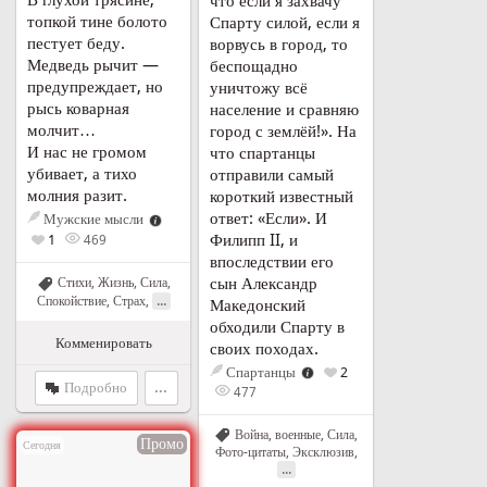
В глухой трясине,
что если я захвачу
топкой тине болото
Спарту силой, если я
пестует беду.
ворвусь в город, то
Медведь рычит —
беспощадно
предупреждает, но
уничтожу всё
рысь коварная
население и сравняю
молчит…
город с землёй!». На
И нас не громом
что спартанцы
убивает, а тихо
отправили самый
молния разит.
короткий известный
ответ: «Если». И
Мужские мысли
Филипп II, и
1
469
впоследствии его
сын Александр
Стихи
,
Жизнь
,
Сила
,
...
Спокойствие
,
Страх
,
Македонский
обходили Спарту в
Комменировать
своих походах.
Спартанцы
2
Подробно
...
477
Война, военные
,
Сила
,
Промо
Сегодня
Фото-цитаты
,
Эксклюзив
,
...