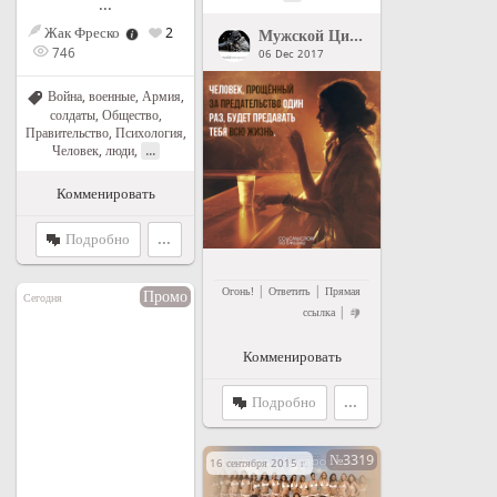
...
Жак Фреско
2
Мужской Цитатник Рунета
">
Му
746
06 Dec 2017
Война, военные
,
Армия,
солдаты
,
Общество
,
Правительство
,
Психология
,
...
Человек, люди
,
Комменировать
Подробно
...
|
|
Огонь!
Ответить
Прямая
Промо
Сегодня
|
ссылка
Комменировать
Подробно
...
№3319
16 сентября 2015 г. в 13:46