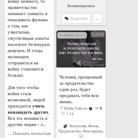
войну немного, то
Комменировать
правительство
начинает снимать и
Подробно
...
показывать фильмы
о том, как
узкоглазые,
№3320
16 сентября 2015 г. в 18:52
смуглолицые азиаты
насилуют белокурых
девушек. И тогда
желающих
отправиться на
войну становится
больше.
Человек, прощенный
за предательство
Для того чтобы
один раз, будет
война стала
предавать тебя всю
возможной, людей
жизнь.
приходится
учить
Майк Тайсон
8
ненавидеть других
.
1.1K
Вся эта ненависть к
другим людям - э...
Эксклюзив
,
Жизнь
,
Предательство
,
Фото-цитаты
,
... Показать полностью
...