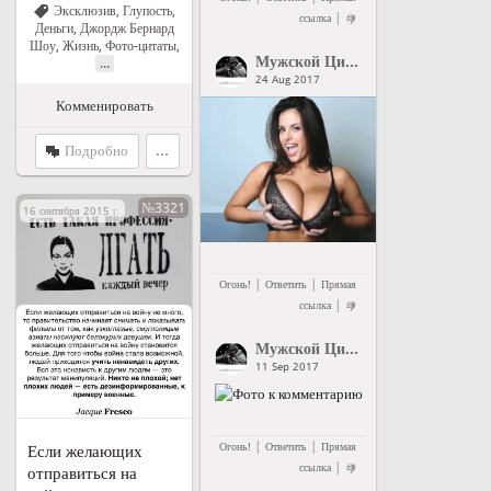
Эксклюзив
,
Глупость
,
|
ссылка
Деньги
,
Джордж Бернард
Шоу
,
Жизнь
,
Фото-цитаты
,
Мужской Цитатник Рунета
">
Му
...
24 Aug 2017
Комменировать
Подробно
...
№3321
16 сентября 2015 г. в 18:57
|
|
Огонь!
Ответить
Прямая
|
ссылка
Мужской Цитатник Рунета
">
Му
11 Sep 2017
|
|
Огонь!
Ответить
Прямая
Если желающих
|
ссылка
отправиться на