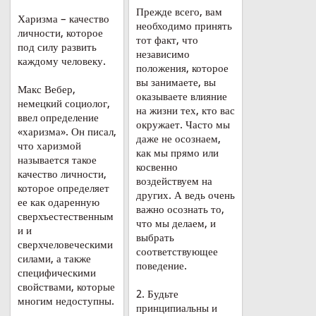
Прежде всего, вам
Харизма – качество
необходимо принять
личности, которое
тот факт, что
под силу развить
независимо
каждому человеку.
положения, которое
вы занимаете, вы
Макс Вебер,
оказываете влияние
немецкий социолог,
на жизни тех, кто вас
ввел определение
окружает. Часто мы
«харизма». Он писал,
даже не осознаем,
что харизмой
как мы прямо или
называется такое
косвенно
качество личности,
воздействуем на
которое определяет
других. А ведь очень
ее как одаренную
важно осознать то,
сверхъестественным
что мы делаем, и
и и
выбрать
сверхчеловеческими
соответствующее
силами, а также
поведение.
специфическими
свойствами, которые
2. Будьте
многим недоступны.
принципиальны и