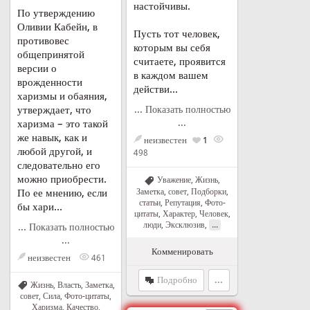
настойчивы.
По утверждению
Оливии Кабейн, в
Пусть тот человек,
противовес
которым вы себя
общепринятой
считаете, проявится
версии о
в каждом вашем
врожденности
действи...
харизмы и обаяния,
утверждает, что
... Показать полностью
...
харизма – это такой
же навык, как и
неизвестен
1
любой другой, и
498
следовательно его
можно приобрести.
Уважение
,
Жизнь
,
По ее мнению, если
Заметка, совет
,
Подборки,
статьи
,
Репутация
,
Фото-
бы хари...
цитаты
,
Характер
,
Человек,
...
люди
,
Эксклюзив
,
... Показать полностью
...
Комменировать
неизвестен
461
Подробно
...
Жизнь
,
Власть
,
Заметка,
совет
,
Сила
,
Фото-цитаты
,
Харизма
,
Качество
,