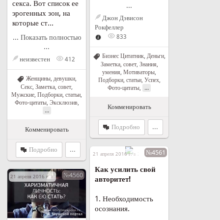
секса. Вот список ее
...
эрогенных зон, на
Джон Дэвисон
которые ст...
Рокфеллер
... Показать полностью
833
...
Бизнес Цитатник
,
Деньги
,
неизвестен
412
Заметка, совет
,
Знания,
умения
,
Мотиваторы
,
Женщины, девушки
,
Подборки, статьи
,
Успех
,
Секс
,
Заметка, совет
,
...
Фото-цитаты
,
Мужские
,
Подборки, статьи
,
Фото-цитаты
,
Эксклюзив
,
Комменировать
...
Подробно
...
Комменировать
Подробно
...
№4561
21 апреля 2016 г. в 23:06
Как усилить свой
№4560
21 апреля 2016 г. в 18:00
авторитет!
1. Необходимость
осознания.