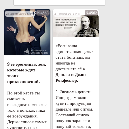
№4563
№4562
21 апреля 2016 г. в 23:55
21 апреля 2016 г. в 23:50
«Если ваша
единственная цель -
стать богатым, вы
никогда не
9 ее эрогенных зон,
достигнете её.»
которые ждут
Деньги и Джон
твоих
Рокфеллер.
прикосновений.
1. Экономь деньги.
По этой карте ты
Ищи, где можно
сможешь
купить продукцию
исследовать женское
дешевле или оптом.
тело в поисках пика
Составляй список
ее возбуждения.
покупок заранее и
Держи список самых
покупай только то,
чувствительных