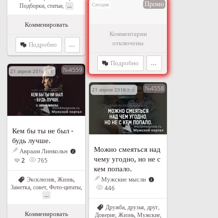
Промо
Сегодня
...
Подборки, статьи
,
Комменировать
Комментарии
отключены
Подробно
...
Подробно
...
№4559
21 апреля 2016 г. в 16:53
№4558
21 апреля 2016 г. в 12:53
Кем бы ты не был -
будь лучше.
Можно смеяться над
Авраам Линкольн
чему угодно, но не с
2
765
кем попало.
Мужские мысли
Эксклюзив
,
Жизнь
,
Заметка, совет
,
Фото-цитаты
,
446
...
Дружба, друзья, друг
,
Комменировать
Доверие
,
Жизнь
,
Мужские
,