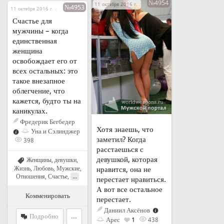
№4954
11 октября 2016 г. в 12:58
№4953
11 октября 2016 г. в 12:52
Счастье для
мужчины – когда
единственная
женщина
освобождает его от
всех остальных: это
такое внезапное
облегчение, что
кажется, будто ты на
каникулах.
Фредерик Бегбедер
Хотя знаешь, что
Уна и Сэлинджер
заметил? Когда
398
расстаешься с
девушкой, которая
Женщины, девушки
,
Жизнь
,
Любовь
,
Мужские
,
нравится, она не
...
Отношения
,
Счастье
,
перестает нравиться.
А вот все остальное
Комменировать
перестает.
Даниил Аксёнов
Подробно
...
Арес
1
438