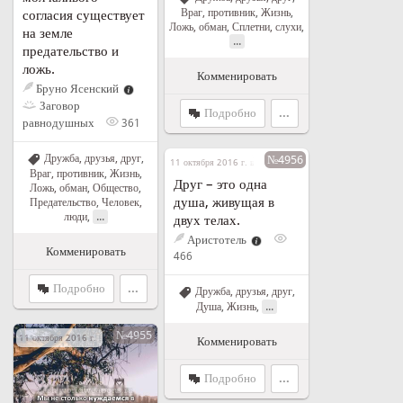
Враг, противник
,
Жизнь
,
согласия существует
Ложь, обман
,
Сплетни, слухи
,
на земле
...
предательство и
ложь.
Комменировать
Бруно Ясенский
Заговор
Подробно
...
равнодушных
361
Дружба, друзья, друг
,
№4956
11 октября 2016 г. в 14:13
Враг, противник
,
Жизнь
,
Друг – это одна
Ложь, обман
,
Общество
,
душа, живущая в
Предательство
,
Человек,
...
люди
,
двух телах.
Аристотель
Комменировать
466
Подробно
...
Дружба, друзья, друг
,
...
Душа
,
Жизнь
,
№4955
11 октября 2016 г. в 14:12
Комменировать
Подробно
...