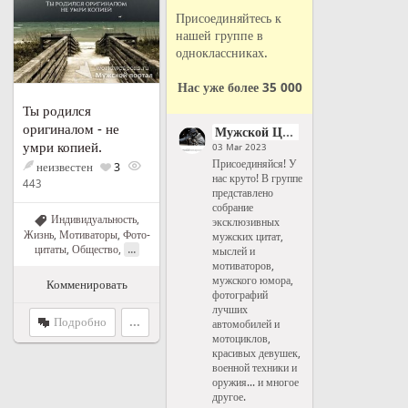
Присоединяйтесь к
нашей группе в
одноклассниках.
Нас уже более 35 000
Ты родился
оригиналом - не
Мужской Цитатник Рунета
умри копией.
03 Mar 2023
Присоединяйся! У
неизвестен
3
нас круто! В группе
443
представлено
собрание
Индивидуальность
,
эксклюзивных
Жизнь
,
Мотиваторы
,
Фото-
мужских цитат,
...
цитаты
,
Общество
,
мыслей и
мотиваторов,
мужского юмора,
Комменировать
фотографий
лучших
Подробно
...
автомобилей и
мотоциклов,
красивых девушек,
военной техники и
оружия... и многое
другое.