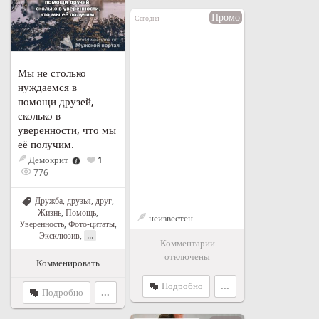
Промо
Сегодня
Мы не столько
нуждаемся в
помощи друзей,
сколько в
уверенности, что мы
её получим.
Демокрит
1
776
Дружба, друзья, друг
,
Жизнь
,
Помощь
,
неизвестен
Уверенность
,
Фото-цитаты
,
...
Эксклюзив
,
Комментарии
отключены
Комменировать
Подробно
...
Подробно
...