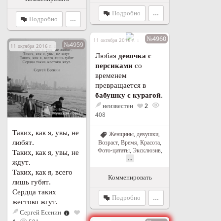
Подробно
...
Подробно
...
№4960
11 октября 2016 г. в 17:47
№4959
11 октября 2016 г. в 15:09
Любая
девочка с
персиками
со
временем
превращается в
бабушку с курагой
.
неизвестен
2
408
Таких, как я, увы, не
Женщины, девушки
,
любят.
Возраст
,
Время
,
Красота
,
Фото-цитаты
,
Эксклюзив
,
Таких, как я, увы, не
...
ждут.
Таких, как я, всего
Комменировать
лишь губят.
Сердца таких
Подробно
...
жестоко жгут.
Сергей Есенин