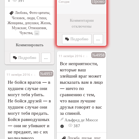
1
591
Промо
Сегодня
Любовь
,
Фото-цитаты
,
Человек, люди
,
Стихи
,
Комментарии
Женщины, девушки
,
Жизнь
,
отключены
Мужские
,
Отношения
,
...
Чувства
,
Подробно
...
Комменировать
№4958
11 октября 2016 г. в 14:16
Подробно
...
Все неприятности,
которые ваш
№4957
11 октября 2016 г. в 14:15
злейший враг может
Не бойся врагов — в
высказать вам в лицо
худшем случае они
— ничто по
могут тебя убить.
сравнению с тем,
Не бойся друзей — в
что ваши лучшие
худшем случае они
друзья говорят о вас
могут тебя предать.
за спиной.
Бойся равнодушных
Альфред де Мюссе
— они не убивают и
387
не предают, но с их
молчаливого
Дружба, друзья, друг
,