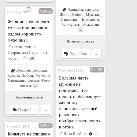
Женщины, девушки
,
№4952
11 октября 2016 г. в 12:49
Жизнь
,
Любовь
,
Мужские
,
Отношения
,
Психология
,
Женщины хорошеют
Фото-цитаты
,
Эксклюзив
,
только при наличии
...
рядом хорошего
мужчины.
Комменировать
неизвестен
Стервы или Странности
Подробно
...
любви
438
№4951
Женщины, девушки
,
11 октября 2016 г. в 12:48
Красота
,
Любовь
,
Мужские
,
Большая часть
Отношения
,
Счастье
,
Фото-
мужчин не
...
цитаты
,
понимает, что
просить обозленную
Комменировать
женщину
успокоиться — всё
Подробно
...
равно что
подбрасывать порох
№4950
в огонь.
11 октября 2016 г. в 11:46
Кольчуга не слишком
Лиза Клейпас