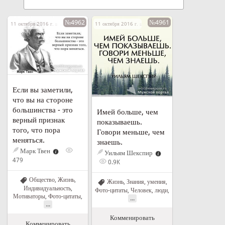
№4962
№4961
11 октября 2016 г. в 20:04
11 октября 2016 г. в 20:01
Если вы заметили,
что вы на стороне
большинства - это
Имей больше, чем
верный признак
показываешь.
того, что пора
Говори меньше, чем
меняться.
знаешь.
Марк Твен
Уильям Шекспир
479
0.9K
Общество
,
Жизнь
,
Жизнь
,
Знания, умения
,
Индивидуальность
,
Фото-цитаты
,
Человек, люди
,
Мотиваторы
,
Фото-цитаты
,
...
...
Комменировать
Комменировать