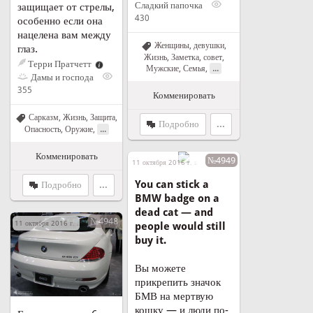
Сладкий папочка
защищает от стрелы,
430
особенно если она
нацелена вам между
Женщины, девушки
,
глаз.
Жизнь
,
Заметка, совет
,
Терри Пратчетт
...
Мужские
,
Семья
,
Дамы и господа
355
Комменировать
Сарказм
,
Жизнь
,
Защита
,
Подробно
...
...
Опасность
,
Оружие
,
Комменировать
№4949
11 октября 2016 г. в 10:33
You can stick a
Подробно
...
BMW badge on a
dead cat — and
№4948
11 октября 2016 г. в 10:26
people would still
buy it.
Вы можете
прикрепить значок
БМВ на мертвую
кошку — и люди по-