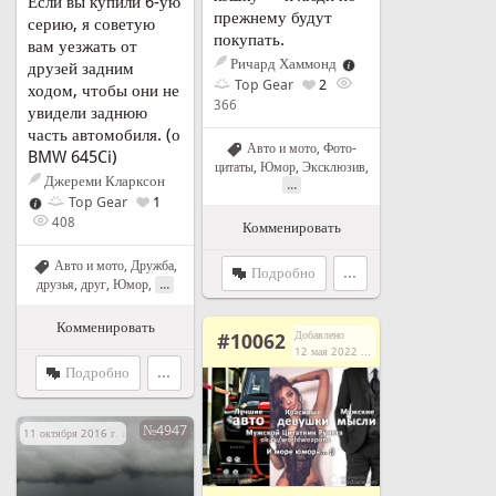
Если вы купили 6-ую
прежнему будут
серию, я советую
покупать.
вам уезжать от
Ричард Хаммонд
друзей задним
Top Gear
2
ходом, чтобы они не
366
увидели заднюю
часть автомобиля. (о
Авто и мото
,
Фото-
BMW 645Ci)
цитаты
,
Юмор
,
Эксклюзив
,
Джереми Кларксон
...
Top Gear
1
408
Комменировать
Авто и мото
,
Дружба,
Подробно
...
...
друзья, друг
,
Юмор
,
Комменировать
Добавлено
#10062
12 мая 2022 г. в 14:03
Подробно
...
№4947
11 октября 2016 г. в 09:09