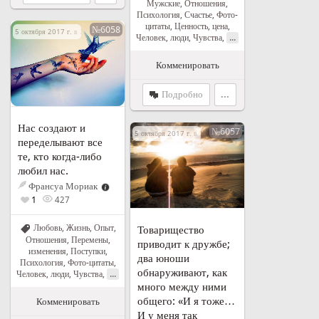
Мужские
,
Отношения
,
Психология
,
Счастье
,
Фото-
цитаты
,
Ценность, цена
,
№6058
5 октября 2017 г. в 21:01
...
Человек, люди
,
Чувства
,
Комменировать
Подробно
...
Нас создают и
№6057
5 октября 2017 г. в 20:58
переделывают все
те, кто когда-либо
любил нас.
Франсуа Мориак
1
427
Любовь
,
Жизнь
,
Опыт
,
Товарищество
Отношения
,
Перемены,
приводит к дружбе;
изменения
,
Поступки
,
два юноши
Психология
,
Фото-цитаты
,
обнаруживают, как
...
Человек, люди
,
Чувства
,
много между ними
общего: «И я тоже…
Комменировать
И у меня так