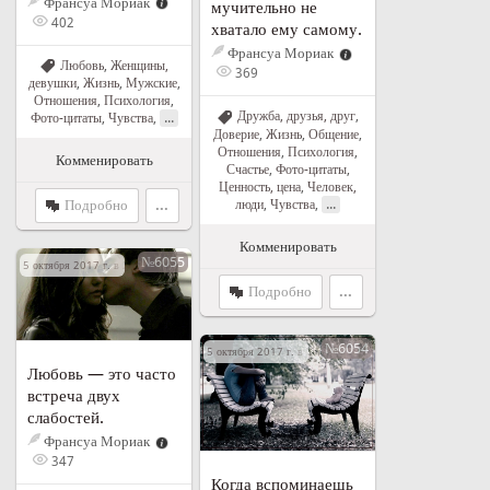
Франсуа Мориак
мучительно не
402
хватало ему самому.
Франсуа Мориак
Любовь
,
Женщины,
369
девушки
,
Жизнь
,
Мужские
,
Отношения
,
Психология
,
Дружба, друзья, друг
,
...
Фото-цитаты
,
Чувства
,
Доверие
,
Жизнь
,
Общение
,
Отношения
,
Психология
,
Комменировать
Счастье
,
Фото-цитаты
,
Ценность, цена
,
Человек,
...
люди
,
Чувства
,
Подробно
...
Комменировать
№6055
5 октября 2017 г. в 20:30
Подробно
...
№6054
5 октября 2017 г. в 20:23
Любовь — это часто
встреча двух
слабостей.
Франсуа Мориак
347
Когда вспоминаешь