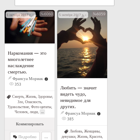
№6060
№6059
5 октября 2017 г. в 21:06
5 октября 2017 г. в 21:02
Наркомания — это
многолетнее
наслаждение
смертью.
Франсуа Мориак
353
Любить — значит
видеть чудо,
Смерть
,
Жизнь
,
Здоровье
,
невидимое для
Зло
,
Опасность
,
других.
Удовольствие
,
Фото-цитаты
,
...
Человек, люди
,
Франсуа Мориак
385
Комменировать
Любовь
,
Женщины,
Подробно
...
девушки
,
Жизнь
,
Красота
,