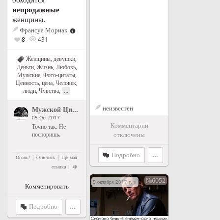
обходятся
непродажные
женщины.
Франсуа Мориак
8
431
Женщины, девушки
,
Деньги
,
Жизнь
,
Любовь
,
Мужские
,
Фото-цитаты
,
Ценность, цена
,
Человек,
...
люди
,
Чувства
,
неизвестен
Мужской Цитатник Рунета
">
Мужской Цитатник Рунета
05 Oct 2017
Комментарии
Точно так. Не
поспоришь.
отключены
Подробно
...
|
|
Огонь!
Ответить
Прямая
|
ссылка
№6052
5 октября 2017 г. в 19:50
Комменировать
Подробно
...