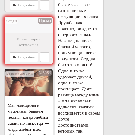
бывает…» – вот
Подробно
...
самые первые
связующие их слова.
Промо
Сегодня
Дружба, как
правило, рождается
с первого взгляда.
Комментарии
Наконец нашелся
отключены
близкий человек,
понимающий все с
Подробно
...
полуслова! Сердца
бьются в унисон!
Одно и то же
№6056
5 октября 2017 г. в 20:33
удручает друзей,
одно и то же
прельщает. Даже
разница между ними
– и та укрепляет
Мы, женщины и
единство: каждый
мужчины, бываем
восхищается в своем
нежны, когда
любим
друге
сами
, но
никогда
—
достоинствами,
когда
любят нас
.
которых так