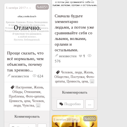
№6051
5 октября 2017 г. в 19:45
Сначала будьте
элементарно
людьми, а потом уже
сравнивайте себя со
львами, волками,
орлами и
остальными.
Проще сказать, что
неизвестен
1
всё нормально, чем
576
объяснять, почему
так хреново...
Человек, люди
,
Жизнь
,
неизвестен
624
Общество
,
Поступки
,
Фото-
...
цитаты
,
Ценность, цена
,
Настроение
,
Жизнь
,
Обиды
,
Отношения
,
Комменировать
Проблемы
,
Фото-цитаты
,
Ценность, цена
,
Человек,
Подробно
...
...
люди
,
Чувства
,
Комменировать
№6050
5 октября 2017 г. в 19:16