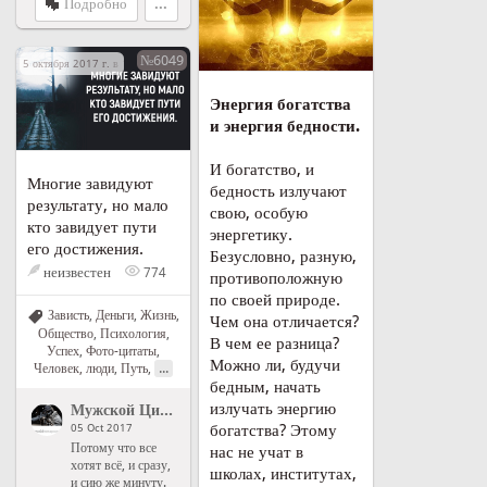
Подробно
...
№6049
5 октября 2017 г. в 16:59
Энергия богатства
и энергия бедности.
И богатство, и
Многие завидуют
бедность излучают
результату, но мало
свою, особую
кто завидует пути
энергетику.
его достижения.
Безусловно, разную,
неизвестен
774
противоположную
по своей природе.
Зависть
,
Деньги
,
Жизнь
,
Чем она отличается?
Общество
,
Психология
,
В чем ее разница?
Успех
,
Фото-цитаты
,
Можно ли, будучи
...
Человек, люди
,
Путь
,
бедным, начать
излучать энергию
Мужской Цитатник Рунета
">
Мужской Цитатник Рунета
богатства? Этому
05 Oct 2017
Потому что все
нас не учат в
хотят всё, и сразу,
школах, институтах,
и сию же минуту.