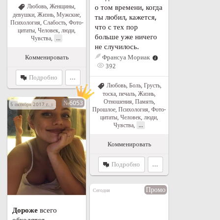
Любовь
,
Женщины,
о том времени, когда
девушки
,
Жизнь
,
Мужские
,
ты любил, кажется,
Психология
,
Слабость
,
Фото-
что с тех пор
цитаты
,
Человек, люди
,
больше уже ничего
...
Чувства
,
не случилось.
Комменировать
Франсуа Мориак
392
Подробно
...
Любовь
,
Боль
,
Грусть,
Лучшее!
тоска, печаль
,
Жизнь
,
Отношения
,
Память
,
№6053
5 октября 2017 г. в 20:18
Прошлое
,
Психология
,
Фото-
цитаты
,
Человек, люди
,
...
Чувства
,
Комменировать
Подробно
...
Промо
Сегодня
Дороже
всего