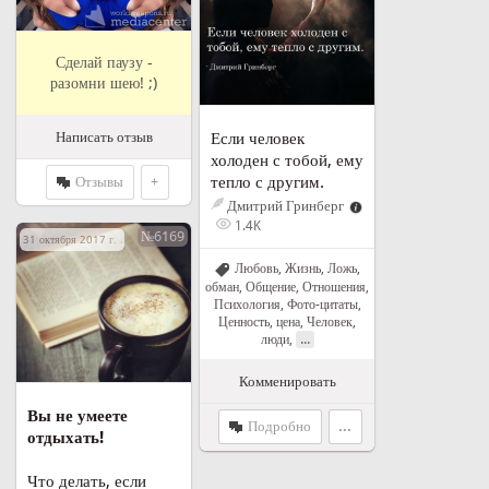
Сделай паузу -
разомни шею! ;)
Написать отзыв
Если человек
холоден с тобой, ему
тепло с другим.
Отзывы
+
Дмитрий Гринберг
1.4K
№6169
31 октября 2017 г. в 09:09
Любовь
,
Жизнь
,
Ложь,
обман
,
Общение
,
Отношения
,
Психология
,
Фото-цитаты
,
Ценность, цена
,
Человек,
...
люди
,
Комменировать
Вы не умеете
Подробно
...
отдыхать!
Что делать, если