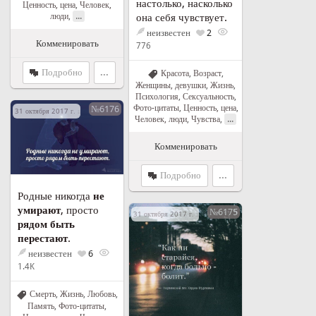
настолько, насколько
Ценность, цена
,
Человек,
...
люди
,
она себя чувствует.
неизвестен
2
Комменировать
776
Подробно
...
Красота
,
Возраст
,
Женщины, девушки
,
Жизнь
,
Психология
,
Сексуальность
,
Фото-цитаты
,
Ценность, цена
,
№6176
31 октября 2017 г. в 12:50
...
Человек, люди
,
Чувства
,
Комменировать
Подробно
...
Родные никогда
не
умирают
, просто
№6175
31 октября 2017 г. в 12:10
рядом быть
перестают
.
неизвестен
6
1.4K
Смерть
,
Жизнь
,
Любовь
,
Память
,
Фото-цитаты
,