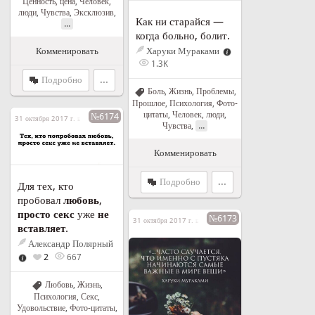
Ценность, цена
,
Человек,
люди
,
Чувства
,
Эксклюзив
,
Как ни старайся —
...
когда больно, болит.
Комменировать
Харуки Мураками
1.3K
Подробно
...
Боль
,
Жизнь
,
Проблемы
,
Прошлое
,
Психология
,
Фото-
цитаты
,
Человек, люди
,
№6174
31 октября 2017 г. в 11:45
...
Чувства
,
Комменировать
Подробно
...
Для тех, кто
пробовал
любовь
,
просто секс
уже
не
№6173
31 октября 2017 г. в 11:39
вставляет
.
Александр Полярный
2
667
Любовь
,
Жизнь
,
Психология
,
Секс
,
Удовольствие
,
Фото-цитаты
,