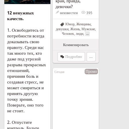
кран, правда,
девочки?
12 ненужных
неизвестен
395
качеств.
Юмор
,
Женщины,
девушки
,
Жизнь
,
Мужские
,
1. Освободитесь от
...
Человек, люди
,
потребности всегда
доказывать свою
Комменировать
правоту. Среди нас
так много тех, кто
Подробно
...
даже под угрозой
разрыва прекрасных
отношений,
Промо
Сегодня
причиняя боль и
создавая стресс, не
может смириться и
принять другую
точку зрения.
Поверьте, оно того
не стоит.
2. Отпустите
контроль. Будьте