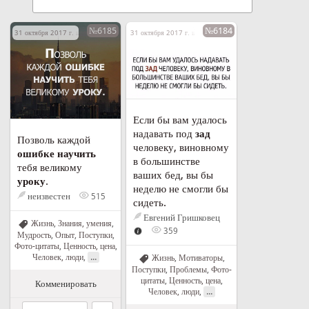
№6185
№6184
31 октября 2017 г. в 22:36
31 октября 2017 г. в 19:31
Если бы вам удалось
надавать под
зад
Позволь каждой
человеку, виновному
ошибке
научить
в большинстве
тебя великому
ваших бед, вы бы
уроку
.
неделю не смогли бы
неизвестен
515
сидеть.
Евгений Гришковец
Жизнь
,
Знания, умения
,
359
Мудрость
,
Опыт
,
Поступки
,
Фото-цитаты
,
Ценность, цена
,
...
Человек, люди
,
Жизнь
,
Мотиваторы
,
Поступки
,
Проблемы
,
Фото-
цитаты
,
Ценность, цена
,
Комменировать
...
Человек, люди
,