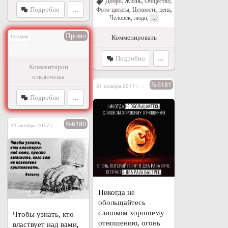
Добро
,
Жизнь
,
Общество
,
Подробно
...
Фото-цитаты
,
Ценность, цена
,
...
Человек, люди
,
Промо
Комменировать
Сегодня
Подробно
...
Комментарии
отключены
№6181
31 октября 2017 г. в 19:00
Подробно
...
№6180
31 октября 2017 г. в 18:53
Никогда не
обольщайтесь
слишком хорошему
Чтобы узнать, кто
отношению, огонь
властвует над вами,