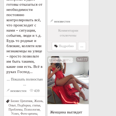
готовы отказаться от
необходимости
постоянно
контролировать всё,
неизвестен
что происходит с
нами – ситуации,
Комментарии
события, люди и т.д.
отключены
Будь то родные и
близкие, коллеги или
Подробно
...
незнакомцы на улице
– просто позвольте
№6177
31 октября 2017 г. в 17:16
им быть такими,
какие они есть. Всё в
руках Господ...
... Показать полностью
...
неизвестен
439
Бизнес Цитатник
,
Жизнь
,
Опыт
,
Подборки, статьи
,
Проблемы
,
Психология
,
Женщина выглядит
Успех
,
Фото-цитаты
,