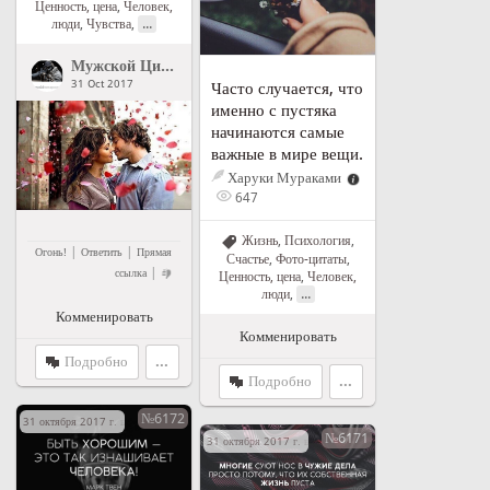
Ценность, цена
,
Человек,
...
люди
,
Чувства
,
Мужской Цитатник Рунета
">
Мужской Цитатник Рунета
31 Oct 2017
Часто случается, что
именно с пустяка
начинаются самые
важные в мире вещи.
Харуки Мураками
647
Жизнь
,
Психология
,
|
|
Огонь!
Ответить
Прямая
Счастье
,
Фото-цитаты
,
|
ссылка
Ценность, цена
,
Человек,
...
люди
,
Комменировать
Комменировать
Подробно
...
Подробно
...
№6172
31 октября 2017 г. в 11:22
№6171
31 октября 2017 г. в 09:42