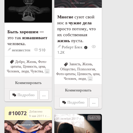
Многие
суют свой
нос в
чужие дела
просто потому, что
Быть хорошим
—
их собственная
это так
изнашивает
жизнь
пуста.
человека.
Роберт Блох
неизвестен
510
1.2K
Добро
,
Жизнь
,
Фото-
Зависть
,
Жизнь
,
цитаты
,
Ценность, цена
,
Общество
,
Психология
,
...
Человек, люди
,
Чувства
,
Фото-цитаты
,
Ценность, цена
,
...
Человек, люди
,
Комменировать
Комменировать
Подробно
...
Подробно
...
Добавлено
#10072
9 мая 2011 г. в 21:08
№6170
31 октября 2017 г. в 09:24