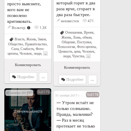
который горит в два
просто выясните,
раза ярче, сгорает в
кого вам не
два раза быстрее.
позволено
критиковать.
неизвестен
471
Вольтер
1.3K
Отношения
,
Время
,
Жизнь
,
Ложь, обман
,
Власть
,
Жизнь
,
Закон
,
Общение
,
Поступки
,
Общество
,
Правительство
,
Психология
,
Фото-цитаты
,
Сила
,
Слабость
,
Фото-
Ценность, цена
,
Человек,
...
цитаты
,
Человек, люди
,
...
люди
,
Чувства
,
Комменировать
Комменировать
Подробно
...
Подробно
...
№6179
31 октября 2017 г. в 18:37
№6178
31 октября 2017 г. в 18:20
— Утром встаёт не
только солнышко.
Правда, мальчики?
— Раз в месяц
протекает не только