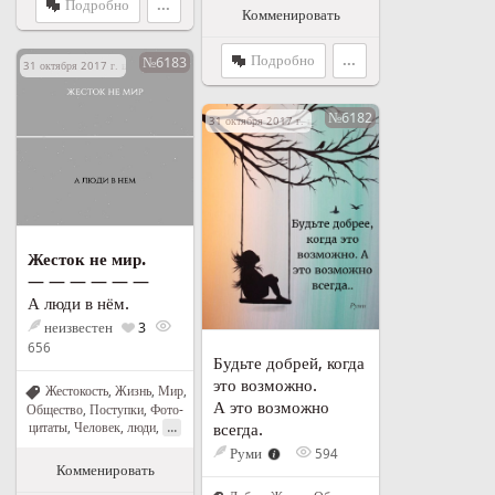
Подробно
...
Комменировать
Подробно
...
№6183
31 октября 2017 г. в 19:16
№6182
31 октября 2017 г. в 19:02
Жесток не мир.
— — — — — —
А люди в нём.
неизвестен
3
656
Будьте добрей, когда
это возможно.
Жестокость
,
Жизнь
,
Мир
,
А это возможно
Общество
,
Поступки
,
Фото-
...
цитаты
,
Человек, люди
,
всегда.
Руми
594
Комменировать