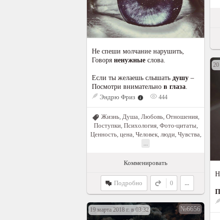
Не спеши молчание нарушить,
Говоря
ненужные
слова.
20
Если ты желаешь слышать
душу
–
Посмотри внимательно
в глаза
.
Эндрю Фриз
444
Жизнь
,
Душа
,
Любовь
,
Отношения
,
Поступки
,
Психология
,
Фото-цитаты
,
Ценность, цена
,
Человек, люди
,
Чувства
,
...
Комменировать
Н
Подробно
0
...
П
№6656
19 марта 2018 г. в 03:32