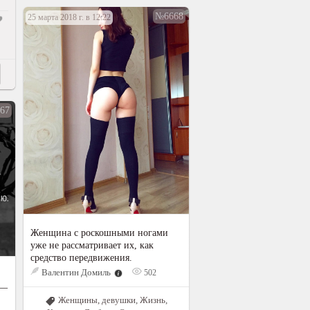
№6668
25 марта 2018 г. в 12:22
67
Женщина с роскошными ногами
уже не рассматривает их, как
средство передвижения.
Валентин Домиль
502
 —
Женщины, девушки
,
Жизнь
,