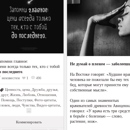
апомни главное:
Не думай о плохом — заболеешь
ени всегда только тех, кто с тобой
о последнего
.
На Востоке говорят: «Худшие вра
неизвестен
1
496
человека не пожелали бы ему тех
бед, которые могут принести ему
Ценность, цена
,
Дружба, друзья,
собственные мысли».
друг
,
Жизнь
,
Любовь
,
Отношения
,
Помощь
,
Поступки
,
Фото-цитаты
,
Один из самых знаменитых
еловек, люди
,
Чувства
,
Видео-цитаты
,
врачевателей древности Авиценн
...
говорил: «У врача есть три средст
в борьбе с болезнью — слово,
растение, нож».
Комменировать