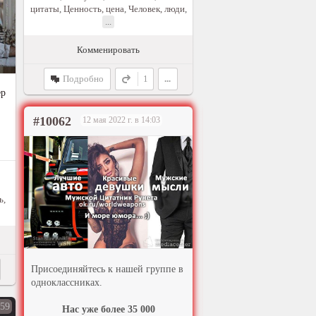
цитаты
,
Ценность, цена
,
Человек, люди
,
...
Комменировать
Подробно
1
...
ер
#10062
12 мая 2022 г. в 14:03
ь,
Присоединяйтесь к нашей группе в
одноклассниках.
59
Нас уже более 35 000