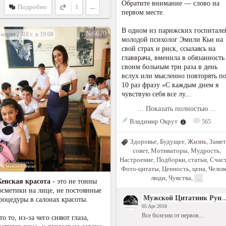
Обратите внимание — слово на
Подробно
1
...
первом месте.
В одном из парижских госпитале
№6670
 марта 2018 г. в 19:08
молодой психолог Эмили Кьи на
свой страх и риск, ссылаясь на
главврача, вменила в обязанность
своим больным три раза в день
вслух или мысленно повторять п
10 раз фразу «С каждым днем я
чувствую себя все лу...
... Показать полностью ...
Владимир Окрут
565
Здоровье
,
Будущее
,
Жизнь
,
Замет
совет
,
Мотиваторы
,
Мудрость
,
Настроение
,
Подборки, статьи
,
Счас
Фото-цитаты
,
Ценность, цена
,
Челов
люди
,
Чувства
,
...
енская красота
- это не тонны
осметики на лице, не постоянные
Мужской Цитатн
роцедуры в салонах красоты.
05 Apr 2018
Все болезни от нервов...
то то, из-за чего сияют глаза,