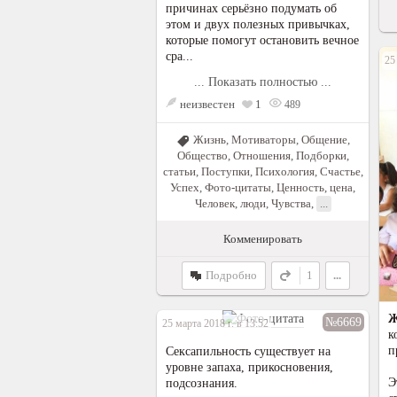
причинах серьёзно подумать об
этом и двух полезных привычках,
которые помогут остановить вечное
сра...
25
... Показать полностью ...
неизвестен
1
489
Жизнь
,
Мотиваторы
,
Общение
,
Общество
,
Отношения
,
Подборки,
статьи
,
Поступки
,
Психология
,
Счастье
,
Успех
,
Фото-цитаты
,
Ценность, цена
,
Человек, люди
,
Чувства
,
...
Комменировать
Подробно
1
...
Ж
№6669
25 марта 2018 г. в 13:52
к
п
Сексапильность существует на
уровне запаха, прикосновения,
Э
подсознания.