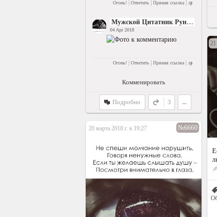
|
|
|
Огонь!
Ответить
Прямая ссылка
Мужской Цитатник Рунета
04 Apr 2018
21
|
|
|
Огонь!
Ответить
Прямая ссылка
Комменировать
Подробно
3
...
№6660
20 марта 2018 г. в 19:27
Е
л
О