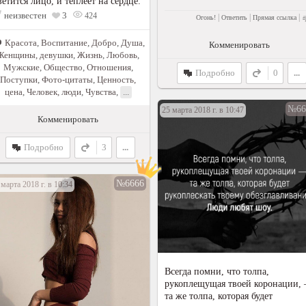
ветится лицо, и теплеет на сердце.
неизвестен
3
424
|
|
|
Огонь!
Ответить
Прямая ссылка
Красота
,
Воспитание
,
Добро
,
Душа
,
Комменировать
Женщины, девушки
,
Жизнь
,
Любовь
,
Мужские
,
Общество
,
Отношения
,
Подробно
0
...
Поступки
,
Фото-цитаты
,
Ценность,
цена
,
Человек, люди
,
Чувства
,
...
№66
25 марта 2018 г. в 10:47
Комменировать
Подробно
3
...
Лучшее!
№6666
 марта 2018 г. в 10:34
Всегда помни, что толпа,
рукоплещущая твоей коронации,
та же толпа, которая будет