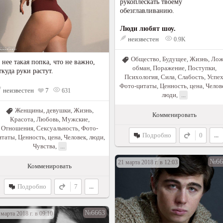
рукоплескать твоему
обезглавливанию.
Люди любят шоу.
неизвестен
0.9K
Общество
,
Будущее
,
Жизнь
,
Лож
 нее такая попка, что не важно,
обман
,
Поражение
,
Поступки
,
ткуда руки растут.
Психология
,
Сила
,
Слабость
,
Успе
Фото-цитаты
,
Ценность, цена
,
Челов
неизвестен
7
631
люди
,
...
Женщины, девушки
,
Жизнь
,
Комменировать
Красота
,
Любовь
,
Мужские
,
Отношения
,
Сексуальность
,
Фото-
Подробно
0
...
итаты
,
Ценность, цена
,
Человек, люди
,
Чувства
,
...
№66
21 марта 2018 г. в 12:03
Комменировать
Подробно
7
...
№6663
 марта 2018 г. в 09:10