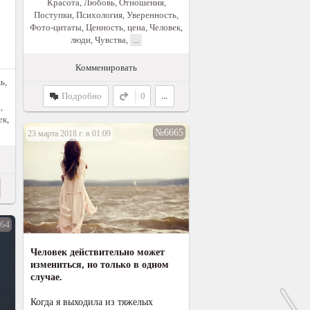
Красота
,
Любовь
,
Отношения
,
Поступки
,
Психология
,
Уверенность
,
Фото-цитаты
,
Ценность, цена
,
Человек,
люди
,
Чувства
,
...
Комменировать
ь,
Подробно
0
...
х
,
ек,
№6665
23 марта 2018 г. в 01:09
64
Человек действительно может
измениться, но только в одном
случае.
Когда я выходила из тяжелых