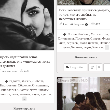
Если человеку пришлось умереть,
то тот, кто его любил, не
перестанет любить.
Сергей Бодров
412
Жизнь
,
Любовь
,
Мотиваторы
,
Отношения
,
Поступки
,
Смерть
,
Филь
кино, сериалы
,
Фото-цитаты
,
Ценнос
цена
,
Человек, люди
,
Чувства
,
...
Комменировать
адость идет против основ
атематики: она умножается, когда
ы делимся.
Подробно
0
...
неизвестен
458
№66
21 марта 2018 г. в 08:45
Радость
,
Жизнь
,
Любовь
,
Настроение
,
Общение
,
Отношения
,
Психология
,
Счастье
,
Фото-цитаты
,
нность, цена
,
Человек, люди
,
Чувства
,
...
Комменировать