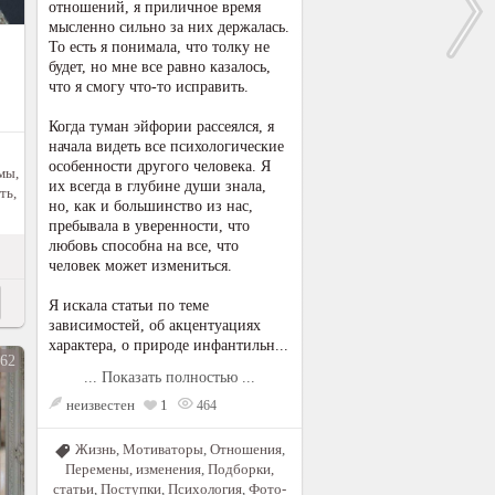
отношений, я приличное время
мысленно сильно за них держалась.
То есть я понимала, что толку не
будет, но мне все равно казалось,
что я смогу что-то исправить.
Когда туман эйфории рассеялся, я
начала видеть все психологические
особенности другого человека. Я
мы,
их всегда в глубине души знала,
ть,
но, как и большинство из нас,
пребывала в уверенности, что
любовь способна на все, что
человек может измениться.
Я искала статьи по теме
зависимостей, об акцентуациях
характера, о природе инфантильн...
62
... Показать полностью ...
неизвестен
1
464
Жизнь
,
Мотиваторы
,
Отношения
,
Перемены, изменения
,
Подборки,
статьи
,
Поступки
,
Психология
,
Фото-