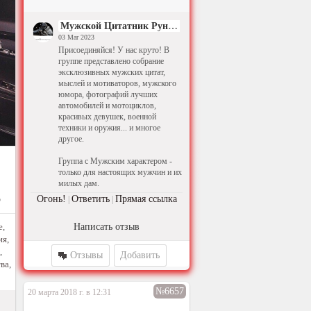
Мужской Цитатник Рунета
03 Mar 2023
Присоединяйся! У нас круто! В
группе представлено собрание
эксклюзивных мужских цитат,
мыслей и мотиваторов, мужского
юмора, фотографий лучших
автомобилей и мотоциклов,
красивых девушек, военной
техники и оружия... и многое
другое.
Группа с Мужским характером -
только для настоящих мужчин и их
милых дам.
Огонь!
Ответить
Прямая ссылка
5
|
|
е
,
Написать отзыв
ия
,
,
Отзывы
Добавить
ва
,
№6657
20 марта 2018 г. в 12:31