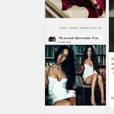
|
|
|
Огонь!
Ответить
Прямая ссылка
Мужской Цитатник Рунета
25 Mar 2018
Р
м
м
Це