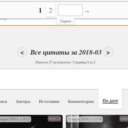
1
2
ему
Скрыть
<
Все цитаты за 2018-03
>
Нашлось 37 результатов / Страница
1
из 2
По дате
оиск
Авторы
Источники
Комментарии
№6674
№66
 марта 2018 г. в 20:22
26 марта 2018 г. в 21:08