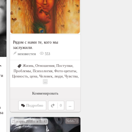
Рядом с нами те, кого мы
заслужили.
неизвестен
553
.
Жизнь
,
Отношения
,
Поступки
,
Проблемы
,
Психология
,
Фото-цитаты
,
ги
Ценность, цена
,
Человек, люди
,
Чувства
,
...
Комменировать
Подробно
0
...
а
ва
№6671
25 марта 2018 г. в 19:43