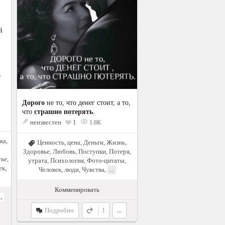
й
о
Дорого
не то, что денег стоит, а то,
что
страшно потерять
.
неизвестен
1
1.8K
ка,
Ценность, цена
,
Деньги
,
Жизнь
,
Здоровье
,
Любовь
,
Поступки
,
Потеря,
тье
,
утрата
,
Психология
,
Фото-цитаты
,
ек,
Человек, люди
,
Чувства
,
...
Комменировать
ик Рунета
Подробно
1
...