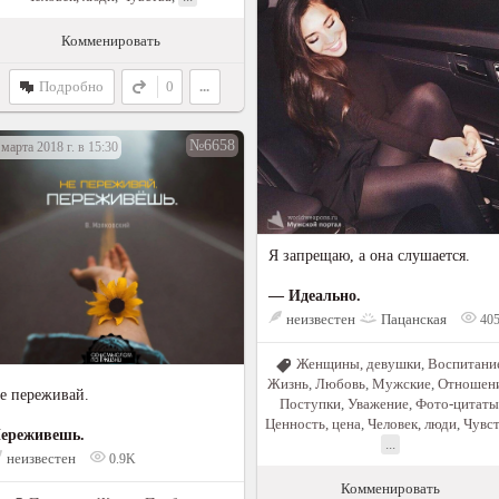
Комменировать
Подробно
0
...
№6658
 марта 2018 г. в 15:30
Я запрещаю, а она слушается.
— Идеально.
неизвестен
Пацанская
40
Женщины, девушки
,
Воспитани
Жизнь
,
Любовь
,
Мужские
,
Отношен
е переживай.
Поступки
,
Уважение
,
Фото-цитаты
Ценность, цена
,
Человек, люди
,
Чувст
ереживешь.
...
неизвестен
0.9K
Комменировать