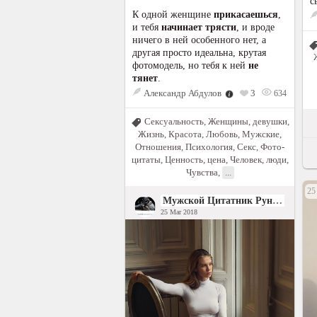
с
К одной женщине
прикасаешься
,
и тебя
начинает трясти
, и вроде
ничего в ней особенного нет, а
другая просто идеальна, крутая
фотомодель, но тебя к ней
не
тянет
.
Александр Абдулов
3
634
Сексуальность
,
Женщины, девушки
,
Жизнь
,
Красота
,
Любовь
,
Мужские
,
Отношения
,
Психология
,
Секс
,
Фото-
цитаты
,
Ценность, цена
,
Человек, люди
,
Чувства
,
...
25
Мужской Цитатник Рунета
25 Mar 2018