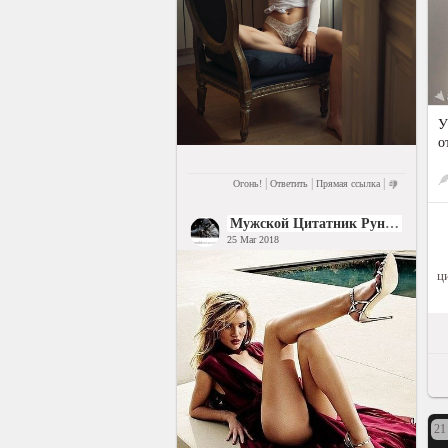
У
о
|
|
|
Огонь!
Ответить
Прямая ссылка
Мужской Цитатник Рунета
25 Mar 2018
ц
21