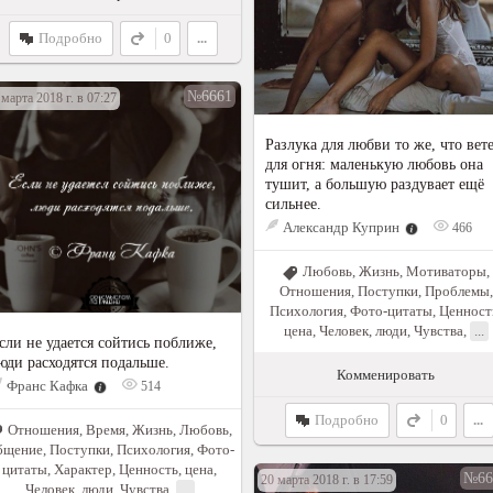
Подробно
0
...
№6661
 марта 2018 г. в 07:27
Разлука для любви то же, что вет
для огня: маленькую любовь она
тушит, а большую раздувает ещё
сильнее.
Александр Куприн
466
Любовь
,
Жизнь
,
Мотиваторы
,
Отношения
,
Поступки
,
Проблемы
,
Психология
,
Фото-цитаты
,
Ценност
цена
,
Человек, люди
,
Чувства
,
...
сли не удается сойтись поближе,
юди расходятся подальше.
Комменировать
Франс Кафка
514
Подробно
0
...
Отношения
,
Время
,
Жизнь
,
Любовь
,
бщение
,
Поступки
,
Психология
,
Фото-
цитаты
,
Характер
,
Ценность, цена
,
№66
20 марта 2018 г. в 17:59
Человек, люди
,
Чувства
,
...