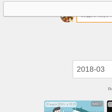
Создать новую т
П
№6675
28 марта 2018 г. в 18:29
27