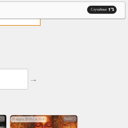
Случайные
73
№6672
26 марта 2018 г. в 20:43