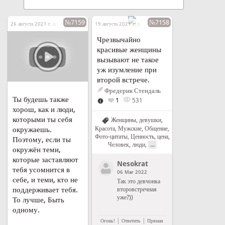
№7159
№7158
26 августа 2021 г. в 18:47
19 августа 2021 г. в 17:10
Чрезвычайно
красивые женщины
вызывают не такое
уж изумление при
второй встрече.
Фредерик Стендаль
Ты будешь также
1
531
хорош, как и люди,
которыми ты себя
Женщины, девушки
,
Красота
,
Мужские
,
Общение
,
окружаешь.
Фото-цитаты
,
Ценность, цена
,
Поэтому, если ты
...
Человек, люди
,
окружён теми,
которые заставляют
Nesokrat
тебя усомнится в
06 Mar 2022
себе, и теми, кто не
Так это девчонка
поддерживает тебя.
второвстречная
уже?))
То лучше, Быть
одному.
|
|
Огонь!
Ответить
Прямая