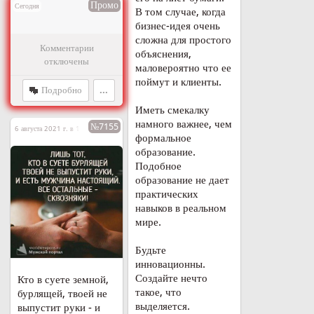
Промо
Сегодня
В том случае, когда
бизнес-идея очень
сложна для простого
Комментарии
объяснения,
отключены
маловероятно что ее
поймут и клиенты.
Подробно
...
Иметь смекалку
намного важнее, чем
№7155
6 августа 2021 г. в 10:21
формальное
образование.
Подобное
образование не дает
практических
навыков в реальном
мире.
Будьте
инновационны.
Создайте нечто
Кто в суете земной,
такое, что
бурлящей, твоей не
выделяется.
выпустит руки - и