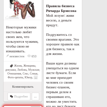
Правила бизнеса
Ричарда Брэнсона
Мой лозунг: живи
весело, а деньги
придут.
Некоторые мужики
настолько любят
Подружитесь со
своих жен, что
своими врагами. Это
пользуются чужими,
хорошее правило как
чтобы свою не
для бизнеса, так и
изнашивать.
для жизни.
неизвестен
653
Ваши идеи должны
Жизнь
,
Женщины,
умещаться на одном
девушки
,
Любовь
,
Мужские
,
листе бумаги. Если
Отношения
,
Секс
,
Семья
,
...
ко мне приходит
Фото-цитаты
,
Юмор
,
человек со своим
Комменировать
бизнес-планом,
первым делом я
Подробно
...
спрашиваю его,
можно ли уместить
его на лист бумаги.