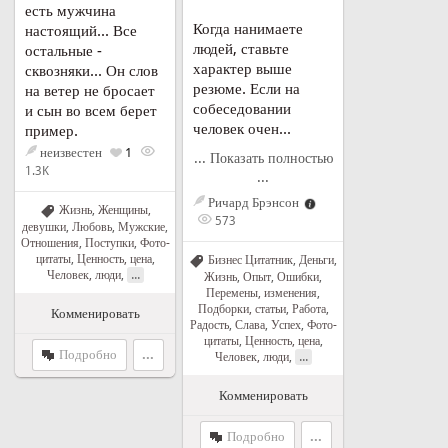
есть мужчина
Когда нанимаете
настоящий... Все
людей, ставьте
остальные -
характер выше
сквозняки... Он слов
резюме. Если на
на ветер не бросает
собеседовании
и сын во всем берет
человек очен...
пример.
неизвестен
1
... Показать полностью
1.3K
...
Ричард Брэнсон
Жизнь
,
Женщины,
573
девушки
,
Любовь
,
Мужские
,
Отношения
,
Поступки
,
Фото-
цитаты
,
Ценность, цена
,
Бизнес Цитатник
,
Деньги
,
...
Человек, люди
,
Жизнь
,
Опыт
,
Ошибки
,
Перемены, изменения
,
Подборки, статьи
,
Работа
,
Комменировать
Радость
,
Слава
,
Успех
,
Фото-
цитаты
,
Ценность, цена
,
Подробно
...
...
Человек, люди
,
Комменировать
Подробно
...