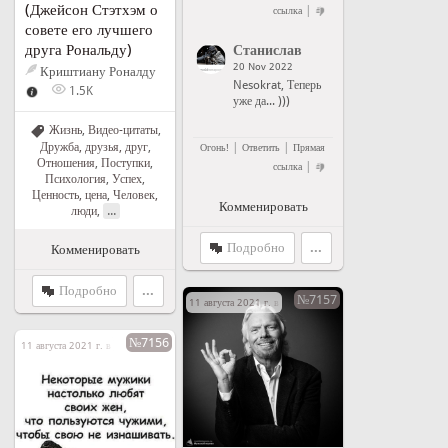
(Джейсон Стэтхэм о
|
ссылка
совете его лучшего
друга Рональду)
Станислав
20 Nov 2022
Криштиану Роналду
Nesokrat, Теперь
1.5K
уже да... )))
Жизнь
,
Видео-цитаты
,
Дружба, друзья, друг
,
|
|
Огонь!
Ответить
Прямая
Отношения
,
Поступки
,
|
ссылка
Психология
,
Успех
,
Ценность, цена
,
Человек,
Комменировать
...
люди
,
Подробно
...
Комменировать
Подробно
...
№7157
11 августа 2021 г. в 16:55
№7156
11 августа 2021 г. в 03:43