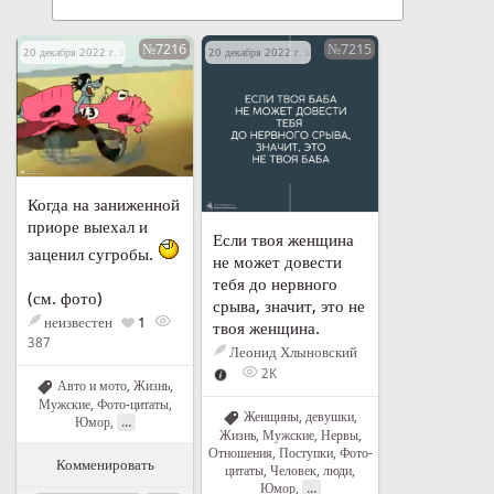
№7216
№7215
20 декабря 2022 г. в 18:21
20 декабря 2022 г. в 18:08
Когда на заниженной
приоре выехал и
Если твоя женщина
заценил сугробы.
не может довести
тебя до нервного
(см. фото)
срыва, значит, это не
неизвестен
1
твоя женщина.
387
Леонид Хлыновский
2K
Авто и мото
,
Жизнь
,
Мужские
,
Фото-цитаты
,
Женщины, девушки
,
...
Юмор
,
Жизнь
,
Мужские
,
Нервы
,
Отношения
,
Поступки
,
Фото-
Комменировать
цитаты
,
Человек, люди
,
...
Юмор
,