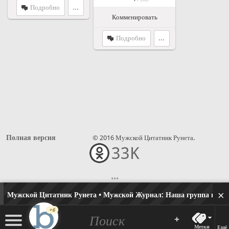
Подробно
...
Комменировать
Подробно
...
Полная версия
© 2016 Мужской Цитатник Рунета.
33K
•••
×
Мужской Цитатник Рунета • Мужской Журнал:
Наша группа в одн
+6
+
Метки
Ещё