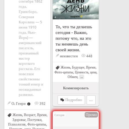
сентября 1862
года,
Гринсборо,
Северная
Каролина — 5
То, что ты делаешь
июня 1910
сегодня - Важно,
года, Нью-
Йорк) —
потому что, на это
американский
ты меняешь день
писатель,
своей жизни.
признанный
неизвестен
448
мастер
короткого
Жизнь
,
Будущее
,
Время
,
рассказа. Его
Фото-цитаты
,
Ценность, цена
,
новеллам
...
Обмен
,
свойственны
тонкий юмор и
Комменировать
неожиданные
развязки.
Подробно
...
О. Генри
392
Промо
Жизнь
,
Возраст
,
Время
,
Сегодня
Здоровье
,
Поступки
,
Психология
,
Фото-цитаты
,
Ценность, цена
,
Человек,