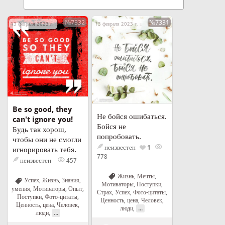
№7332
№7331
13 февраля 2023 г. в 17:55
13 февраля 2023 г. в 16:57
Be so good, they
Не бойся ошибаться.
can't ignore you!
Бойся не
Будь так хорош,
попробовать.
чтобы они не смогли
неизвестен
1
игнорировать тебя.
778
неизвестен
457
Жизнь
,
Мечты
,
Успех
,
Жизнь
,
Знания,
Мотиваторы
,
Поступки
,
умения
,
Мотиваторы
,
Опыт
,
Страх
,
Успех
,
Фото-цитаты
,
Поступки
,
Фото-цитаты
,
Ценность, цена
,
Человек,
Ценность, цена
,
Человек,
...
люди
,
...
люди
,