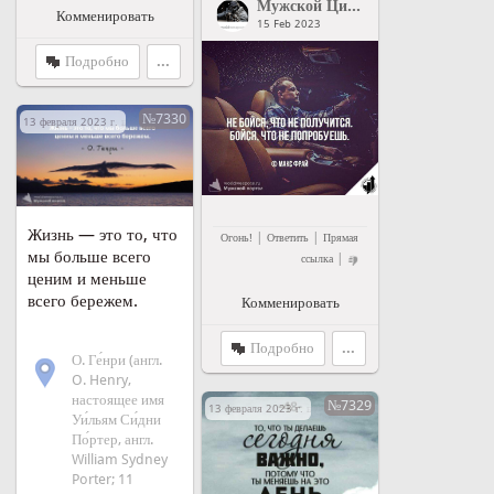
Мужской Цитатник Рунета
">
Му
Комменировать
15 Feb 2023
Подробно
...
№7330
13 февраля 2023 г. в 16:44
Жизнь — это то, что
|
|
Огонь!
Ответить
Прямая
мы больше всего
|
ссылка
ценим и меньше
всего бережем.
Комменировать
Подробно
...
О. Ге́нри (англ.
O. Henry,
настоящее имя
№7329
13 февраля 2023 г. в 16:28
Уи́льям Си́дни
По́ртер, англ.
William Sydney
Porter; 11