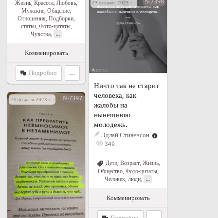
№7398
Жизнь
,
Красота
,
Любовь
,
23 февраля 2023 г. в 18:32
Мужские
,
Общение
,
Отношения
,
Подборки,
статьи
,
Фото-цитаты
,
...
Чувства
,
Комменировать
Подробно
...
Ничто так не старит
человека, как
№7397
23 февраля 2023 г. в 18:21
жалобы на
нынешнюю
молодежь.
Эдлай Стивенсон
349
Дети
,
Возраст
,
Жизнь
,
Общество
,
Фото-цитаты
,
...
Человек, люди
,
Комменировать
Подробно
...