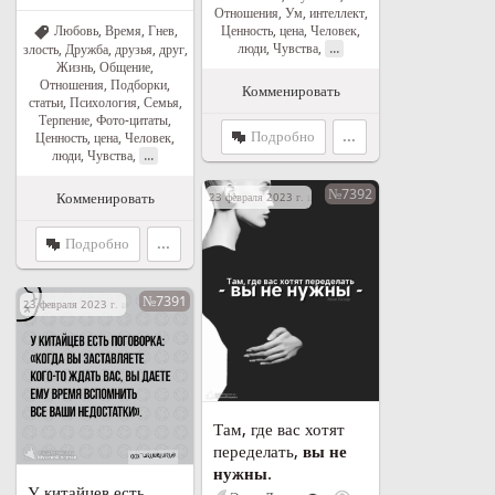
Отношения
,
Ум, интеллект
,
Ценность, цена
,
Человек,
Любовь
,
Время
,
Гнев,
...
люди
,
Чувства
,
злость
,
Дружба, друзья, друг
,
Жизнь
,
Общение
,
Отношения
,
Подборки,
Комменировать
статьи
,
Психология
,
Семья
,
Терпение
,
Фото-цитаты
,
Подробно
...
Ценность, цена
,
Человек,
...
люди
,
Чувства
,
№7392
Комменировать
23 февраля 2023 г. в 15:51
Подробно
...
№7391
23 февраля 2023 г. в 12:07
Там, где вас хотят
переделать,
вы не
нужны
.
У китайцев есть