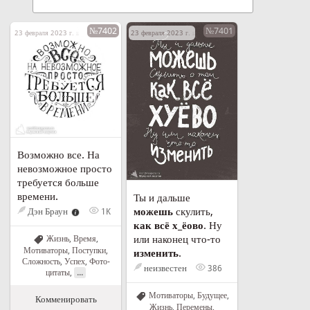
№7402
№7401
23 февраля 2023 г. в 20:48
23 февраля 2023 г. в 20:39
Возможно все. На
невозможное просто
требуется больше
времени.
Ты и дальше
можешь
скулить,
Дэн Браун
1K
как всё х_ёово
. Ну
или наконец что-то
Жизнь
,
Время
,
Мотиваторы
,
Поступки
,
изменить
.
Сложность
,
Успех
,
Фото-
неизвестен
386
...
цитаты
,
Мотиваторы
,
Будущее
,
Комменировать
Жизнь
,
Перемены,