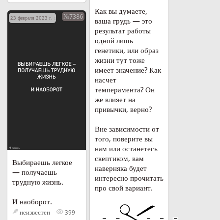
Как вы думаете,
№7386
23 февраля 2023 г. в 07:21
ваша грудь — это
результат работы
одной лишь
генетики, или образ
жизни тут тоже
имеет значение? Как
насчет
темперамента? Он
же влияет на
привычки, верно?
Вне зависимости от
того, поверите вы
нам или останетесь
скептиком, вам
Выбираешь легкое
наверняка будет
— получаешь
интересно прочитать
трудную жизнь.
про свой вариант.
И наоборот.
неизвестен
399