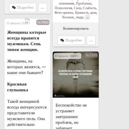
изменения
,
Проблемы
,
Подробно
...
Психология
,
Сила
,
Слабость
,
Фото-цитаты
,
Ценность, цена
,
...
Человек, люди
,
№7400
23 февраля 2023 г. в 20:24
Комменировать
Женщины которые
всегда нравятся
Подробно
...
мужчинам. Семь
типов женщин.
№7399
23 февраля 2023 г. в 19:33
Женщины, на
которых женятся, —
какие они бывают?
Красивая
глупышка
Такой женщиной
Беспокойство не
всегда интересуются
устраняет
представители
завтрашних
мужского пола. Она
проблем, но
действительно
забирает