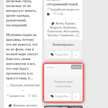
несколько глупа,
сегодняшний покой.
поскольку ее не
Буддийская мудрость
интересует ничего,
1.1K
кроме одежды,
развлечений,
Жизнь
,
Будущее
,
наслаждений.
Мудрость
,
Проблемы
,
Психология
,
Фото-цитаты
,
Мужчины падки на
...
Чувства
,
Спокойствие
,
красавиц, потому
что им кажется, что
Комменировать
на их фоне, они в
полной мере смогут
Подробно
...
блистать своим
интеллектом и все,
Промо
Сегодня
что они будут
произносить в ее
присутствии, б...
Комментарии
... Показать полностью
отключены
...
неизвестен
433
Подробно
...
Женщины, девушки
,