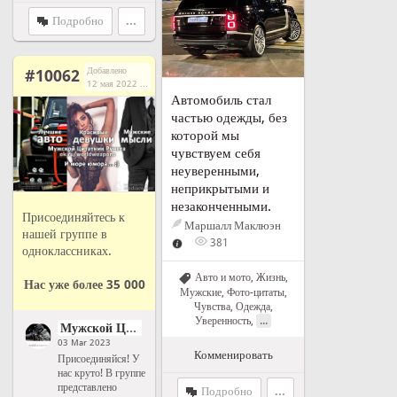
Подробно
...
Добавлено
#10062
12 мая 2022 г. в 14:03
Автомобиль стал
частью одежды, без
которой мы
чувствуем себя
неуверенными,
неприкрытыми и
незаконченными.
Присоединяйтесь к
Маршалл Маклюэн
нашей группе в
381
одноклассниках.
Авто и мото
,
Жизнь
,
Нас уже более 35 000
Мужские
,
Фото-цитаты
,
Чувства
,
Одежда
,
...
Уверенность
,
Мужской Цитатник Рунета
03 Mar 2023
Комменировать
Присоединяйся! У
нас круто! В группе
представлено
Подробно
...