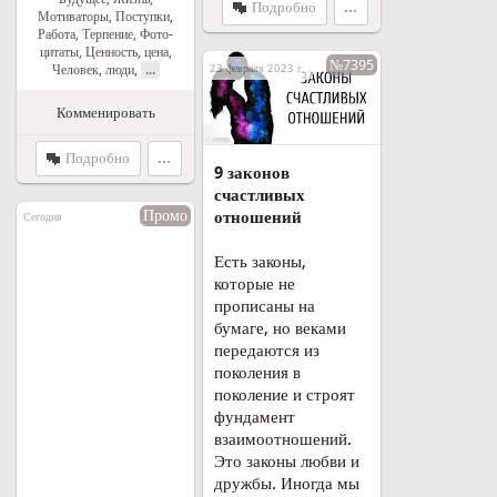
Подробно
...
Мотиваторы
,
Поступки
,
Работа
,
Терпение
,
Фото-
цитаты
,
Ценность, цена
,
№7395
...
23 февраля 2023 г. в 16:27
Человек, люди
,
Комменировать
Подробно
...
9 законов
счастливых
Промо
отношений
Сегодня
Есть законы,
которые не
прописаны на
бумаге, но веками
передаются из
поколения в
поколение и строят
фундамент
взаимоотношений.
Это законы любви и
дружбы. Иногда мы