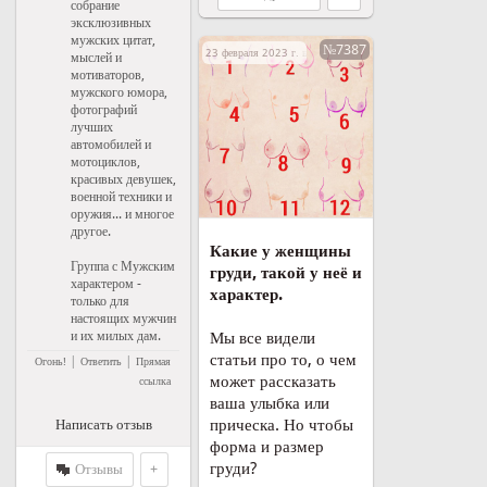
собрание
эксклюзивных
мужских цитат,
№7387
23 февраля 2023 г. в 07:38
мыслей и
мотиваторов,
мужского юмора,
фотографий
лучших
автомобилей и
мотоциклов,
красивых девушек,
военной техники и
оружия... и многое
другое.
Какие у женщины
Группа с Мужским
груди, такой у неё и
характером -
характер.
только для
настоящих мужчин
и их милых дам.
Мы все видели
статьи про то, о чем
|
|
Огонь!
Ответить
Прямая
может рассказать
ссылка
ваша улыбка или
прическа. Но чтобы
Написать отзыв
форма и размер
груди?
Отзывы
+