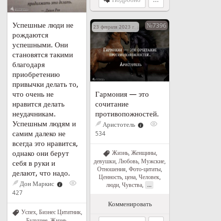
Успешные люди не
№7396
23 февраля 2023 г. в 18:12
рождаются
успешными. Они
становятся такими
благодаря
приобретению
привычки делать то,
Гармония — это
что очень не
сочитание
нравится делать
противопожностей.
неудачникам.
Успешным людям и
Аристотель
самим далеко не
534
всегда это нравится,
однако они берут
Жизнь
,
Женщины,
девушки
,
Любовь
,
Мужские
,
себя в руки и
Отношения
,
Фото-цитаты
,
делают, что надо.
Ценность, цена
,
Человек,
Дон Маркис
...
люди
,
Чувства
,
427
Комменировать
Успех
,
Бизнес Цитатник
,
Будущее
,
Жизнь
,