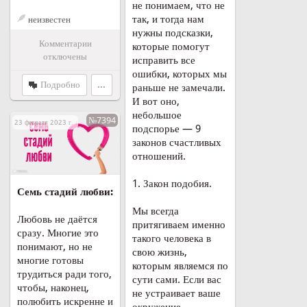
не понимаем, что не
так, и тогда нам
неизвестен
нужны подсказки,
Комментарии
которые помогут
отключены
исправить все
ошибки, которых мы
Подробно
...
раньше не замечали.
И вот оно,
небольшое
№7394
23 февраля 2023 г. в 16:08
подспорье — 9
законов счастливых
отношений.
1. Закон подобия.
Семь стадий любви:
Мы всегда
Любовь не даётся
притягиваем именно
сразу. Многие это
такого человека в
понимают, но не
свою жизнь,
многие готовы
которым являемся по
трудиться ради того,
сути сами. Если вас
чтобы, наконец,
не устраивает ваше
полюбить искренне и