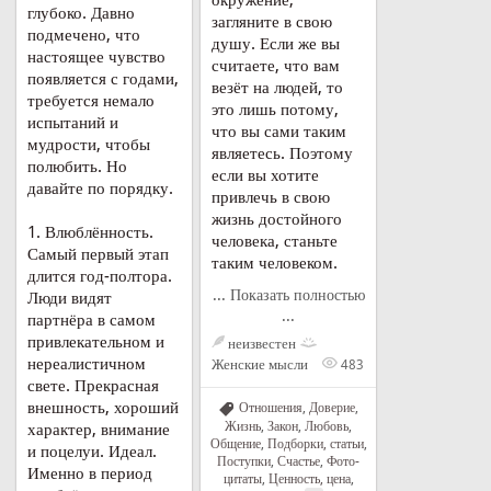
окружение,
глубоко. Давно
загляните в свою
подмечено, что
душу. Если же вы
настоящее чувство
считаете, что вам
появляется с годами,
везёт на людей, то
требуется немало
это лишь потому,
испытаний и
что вы сами таким
мудрости, чтобы
являетесь. Поэтому
полюбить. Но
если вы хотите
давайте по порядку.
привлечь в свою
жизнь достойного
1. Влюблённость.
человека, станьте
Самый первый этап
таким человеком.
длится год-полтора.
... Показать полностью
Люди видят
...
партнёра в самом
привлекательном и
неизвестен
нереалистичном
Женские мысли
483
свете. Прекрасная
внешность, хороший
Отношения
,
Доверие
,
Жизнь
,
Закон
,
Любовь
,
характер, внимание
Общение
,
Подборки, статьи
,
и поцелуи. Идеал.
Поступки
,
Счастье
,
Фото-
Именно в период
цитаты
,
Ценность, цена
,