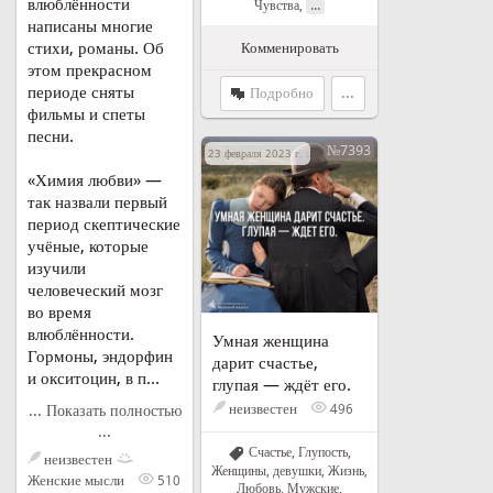
влюблённости
...
Чувства
,
написаны многие
стихи, романы. Об
Комменировать
этом прекрасном
периоде сняты
Подробно
...
фильмы и спеты
песни.
№7393
23 февраля 2023 г. в 16:00
«Химия любви» —
так назвали первый
период скептические
учёные, которые
изучили
человеческий мозг
во время
влюблённости.
Умная женщина
Гормоны, эндорфин
дарит счастье,
и окситоцин, в п...
глупая — ждёт его.
неизвестен
496
... Показать полностью
...
Счастье
,
Глупость
,
неизвестен
Женщины, девушки
,
Жизнь
,
Женские мысли
510
Любовь
,
Мужские
,