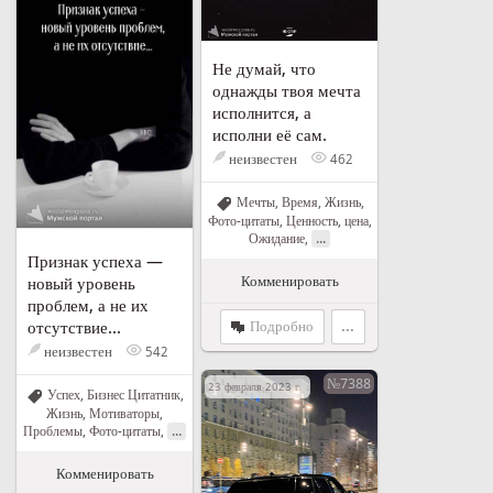
Не думай, что
однажды твоя мечта
исполнится, а
исполни её сам.
неизвестен
462
Мечты
,
Время
,
Жизнь
,
Фото-цитаты
,
Ценность, цена
,
...
Ожидание
,
Признак успеха —
Комменировать
новый уровень
проблем, а не их
Подробно
...
отсутствие...
неизвестен
542
№7388
23 февраля 2023 г. в 10:30
Успех
,
Бизнес Цитатник
,
Жизнь
,
Мотиваторы
,
...
Проблемы
,
Фото-цитаты
,
Комменировать