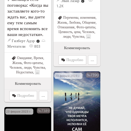
Эван Лазар
поговорка: «Когда вы
1.2K
заставляете кого-то
ждать вас, вы даете
Перемены, изменения
,
ему тем самым
Жизнь
,
Любовь
,
Общение
,
Отношения
,
Фото-цитаты
,
время вспомнить все
Ценность, цена
,
Человек,
ваши недостатки».
...
люди
,
Чувства
,
Гилберт Адэр
Мечтатели
803
Комменировать
Ожидание
,
Время
,
Подробно
...
Жизнь
,
Фото-цитаты
,
Человек, люди
,
Чувства
,
...
Недостатки
,
№7390
23 февраля 2023 г. в 12:00
Комменировать
Подробно
...
№7389
23 февраля 2023 г. в 11:50