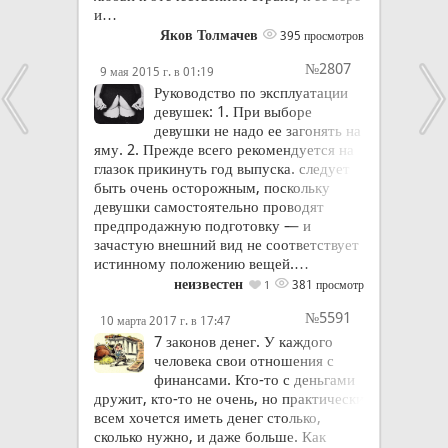
и…
Яков Толмачев
395 просмотров
№2807
9 мая 2015 г. в 01:19
Руководство по эксплуатации
девушек: 1. При выборе
девушки не надо ее загонять на
яму. 2. Прежде всего рекомендуется на
глазок прикинуть год выпуска. следует
быть очень осторожным, поскольку
девушки самостоятельно проводят
предпродажную подготовку — и
зачастую внешний вид не соответствует
истинному положению вещей.…
неизвестен
381 просмотр
1
№5591
10 марта 2017 г. в 17:47
7 законов денег. У каждого
человека свои отношения с
финансами. Кто-то с деньгами
дружит, кто-то не очень, но практически
всем хочется иметь денег столько,
сколько нужно, и даже больше. Как