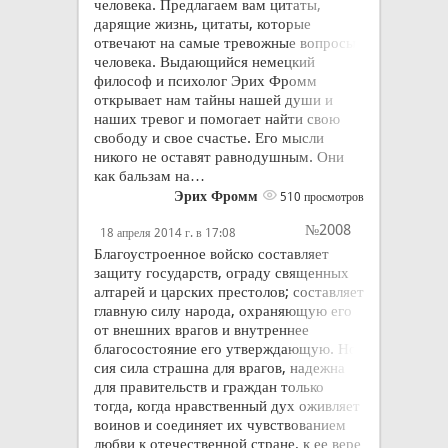
человека. Предлагаем вам цитаты,
дарящие жизнь, цитаты, которые
отвечают на самые тревожные вопросы
человека. Выдающийся немецкий
философ и психолог Эрих Фромм
открывает нам тайны нашей души и
наших тревог и помогает найти свою
свободу и свое счастье. Его мысли
никого не оставят равнодушным. Они
как бальзам на…
Эрих Фромм
510 просмотров
№2008
18 апреля 2014 г. в 17:08
Благоустроенное войско составляет
защиту государств, ограду священных
алтарей и царских престолов; составляет
главную силу народа, охраняющую его
от внешних врагов и внутреннее
благосостояние его утверждающую. Но
сия сила страшна для врагов, надежна
для правительств и граждан только
тогда, когда нравственный дух оживляет
воинов и соединяет их чувствованием
любви к отечественной стране, к ее вере