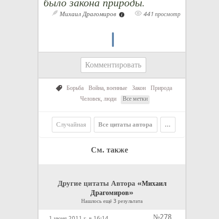
было закона природы.
Михаил Драгомиров
441 просмотр
Комментировать
Борьба
Война, военные
Закон
Природа
Человек, люди
Все метки
Случайная
Все цитаты автора
...
См. также
Другие цитаты Автора «
Михаил
»
Драгомиров
Нашлось ещё 3 результата
№278
1 июня 2011 г. в 16:14