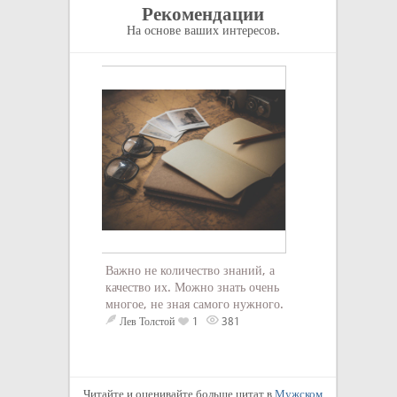
Рекомендации
На основе ваших интересов.
То, что вы може
Важно не количество знаний, а
спокойно, ...
качество их. Можно знать очень
Конфуций
М
многое, не зная самого нужного.
1538
Лев Толстой
1
381
Читайте и оценивайте больше цитат в
Мужском