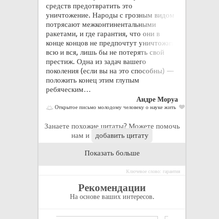
средств предотвратить это
уничтожение. Народы с грозным видом
потрясают межконтинентальными
ракетами, и где гарантия, что они в
конце концов не предпочтут уничтожить
всю и вся, лишь бы не потерять свой
престиж. Одна из задач вашего
поколения (если вы на это способны) —
положить конец этим глупым
ребяческим…
Андре Моруа
379 пр
Открытое письмо молодому человеку о науке жить
1
Занаете похожие цитаты? Можете помочь
нам и
добавить цитату
Показать больше
Ключевое слово: гарантия
Рекомендации
На основе ваших интересов.