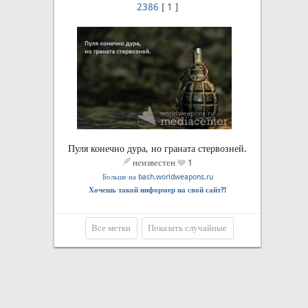
2386
[
1
]
Пуля конечно дура, но граната стервозней.
неизвестен
1
Больше на bash.worldweapons.ru
Хочешь такой информер на свой сайт?!
Все метки
Показать случайные