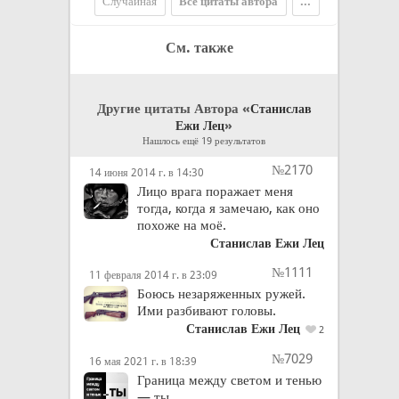
Случайная
Все цитаты автора
...
См. также
Другие цитаты Автора «
Станислав
»
Ежи Лец
Нашлось ещё 19 результатов
№2170
14 июня 2014 г. в 14:30
Лицо врага поражает меня
тогда, когда я замечаю, как оно
похоже на моё.
Станислав Ежи Лец
№1111
11 февраля 2014 г. в 23:09
Боюсь незаряженных ружей.
Ими разбивают головы.
Станислав Ежи Лец
2
№7029
16 мая 2021 г. в 18:39
Граница между светом и тенью
— ты.