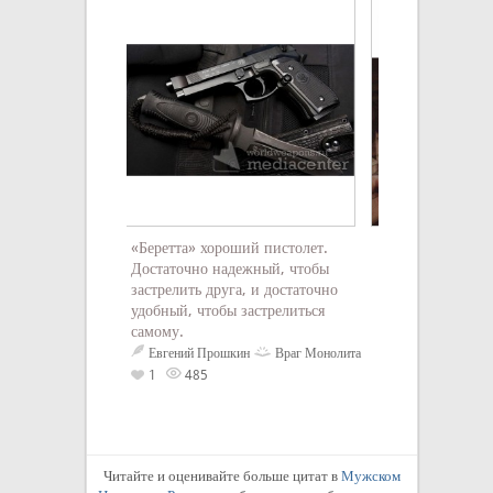
«Беретта» хороший пистолет.
Не броди по ста
Достаточно надежный, чтобы
как карман, не 
застрелить друга, и достаточно
прислушивайся к
удобный, чтобы застрелиться
Прошлое всегда 
самому.
Сколько там соб
Сколько чувств:
Евгений Прошкин
Враг Монолита
И зовущих за ме
1
485
Робкий поцелуй 
Любовь Павлов
Читайте и оценивайте больше цитат в
Мужском