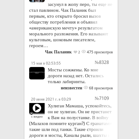
засунул в жопу перо, ты еще не
стал павлином. Чак Паланик был
первым, кто открыто бросил вызов
обществу потребления и объявил
«американскую мечту» результатом
морального разложения. Его называют
культовым, шоковым писателем,
героем…
Чак Паланик
475 просмотров
2
№8328
15 мая в 02:53:55
Мосты сожжены. Ко мне
дороги назад нет. Остались
только лабиринты.
неизвестен
68 просмотров
№7109
20 июня 2021 г. в 03:29
Хулиган Мамаша, успокойтесь,
он не хулиган. Он не пристанет
к Вам на полустанке. В войну
(Малахов помните курган?) С гранатами
такие шли под танки. Такие строили
дороги и мосты, Каналы рыли, шахты и