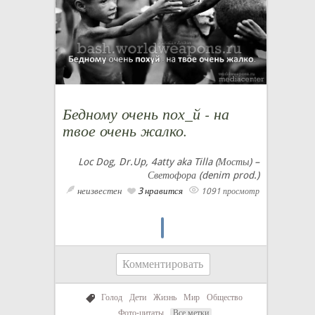
Бедному очень пох_й - на
твое очень жалко.
Loc Dog, Dr.Up, 4atty aka Tilla (Мосты) –
Светофора (denim prod.)
неизвестен
3 нравится
1091 просмотр
Комментировать
Голод
Дети
Жизнь
Мир
Общество
Фото-цитаты
Все метки