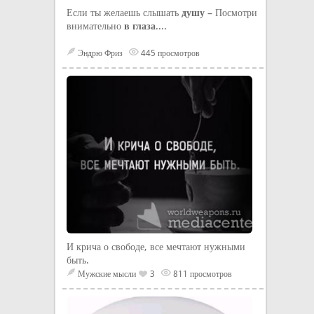
Если ты желаешь слышать
душу
– Посмотри
внимательно
в глаза
....
Эндрю Фриз
445 просмотров
И крича о свободе, все мечтают нужными
быть.
Мужские мысли
3
811 просмотров