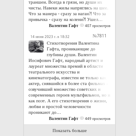
траншеи. Всегда в грязи, но души их
чисты. Навеки жилы напряглись на шее.
Что за манера - сразу за наган?! Что за
привычка - сразу на колени?! Ушел…
Валентин Гафт
407 просмотров
№7811
14 июня 2023 г. в 18:32
Стихотворения Валентина
Гафта, проникающие до
глубины души. Валентин
Иосифович Гафт, народный артист и
лауреат множества премий в области
театрального искусства и
кинематографа, известен не только как
актер, снявшийся в более ста фильмах и
озвучивший множество советских и
современных героев мультфильмов, но и
как поэт. А его стихотворения о жизни,
любви и простой человечности
проникают до…
Валентин Гафт
449 просмотров
Показать больше