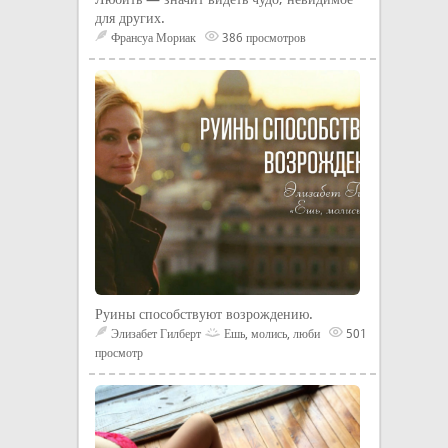
для других.
Франсуа Мориак
386 просмотров
Руины способствуют возрождению.
Элизабет Гилберт
Ешь, молись, люби
501
просмотр