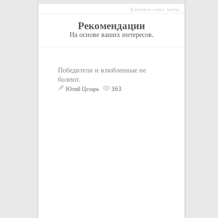
Ключевое слово: мосты
Рекомендации
На основе ваших интересов.
Победители и влюбленные не
НЕ ТЕРПИ! По б
болеют.
все эти выяснен
ЛЮБЫЕ, уговоры
Юлий Цезарь
363
меры, трения и 
означают лишь о
тобой не место. 
самоуговоры, о т
можно исправить
«притереться» –
часто камрады 
«вообще-то она 
нервная, часто 
устраивает, но э
такая была или н
Кого оправдывае
Нет, себя и сво