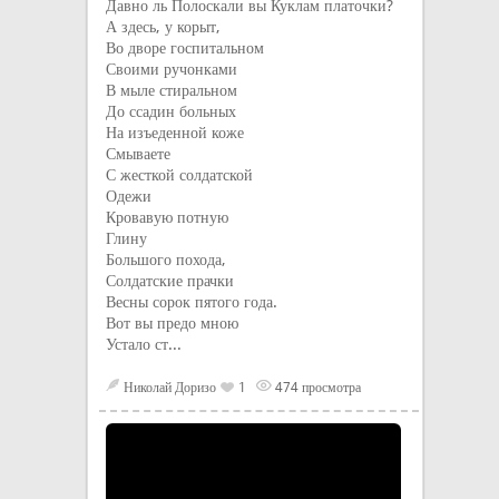
Давно ль Полоскали вы Куклам платочки?
А здесь, у корыт,
Во дворе госпитальном
Своими ручонками
В мыле стиральном
До ссадин больных
На изъеденной коже
Смываете
С жесткой солдатской
Одежи
Кровавую потную
Глину
Большого похода,
Солдатские прачки
Весны сорок пятого года.
Вот вы предо мною
Устало ст...
Николай Доризо
1
474 просмотра