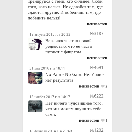
Тренируйся с теми, кто сильнее. Люби
того, кого нельзя. Не сдавайся там, где
сдаются другие. И победишь там, где
победить нельзя!
неизвестен
№3187
19 августа 2015 г. в 20:33
Вежливость стала такой
редкостью, что её часто
путают с флиртом.
неизвестен
№4691
31 мая 2016 г. в 18:11
No Pain - No Gain. Нет боли -
нет результата.
неизвестен
2
№6222
13 ноября 2017 г. в 14:17
Нет ничего чудовищнее того,
что мы можем внушить себе
сами.
неизвестен
1
№1202
18 февраля 2014 г. в 21:49