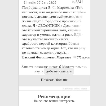
№3841
21 ноября 2015 г. в 23:25
Подборка цитат В. Ф. Маргелова «Тот,
кто носит, или когда-либо носил голубые
погоны с десантными эмблемами, всю
жизнь будет с гордостью произносить
слова: Я - ДЕСАНТНИК!» Десантник -
это концентрированная воля, сильный
характер и умение идти на риск. ВДВ -
это мужество высшего класса,
храбрость первой категории, боевая
готовность номер один. Тот, кто ни разу
не покидал самолет, откуда…
Василий Филиппович Маргелов
672 просмотра
Занаете похожие цитаты? Можете помочь
нам и
добавить цитату
Показать больше
Ключевое слово: боевая
Рекомендации
На основе ваших интересов.