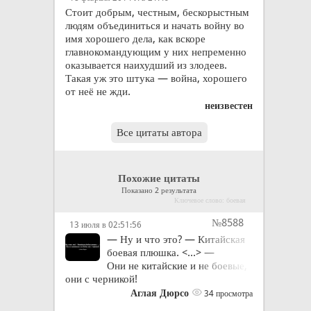
Стоит добрым, честным, бескорыстным
людям объединиться и начать войну во
имя хорошего дела, как вскоре
главнокомандующим у них непременно
оказывается наихудший из злодеев.
Такая уж это штука — война, хорошего
от неё не жди.
неизвестен
Все цитаты автора
Похожие цитаты
Показано 2 результата
Ключевое слово: боевая
№8588
13 июля в 02:51:56
— Ну и что это? — Китайская
боевая плюшка. <...> —
Они не китайские и не боевые,
они с черникой!
Аглая Дюрсо
34 просмотра