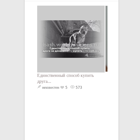
Единственный способ купить
Неоконченная раб
друга...
никому не нужн
неизвестен
5
573
неизвестен
Н
440