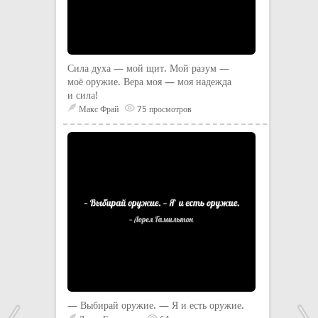
Сила духа — мой щит. Мой разум —
моё оружие. Вера моя — моя надежда
и сила!
Макс Фрай
75 просмотров
— Выбирай оружие. — Я и есть оружие.