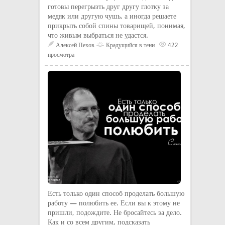
готовы перегрызть друг другу глотку за
медяк или другую чушь, а иногда решаете
прикрыть собой спины товарищей, понимая,
что живым выбраться не удастся.
Алексей Пехов
Крадущийся в тени
422
просмотра
Есть только один способ проделать большую
работу — полюбить ее. Если вы к этому не
пришли, подождите. Не бросайтесь за дело.
Как и со всем другим, подсказать