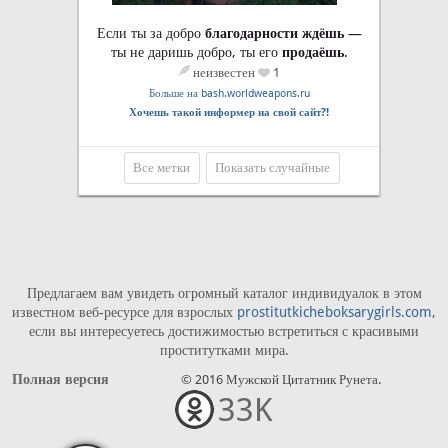
Если ты за добро
благодарности ждёшь
—
ты не даришь добро, ты его
продаёшь
.
неизвестен
1
Больше на bash.worldweapons.ru
Хочешь такой информер на свой сайт?!
Все метки
Показать случайные
Предлагаем вам увидеть огромный каталог индивидуалок в этом
известном веб-ресурсе для взрослых
prostitutkicheboksarygirls.com
,
если вы интересуетесь достижимостью встретиться с красивыми
проститутками мира.
Полная версия
© 2016 Мужской Цитатник Рунета.
33K