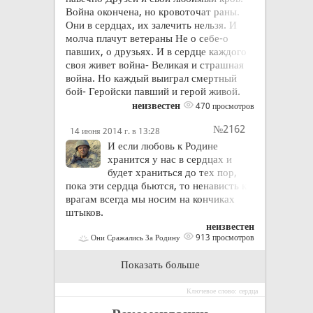
Война окончена, но кровоточат раны.
Они в сердцах, их залечить нельзя. И
молча плачут ветераны Не о себе-о
павших, о друзьях. И в сердце каждого
своя живет война- Великая и страшная
война. Но каждый выиграл смертный
бой- Геройски павший и герой живой.
неизвестен
470 просмотров
№2162
14 июня 2014 г. в 13:28
И если любовь к Родине
хранится у нас в сердцах и
будет храниться до тех пор,
пока эти сердца бьются, то ненависть к
врагам всегда мы носим на кончиках
штыков.
неизвестен
913 просмотров
Они Сражались За Родину
Показать больше
Ключевое слово: сердца