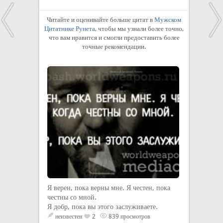
Читайте и оценивайте больше цитат в
Мужском
Цитатнике Рунета
, чтобы мы узнали более точно,
что вам нравится и смогли предоставить более
точные рекомендации.
Я верен, пока верны мне. Я честен, пока
честны со мной.
Я добр, пока вы этого заслуживаете.
неизвестен
2
839 просмотров