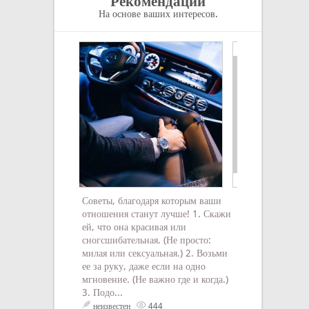
Рекомендации
На основе ваших интересов.
Советы, благодаря которым ваши
12 самых просты
отношения станут лучше! 1. Скажи
«выше среднего»
ей, что она красивая или
определяю как «
сногсшибательная. (Не просто:
таким же, как вс
милая или сексуальная.) 2. Возьми
поскольку это оз
ее за руку, даже если на одно
человек рацион
мгновение. (Не важно где и когда.)
изо всех сил ста
3. Подо...
счастливым и при
неизвестен
444
неизвестен
1