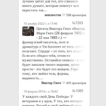
лучших цитат для тех, кто слишком
много думает, которые помогут вам
перестать так…
неизвестен
598 просмотров
№7203
10 декабря 2022 г. в 17:46
Цитаты Виктора Гюго «Виктор
Мари Гюго (26 февраля 1802 г.
- 22 мая 1885 г.) —
французский писатель, поэт и
драматург.» Ум богатеет от того, что он
получает. Сердце – от того, что отдает.
Если кто обидел тебя, отомсти
мужественно. Оставайся спокоен - и это
будет началом твоего мщения, затем
прости - это будет его концом. Горе
тому, кто любил тела, формы,
видимость.…
Виктор Гюго
435 просмотров
№1089
10 февраля 2014 г. в 18:42
У каждого свой День Победы- У
ветеранов и у вдов, У тех, кто потерял
навечно Друзей и свой любимый кров.