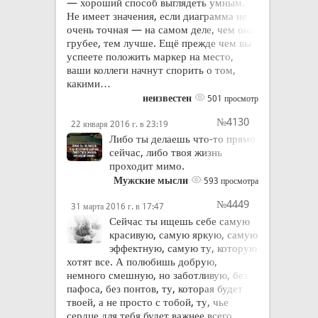
— хороший способ выглядеть умным.
Не имеет значения, если диаграмма не
очень точная — на самом деле, чем она
грубее, тем лучше. Ещё прежде чем вы
успеете положить маркер на место,
ваши коллеги начнут спорить о том,
какими…
неизвестен
501 просмотр
№4130
22 января 2016 г. в 23:19
Либо ты делаешь что-то прямо
сейчас, либо твоя жизнь
проходит мимо.
Мужские мысли
593 просмотра
№4449
31 марта 2016 г. в 17:47
Сейчас ты ищешь себе самую
красивую, самую яркую, самую
эффектную, самую ту, которую
хотят все. А полюбишь добрую,
немного смешную, но заботливую, без
пафоса, без понтов, ту, которая будет
твоей, а не просто с тобой, ту, чье
сердце для тебя будет важнее всего