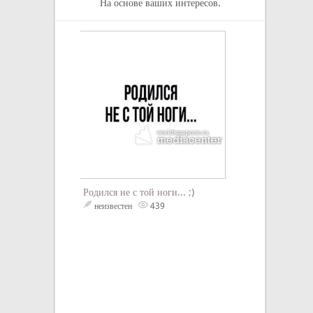
На основе ваших интересов.
Если 50 миллио
глупость, это п
глупость.
Анатоль Франс
Родился не с той ноги... ;)
неизвестен
439