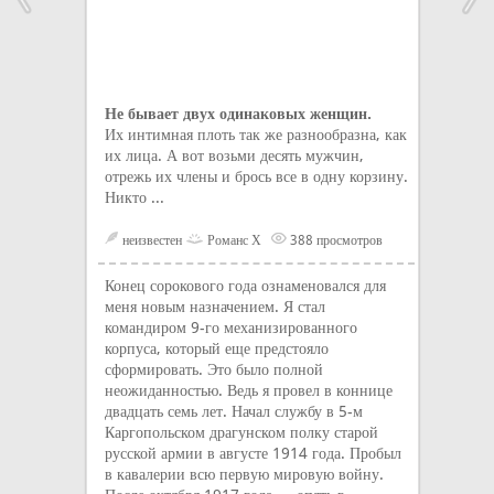
Не бывает двух одинаковых женщин.
Их интимная плоть так же разнообразна, как
их лица. А вот возьми десять мужчин,
отрежь их члены и брось все в одну корзину.
Никто ...
неизвестен
Романс Х
388 просмотров
Конец сорокового года ознаменовался для
меня новым назначением. Я стал
командиром 9-го механизированного
корпуса, который еще предстояло
сформировать. Это было полной
неожиданностью. Ведь я провел в коннице
двадцать семь лет. Начал службу в 5-м
Каргопольском драгунском полку старой
русской армии в августе 1914 года. Пробыл
в кавалерии всю первую мировую войну.