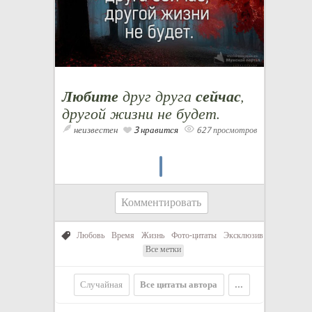
Любите
друг друга
сейчас
,
другой жизни не будет.
неизвестен
3 нравится
627 просмотров
Комментировать
Любовь
Время
Жизнь
Фото-цитаты
Эксклюзив
Все метки
Случайная
Все цитаты автора
...