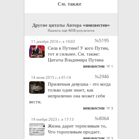
См. также
Другие цитаты Автора «
»
неизвестен
Нашлось ещё 4038 результатов
№5195
11 декабря 2016 г. в 10:03
Сила в Путине! У кого Путин,
тот и сильнее. См. также:
Цитаты Владимира Путина
неизвестен
1
№2946
14 июня 2015 г. в 01:14
Приличная девушка - это когда
только один знает, как
неприлично она может себя
вести.
неизвестен
3
№8064
19 ноября 2023 г. в 17:13
Жизнь дарит терпеливым то,
Что торопливым продает.
неизвестен
3