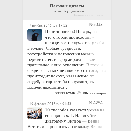
Похожие цитаты
Показано 5 результатов
Ключевое слово: сейчас
№5033
7 ноября 2016 г. в 17:32
Просто поверь! Поверь, всё,
что с тобой происходит -
прежде всего случается у тебя
в голове. Любые трудности,
расстройства и потрясения можно
пережить, если сформировать свое
правильное к ним отношение. В этом и
секрет счастья - независимо от того, что
происходит вокруг, независимо от
людей, которые тебя окружают, ты
должен находиться…
неизвестен
396 просмотров
№4254
19 февраля 2016 г. в 01:53
10 способов казаться умнее на
совещаниях. 1. Нарисуйте
диаграмму Эйлера — Венна.
Встать и нарисовать диаграмму Венна