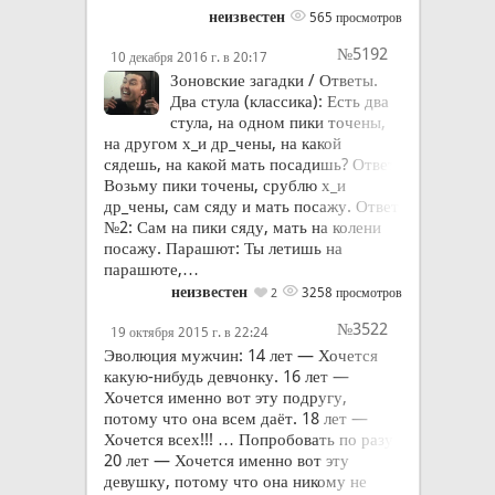
неизвестен
565 просмотров
№5192
10 декабря 2016 г. в 20:17
Зоновские загадки / Ответы.
Два стула (классика): Есть два
стула, на одном пики точены,
на другом х_и др_чены, на какой
сядешь, на какой мать посадишь? Ответ:
Возьму пики точены, срублю х_и
др_чены, сам сяду и мать посажу. Ответ
№2: Сам на пики сяду, мать на колени
посажу. Парашют: Ты летишь на
парашюте,…
неизвестен
3258 просмотров
2
№3522
19 октября 2015 г. в 22:24
Эволюция мужчин: 14 лет — Хочется
какую-нибудь девчонку. 16 лет —
Хочется именно вот эту подругу,
потому что она всем даёт. 18 лет —
Хочется всех!!! … Попробовать по разу.
20 лет — Хочется именно вот эту
девушку, потому что она никому не