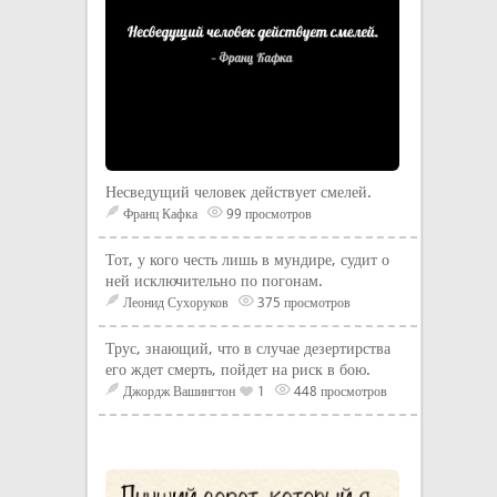
Несведущий человек действует смелей.
Франц Кафка
99 просмотров
Тот, у кого честь лишь в мундире, судит о
ней исключительно по погонам.
Леонид Сухоруков
375 просмотров
Трус, знающий, что в случае дезертирства
его ждет смерть, пойдет на риск в бою.
Джордж Вашингтон
1
448 просмотров