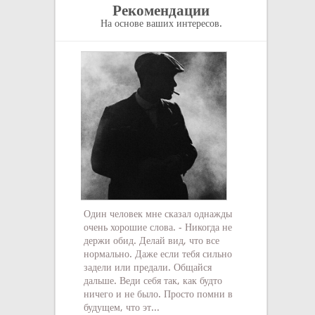
Рекомендации
На основе ваших интересов.
Самый несправе
предпочел бы с
войне.
Цицерон Марк Т
Один человек мне сказал однажды
очень хорошие слова. - Никогда не
держи обид. Делай вид, что все
нормально. Даже если тебя сильно
задели или предали. Общайся
дальше. Веди себя так, как будто
ничего и не было. Просто помни в
будущем, что эт...