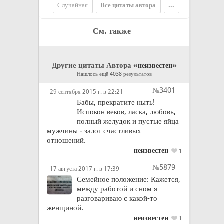
Случайная
Все цитаты автора
...
См. также
Другие цитаты Автора «
»
неизвестен
Нашлось ещё 4038 результатов
№3401
29 сентября 2015 г. в 22:21
Бабы, прекратите ныть!
Испокон веков, ласка, любовь,
полный желудок и пустые яйца
мужчины - залог счастливых
отношений.
неизвестен
1
№5879
17 августа 2017 г. в 17:39
Семейное положение: Кажется,
между работой и сном я
разговариваю с какой-то
женщиной.
неизвестен
1