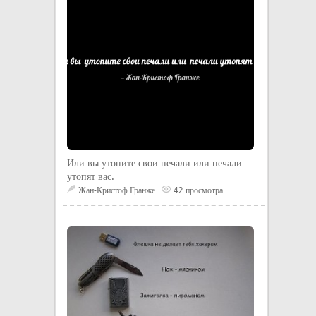
Или вы утопите свои печали или печали
утопят вас.
Жан-Кристоф Гранже
42 просмотра