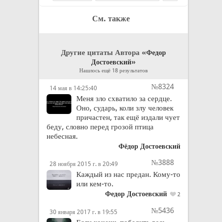
См. также
Другие цитаты Автора «
Федор
»
Достоевский
Нашлось ещё 18 результатов
№8324
14 мая в 14:25:40
Меня зло схватило за сердце.
Оно, сударь, коли злу человек
причастен, так ещё издали чует
беду, словно перед грозой птица
небесная.
Фёдор Достоевский
№3888
28 ноября 2015 г. в 20:49
Каждый из нас предан. Кому-то
или кем-то.
Федор Достоевский
2
№5436
30 января 2017 г. в 19:55