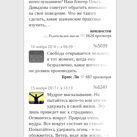
непослушанием? Наш блогер Ольга
Давыдова советует обратить внимание
на своё поведение. Что же такого
сделать, какие шаманские практики
изучить,…
неизвестен
3624 просмотра
Родительские мысли
№5039
10 ноября 2016 г. в 06:39
Свобода открывается человеку
в тот момент, когда ему
безразлично, какое впечатление
он должен производить.
Брюс Ли
687 просмотров
№6241
15 ноября 2017 г. в 13:13
Мудрое высказывание. Не
пытайтесь кого-то или что-то
удержать в своей жизни. Это
лишь приведет вас к страданию.
Оглянитесь вокруг. Природа очень
мудра. Все вокруг состоит из стихий.
Попытайтесь удержать огонь - и вы
обожжетесь. Ветер, воду или землю, - и