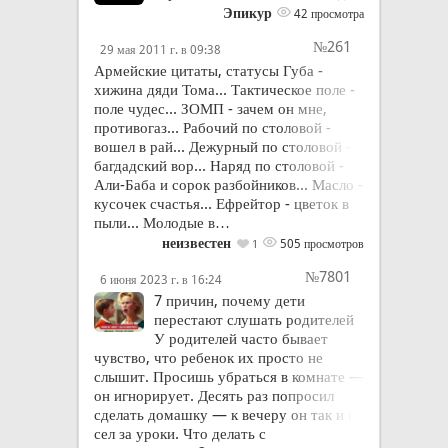
Эпикур
42 просмотра
№261
29 мая 2011 г. в 09:38
Армейские цитаты, статусы Губа -
хижина дяди Тома... Тактическое поле -
поле чудес... ЗОМП - зачем он мне,
противогаз... Рабочий по столовой -
вошел в рай... Дежурный по столовой -
багдадский вор... Наряд по столовой -
Али-Баба и сорок разбойников... Масло -
кусочек счастья... Ефрейтор - цветок в
пыли... Молодые в…
неизвестен
505 просмотров
1
№7801
6 июня 2023 г. в 16:24
7 причин, почему дети
перестают слушать родителей
У родителей часто бывает
чувство, что ребенок их просто не
слышит. Просишь убраться в комнате —
он игнорирует. Десять раз попросил
сделать домашку — к вечеру он так и не
сел за уроки. Что делать с