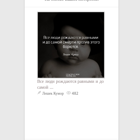
Я ненавижу этот
куда я отправлюс
кроме войны. Мн
видеть горы тру
ненавижу оружи
болеть голова, к
как мне тыкали 
затылок. Я нена
Особенно тех, к
свой мозг и туп
Все люди рождаются равными и до
приказам. От ни
самой ...
от разлагающихс
переполняет печ
Лешек Кумор
482
своего ребёнка в
он заводит ново
словами: «Я выр
солдата». Скажи
ненавижу людей.
Ёрмунганд