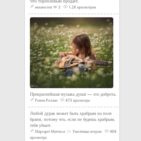
Что торопливым продает.
неизвестен
3
1.2K просмотров
Прекраснейшая музыка души — это доброта.
Ромен Роллан
473 просмотра
Любой дурак может быть храбрым на поле
брани, потому что, если не будешь храбрым,
тебя убьют.
Маргарет Митчелл
Унесённые ветром
404
просмотра