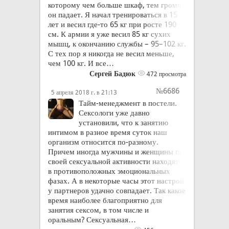
которому чем больше шкаф, тем громче
он падает. Я начал тренироваться в 15
лет и весил где-то 65 кг при росте 190
см. К армии я уже весил 85 кг сухих
мышц, к окончанию службы – 95–102 кг.
С тех пор я никогда не весил меньше,
чем 100 кг. И все…
Сергей Бадюк
472 просмотра
№6686
5 апреля 2018 г. в 21:13
Тайм-менеджмент в постели.
Сексологи уже давно
установили, что к занятию
интимом в разное время суток наш
организм относится по-разному.
Причем иногда мужчины и женщины по
своей сексуальной активности находятся
в противоположных эмоциональных
фазах. А в некоторые часы этот настрой
у партнеров удачно совпадает. Так какое
время наиболее благоприятно для
занятия сексом, в том числе и
оральным? Сексуальная…