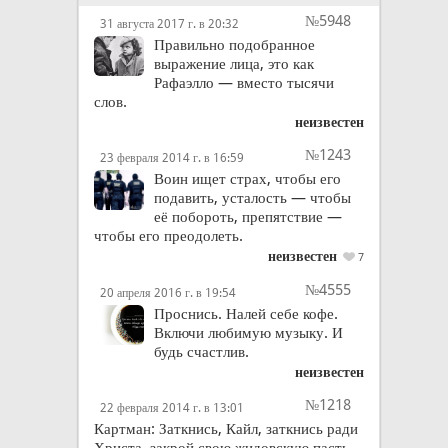
№5948
31 августа 2017 г. в 20:32
Правильно подобранное
выражение лица, это как
Рафаэлло — вместо тысячи
слов.
неизвестен
№1243
23 февраля 2014 г. в 16:59
Воин ищет страх, чтобы его
подавить, усталость — чтобы
её побороть, препятствие —
чтобы его преодолеть.
неизвестен
7
№4555
20 апреля 2016 г. в 19:54
Проснись. Налей себе кофе.
Включи любимую музыку. И
будь счастлив.
неизвестен
№1218
22 февраля 2014 г. в 13:01
Картман: Заткнись, Кайл, заткнись ради