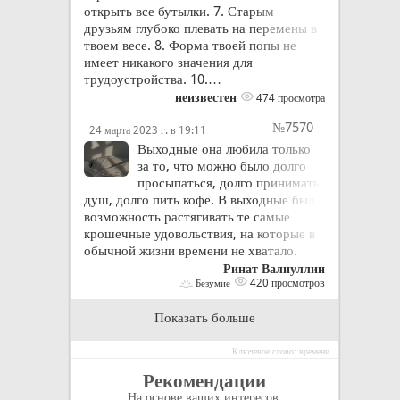
открыть все бутылки. 7. Старым
друзьям глубоко плевать на перемены в
твоем весе. 8. Форма твоей попы не
имеет никакого значения для
трудоустройства. 10.…
неизвестен
474 просмотра
№7570
24 марта 2023 г. в 19:11
Выходные она любила только
за то, что можно было долго
просыпаться, долго принимать
душ, долго пить кофе. В выходные была
возможность растягивать те самые
крошечные удовольствия, на которые в
обычной жизни времени не хватало.
Ринат Валиуллин
420 просмотров
Безумие
Показать больше
Ключевое слово: времени
Рекомендации
На основе ваших интересов.