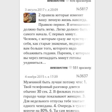
неизвестен
456 просмотров
№5817
3 августа 2017 г. в 20:09
2 правила которые изменят
вашу личную жизнь навсегда.
Правило первое. В отношениях
должно быть легко. Легко должно быть с
самого начала. С первых минут.
Человек, с которым сразу же чувствуете
себя, как старые знакомые, подходит
вам больше того, которого надо
обхаживать годами. Паренек, с которым
вы через пятнадцать минут готовы
уединиться…
неизвестен
551 просмотр
№3637
4 ноября 2015 г. в 17:39
Мужчиной быть лучше потому что: 1.
Твой телефонный разговор длится
обычно 30 сек. 2. В фильмах голыми
гораздо чаще показывают женщин. 3.
Для недельного отпуска тебе хватает
одного чемодана. 4. Очередь в туалет
короче на 80%. 6. Ты сам можешь