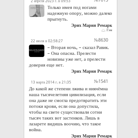
№7613
2 апреля 2023 г. в 09:53
Только имея под ногами
надежную опору, можно далеко
прыгнуть.
Эрих Мария Ремарк
Гэм
№8630
22 июля в 02:58:27
– Вторая ночь, – сказал Равик.
– Она опасна. Прелести
новизны уже нет, а прелести
доверия еще нет.
Эрих Мария Ремарк
№1541
13 марта 2014 г. в 21:35
До какой же степени лжива и никчёмна
наша тысячелетняя цивилизация, если
она даже не смогла предотвратить эти
потоки крови, если она допустила,
чтобы на свете существовали сотни
тысяч таких вот застенков. Лишь в
лазарете видишь воочию, что такое
война.
Эрих Мария Ремарк