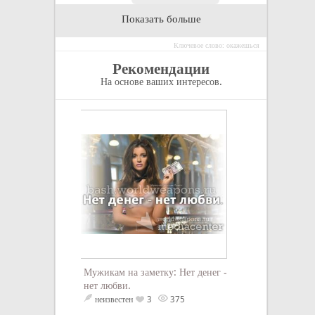
Показать больше
Ключевое слово: окажешься
Рекомендации
На основе ваших интересов.
Пока люди, под
будут всем дикто
а что нет, — вой
вечно.
неизвестен
З
Энтерпрайз
33
Мужикам на заметку: Нет денег -
нет любви.
неизвестен
3
375