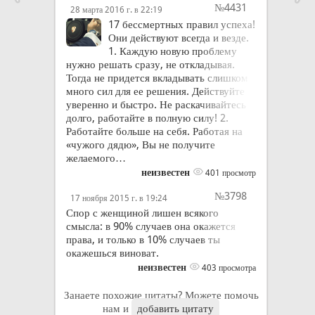
№4431
28 марта 2016 г. в 22:19
17 бессмертных правил успеха!
Они действуют всегда и везде.
1. Каждую новую проблему
нужно решать сразу, не откладывая.
Тогда не придется вкладывать слишком
много сил для ее решения. Действуйте
уверенно и быстро. Не раскачивайтесь
долго, работайте в полную силу! 2.
Работайте больше на себя. Работая на
«чужого дядю», Вы не получите
желаемого…
неизвестен
401 просмотр
№3798
17 ноября 2015 г. в 19:24
Спор с женщиной лишен всякого
смысла: в 90% случаев она окажется
права, и только в 10% случаев ты
окажешься виноват.
неизвестен
403 просмотра
Занаете похожие цитаты? Можете помочь
нам и
добавить цитату