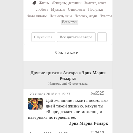
Жизнь
Женщины, девушки
Заметка, совет
Любовь
Мужские
Отношения
Поступки
Фото-цитаты
Ценность, цена
Человек, люди
Чувства
Все метки
Случайная
Все цитаты автора
...
См. также
Другие цитаты Автора «
Эрих Мария
»
Ремарк
Нашлось ещё 43 результата
№6525
23 января 2018 г. в 19:27
Дай женщине пожить несколько
дней такой жизнью, какую ты
ей предложить не можешь, и
наверняка потеряешь её.
Эрих Мария Ремарк