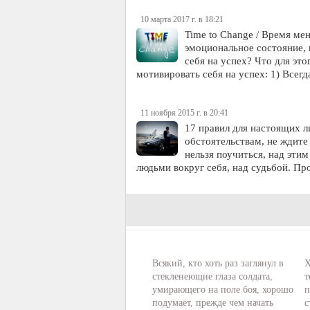
10 марта 2017 г. в 18:21
Time to Change / Время ме
эмоциональное состояние, 
себя на успех? Что для эт
мотивировать себя на успех: 1) Всег
11 ноября 2015 г. в 20:41
17 правил для настоящих ли
обстоятельствам, не ждите 
нельзя поучиться, над эти
людьми вокруг себя, над судьбой. П
Всякий, кто хоть раз заглянул в
Х
стекленеющие глаза солдата,
т
умирающего на поле боя, хорошо
п
подумает, прежде чем начать
с