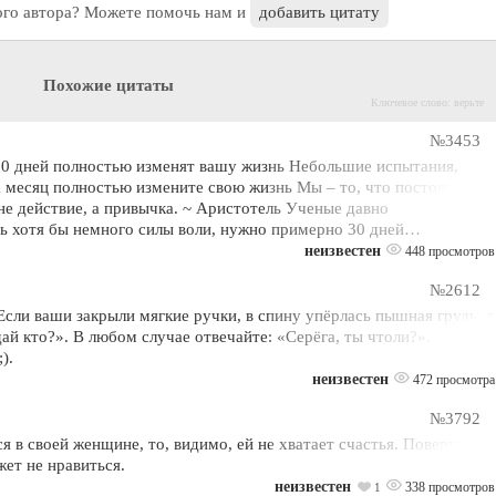
ого автора? Можете помочь нам и
добавить цитату
Похожие цитаты
Ключевое слово: верьте
№3453
 30 дней полностью изменят вашу жизнь Небольшие испытания,
а месяц полностью измените свою жизнь Мы – то, что постоянно
не действие, а привычка. ~ Аристотель Ученые давно
сть хотя бы немного силы воли, нужно примерно 30 дней…
неизвестен
448 просмотров
№2612
сли ваши закрыли мягкие ручки, в спину упёрлась пышная грудь, а
ай кто?». В любом случае отвечайте: «Серёга, ты чтоли?».
).
неизвестен
472 просмотра
№3792
я в своей женщине, то, видимо, ей не хватает счастья. Поверьте,
ет не нравиться.
неизвестен
338 просмотров
1