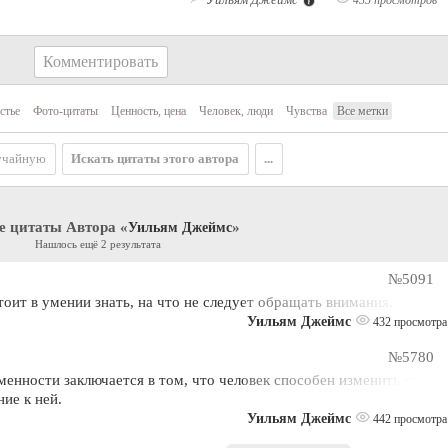
435 просмотров
Комментировать
стье
Фото-цитаты
Ценность, цена
Человек, люди
Чувства
Все метки
учайную
Искать цитаты этого автора
...
е цитаты Автора «
»
Уильям Джеймс
Нашлось ещё 2 результата
№5091
оит в умении знать, на что не следует обращать внимания.
Уильям Джеймс
432 просмотра
№5780
енности заключается в том, что человек способен изменить свою
ие к ней.
Уильям Джеймс
442 просмотра