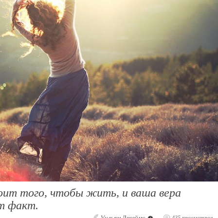
оит того, чтобы жить, и ваша вера
т факт.
Уильям Джеймс