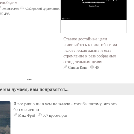
епобедим.
неизвестен
Сибирский цирюльник
496
Ставьте достойные цели
и двигайтесь к ним, ибо сама
человеческая жизнь и есть
стремление к разнообразным
созидательным целям.
Стивен Кинг
40
---
е мы думаем, вам понравятся...
Я все равно ни о чем не жалею - хотя бы потому, что это
бессмысленно.
Макс Фрай
507 просмотров