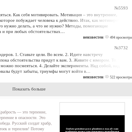
№5593
няться. Как себя мотивировать. Мотивация – это внутреннее,
которое побуждает человека к действию. Итак, как мотивировать
ого нужно делать, а что не нужно? Методы, помогающие
да и при любых обстоятельствах…
неизвестен
494 просмотра
№3732
деров. 1. Ставьте цели. Во всем. 2. Идите навстречу
пока обстоятельства придут к вам. 3. Живите с юмором. То, у чего
м можно посмеяться. 4. Делайте эксперименты. Над собой, над
ровалы будут забыты, триумфы могут войти в…
неизвестен
522 просмотра
Показать больше
рабрость — это терпение,
ерпение в опасности. Это
обеда. Русский солдат храбр,
тоек и терпелив! Потому