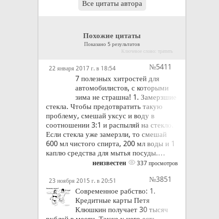
Все цитаты автора
Похожие цитаты
Показано 5 результатов
Ключевое слово: тратить
№5411
22 января 2017 г. в 18:54
7 полезных хитростей для
автомобилистов, с которыми
зима не страшна! 1. Замерзшие
стекла. Чтобы предотвратить такую
проблему, смешай уксус и воду в
соотношении 3:1 и распыляй на стекло.
Если стекла уже замерзли, то смешай
600 мл чистого спирта, 200 мл воды и 1
каплю средства для мытья посуды.…
неизвестен
337 просмотров
№3851
23 ноября 2015 г. в 20:51
Современное рабство: 1.
Кредитные карты Петя
Клюшкин получает 30 тысяч
рублей в месяц. Также у него есть