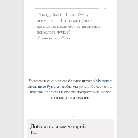
- Ты где был? - На приёме у
Если вас незасл
психолога. - Но ты же просто
вернитесь и зас
катался на машине. - А ты знаешь
неизвестен
6
психолога лучше?
неизвестен
976
Читайте и оценивайте больше цитат в
Мужском
Цитатнике Рунета
, чтобы мы узнали более точно,
что вам нравится и смогли предоставить более
точные рекомендации.
Добавить комментарий
Имя: