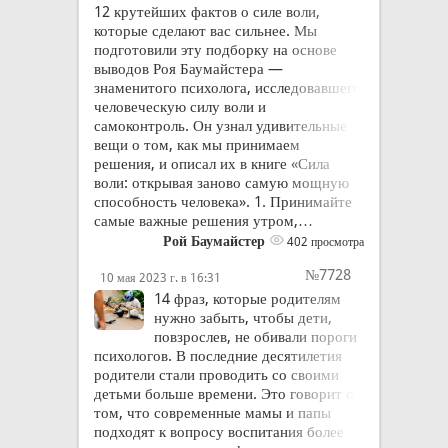
12 крутейших фактов о силе воли,
которые сделают вас сильнее. Мы
подготовили эту подборку на основе
выводов Роя Баумайстера —
знаменитого психолога, исследовавшего
человеческую силу воли и
самоконтроль. Он узнал удивительные
вещи о том, как мы принимаем
решения, и описал их в книге «Сила
воли: открывая заново самую мощную
способность человека». 1. Принимайте
самые важные решения утром,…
Рой Баумайстер
402 просмотра
№7728
10 мая 2023 г. в 16:31
14 фраз, которые родителям
нужно забыть, чтобы дети,
повзрослев, не обивали пороги
психологов. В последние десятилетия
родители стали проводить со своими
детьми больше времени. Это говорит о
том, что современные мамы и папы
подходят к вопросу воспитания более