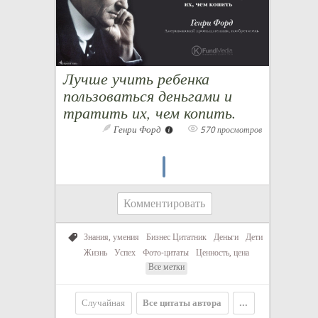
Лучше учить ребенка
пользоваться деньгами и
тратить их, чем копить.
Генри Форд
570 просмотров
Комментировать
Знания, умения
Бизнес Цитатник
Деньги
Дети
Жизнь
Успех
Фото-цитаты
Ценность, цена
Все метки
Случайная
Все цитаты автора
...