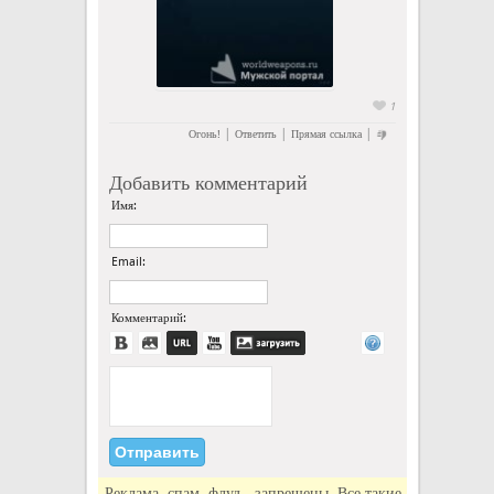
1
|
|
|
Огонь!
Ответить
Прямая ссылка
Добавить комментарий
Имя:
Email:
Комментарий:
Реклама, спам, флуд - запрещены. Все такие