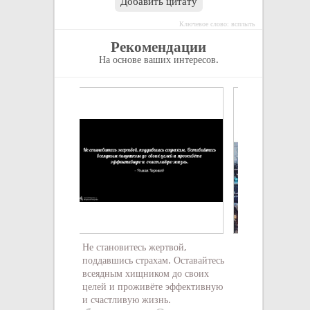
Добавить цитату
Ключевое слово: всплыть
Рекомендации
На основе ваших интересов.
Не становитесь жертвой,
Мораль сей басн
поддавшись страхам. Оставайтесь
гасят даже льва.
всеядным хищником до своих
друзья поверьте,
целей и проживёте эффективную
только черти.
и счастливую жизнь.
неизвестен
5