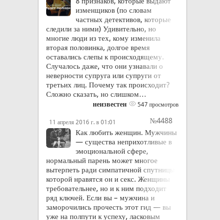
8 признаков, которые выдают
изменщиков (по словам
частных детективов, которые
следили за ними) Удивительно, но
многие люди из тех, кому изменила
вторая половинка, долгое время
оставались слепы к происходящему.
Случалось даже, что они узнавали о
неверности супруга или супруги от
третьих лиц. Почему так происходит?
Сложно сказать, но слишком…
неизвестен
547 просмотров
№4488
11 апреля 2016 г. в 01:01
Как любить женщин. Мужчины
— существа неприхотливые в
эмоциональной сфере,
нормальный парень может многое
вытерпеть ради симпатичной спутницы,
которой нравятся он и секс. Женщины
требовательнее, но и к ним подходит
ряд ключей. Если вы – мужчина и
заморочились прочесть этот гид — вы
уже на полпути к успеху, ласковым