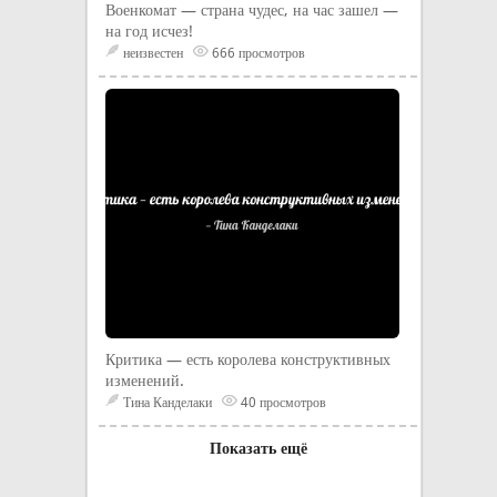
Военкомат — страна чудес, на час зашел —
на год исчез!
неизвестен
666 просмотров
Критика — есть королева конструктивных
изменений.
Тина Канделаки
40 просмотров
Показать ещё