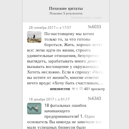
Похожие цитаты
Показано 5 результатов
Ключевое слово: сложно
№6033
28 сентября 2017 г. в 17:57
По-настоящему мы хотим
только то, за что готовы
бороться. Жить. хорошо хотят
все: легко идти по жизни, строить
удивительные отношения, безупречно
выглядеть, зарабатывать много денег и
вызывать восхищение у окружающих.
Хотеть несложно. Если я спрошу: «Чего
вы хотите от жизни?», многие ответят
нечто вроде: «Хочу быть счастливым,…
неизвестен
401 просмотр
1
№6343
18 декабря 2017 г. в 01:17
18 фатальных ошибок
начинающего
предпринимателя! 1. Один
основатель Вы никогда не замечали как
мало успешных бизнесов были