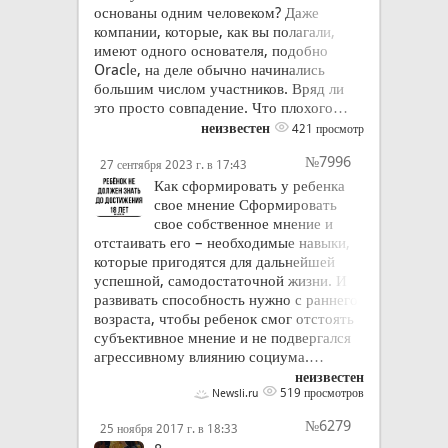
основаны одним человеком? Даже
компании, которые, как вы полагали,
имеют одного основателя, подобно
Oraclе, на деле обычно начинались
большим числом участников. Вряд ли
это просто совпадение. Что плохого…
неизвестен
421 просмотр
№7996
27 сентября 2023 г. в 17:43
Как сформировать у ребенка
свое мнение Сформировать
свое собственное мнение и
отстаивать его – необходимые навыки,
которые пригодятся для дальнейшей
успешной, самодостаточной жизни. И
развивать способность нужно с раннего
возраста, чтобы ребенок смог отстоять
субъективное мнение и не подвергался
агрессивному влиянию социума.…
неизвестен
519 просмотров
Newsli.ru
№6279
25 ноября 2017 г. в 18:33