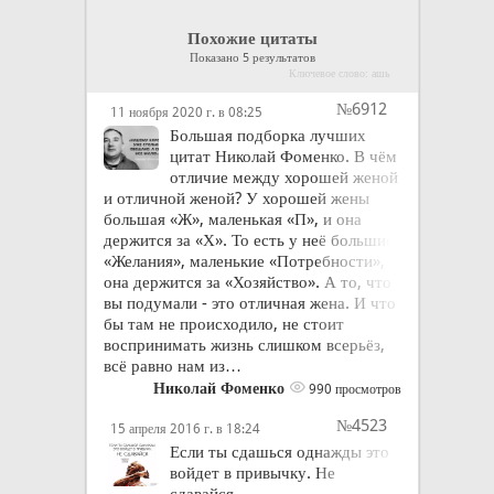
Похожие цитаты
Показано 5 результатов
Ключевое слово: ашь
№6912
11 ноября 2020 г. в 08:25
Большая подборка лучших
цитат Николай Фоменко. В чём
отличие между хорошей женой
и отличной женой? У хорошей жены
большая «Ж», маленькая «П», и она
держится за «Х». То есть у неё большие
«Желания», маленькие «Потребности», и
она держится за «Хозяйство». А то, что
вы подумали - это отличная жена. И что
бы там не происходило, не стоит
воспринимать жизнь слишком всерьёз,
всё равно нам из…
Николай Фоменко
990 просмотров
№4523
15 апреля 2016 г. в 18:24
Если ты сдашься однажды это
войдет в привычку. Не
сдавайся.