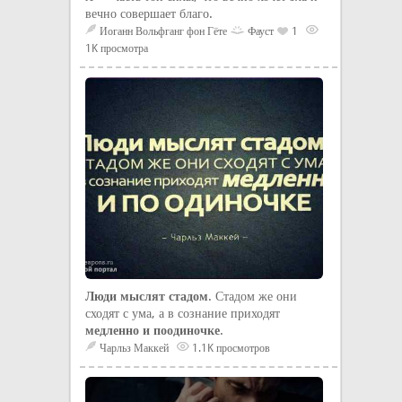
вечно совершает благо.
Иоганн Вольфганг фон Гёте
Фауст
1
1K просмотра
Люди мыслят стадом
. Стадом же они
сходят с ума, а в сознание приходят
медленно и поодиночке
.
Чарльз Маккей
1.1K просмотров