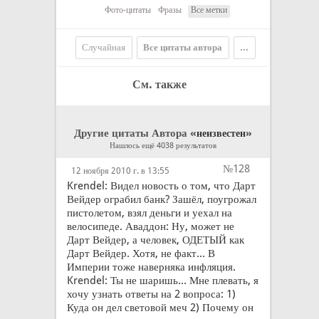
Фото-цитаты
Фразы
Все метки
Случайная
Все цитаты автора
...
См. также
Другие цитаты Автора «
»
неизвестен
Нашлось ещё 4038 результатов
№128
12 ноября 2010 г. в 13:55
Krendel: Видел новость о том, что Дарт
Вейдер ограбил банк? Зашёл, поугрожал
пистолетом, взял деньги и уехал на
велосипеде. Аваддон: Ну, может не
Дарт Вейдер, а человек, ОДЕТЫЙ как
Дарт Вейдер. Хотя, не факт... В
Империи тоже наверняка инфляция.
Krendel: Ты не шаришь... Мне плевать, я
хочу узнать ответы на 2 вопроса: 1)
Куда он дел световой меч 2) Почему он