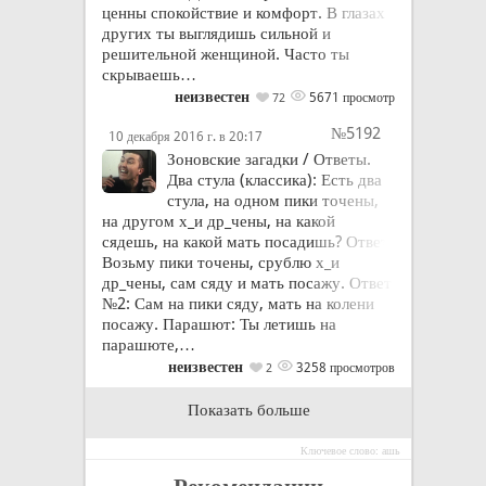
ценны спокойствие и комфорт. В глазах
других ты выглядишь сильной и
решительной женщиной. Часто ты
скрываешь…
неизвестен
5671 просмотр
72
№5192
10 декабря 2016 г. в 20:17
Зоновские загадки / Ответы.
Два стула (классика): Есть два
стула, на одном пики точены,
на другом х_и др_чены, на какой
сядешь, на какой мать посадишь? Ответ:
Возьму пики точены, срублю х_и
др_чены, сам сяду и мать посажу. Ответ
№2: Сам на пики сяду, мать на колени
посажу. Парашют: Ты летишь на
парашюте,…
неизвестен
3258 просмотров
2
Показать больше
Ключевое слово: ашь