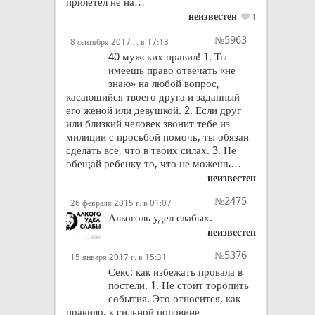
прилетел не на…
неизвестен
1
№5963
8 сентября 2017 г. в 17:13
40 мужских правил! 1. Ты
имеешь право отвечать «не
знаю» на любой вопрос,
касающийся твоего друга и заданный
его женой или девушкой. 2. Если друг
или близкий человек звонит тебе из
милиции с просьбой помочь, ты обязан
сделать все, что в твоих силах. 3. Не
обещай ребенку то, что не можешь…
неизвестен
№2475
26 февраля 2015 г. в 01:07
Алкоголь удел слабых.
неизвестен
№5376
15 января 2017 г. в 15:31
Секс: как избежать провала в
постели. 1. Не стоит торопить
события. Это относится, как
правило, к сильной половине