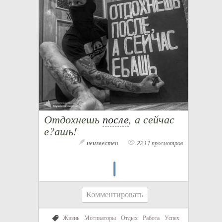
Отдохнешь
после
, а сейчас
е?ашь!
неизвестен
2211 просмотров
Комментировать
Жизнь
Мотиваторы
Отдых
Работа
Успех