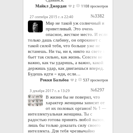
Майкл Джордан
1108 просмотров
2
№3382
27 сентября 2015 г. в 22:40
Мир не такой уж солнечный и
приветливый. Это очень
опасное, жесткое место. И если
только дашь слабину, он опрокинет с
такой силой тебя, что больше уже не
встанешь. Ни ты, ни я, никто на свете не
бьет так сильно, как жизнь. Совсем не
важно, как ты ударишь, а важно, какой
держишь удар, как двигаешься вперед.
Будешь идти – иди, если…
Рокки Бальбоа
537 просмотров
2
№6297
3 декабря 2017 г. в 13:29
В жизни бы не поверил, что
характер женщины зависит от
от их половых органов! № 1 —
интеллектуальная женщина. Ты с
радостью готова принять любой вызов,
лишь бы только доказать силу своего
интеллекта. Для тебя чрезвычайно