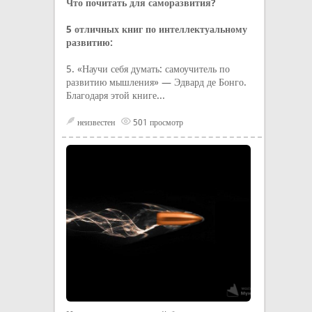
Что почитать для саморазвития?
5 отличных книг по интеллектуальному
развитию:
5. «Научи себя думать: самоучитель по
развитию мышления» — Эдвард де Бонго.
Благодаря этой книге...
неизвестен
501 просмотр