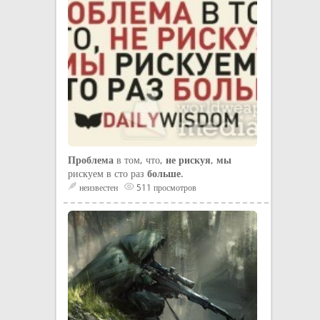
Проблема
в том, что,
не рискуя
,
мы
рискуем в сто раз
больше
.
неизвестен
511 просмотров