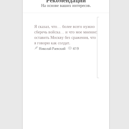
Рекомендации
На основе ваших интересов.
Я сказал, что… более всего нужно
сберечь войска… и что мое мнение:
оставить Москву без сражения, что
я говорю как солдат.
Николай Раевский
419
Джекпот - это к
весёлую и прост
лишних вы#@оно
неизвестен
3