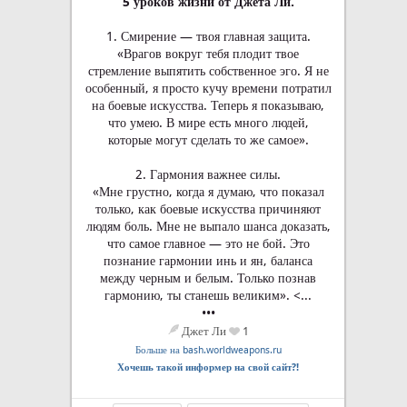
5 уроков жизни от Джета Ли.
1. Смирение — твоя главная защита.
«Врагов вокруг тебя плодит твое
стремление выпятить собственное эго. Я не
особенный, я просто кучу времени потратил
на боевые искусства. Теперь я показываю,
что умею. В мире есть много людей,
которые могут сделать то же самое».
2. Гармония важнее силы.
«Мне грустно, когда я думаю, что показал
только, как боевые искусства причиняют
людям боль. Мне не выпало шанса доказать,
что самое главное — это не бой. Это
познание гармонии инь и ян, баланса
между черным и белым. Только познав
гармонию, ты станешь великим». <...
•••
Джет Ли
1
Больше на bash.worldweapons.ru
Хочешь такой информер на свой сайт?!