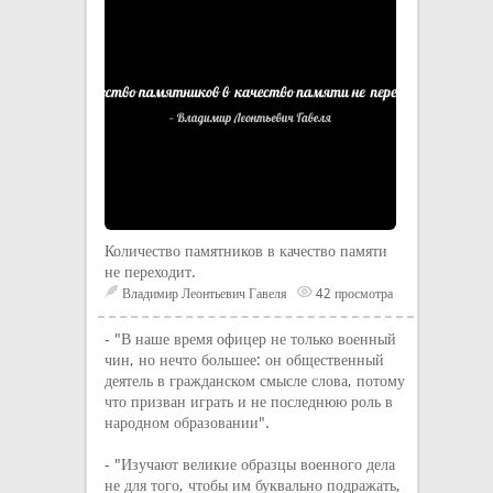
Количество памятников в качество памяти
не переходит.
Владимир Леонтьевич Гавеля
42 просмотра
- "В наше время офицер не только военный
чин, но нечто большее: он общественный
деятель в гражданском смысле слова, потому
что призван играть и не последнюю роль в
народном образовании".
- "Изучают великие образцы военного дела
не для того, чтобы им буквально подражать,