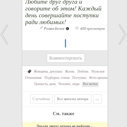
Любите друг друга и
говорите об этом! Каждый
день совершайте поступки
ради любимых!
Роман Белов
400 просмотров
Комментировать
Женщины, девушки
Жизнь
Любовь
Мужские
Отношения
Подборки, статьи
Поступки
Фото-цитаты
Ценность, цена
Человек, люди
Все метки
Случайная
Все цитаты автора
...
См. также
Других цитат автора не найдено...