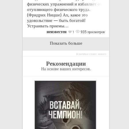
физических упражнений и избавляет от
отупляющего физического труда.
(Фридрих Ницше) Ах, какое это
удовольствие — быть богатой!
Устраивать приемы…
неизвестен
935 просмотров
1
Показать больше
Ключевое слово: нового
Рекомендации
На основе ваших интересов.
Армия - это люд
одном месте с е
исправлять оши
Джозеф Дэниэлс