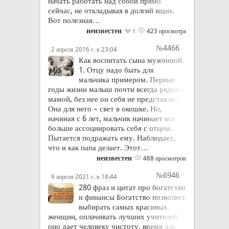
начать работать над собой прямо
сейчас, не откладывая в долгий ящик.
Вот полезная…
неизвестен
423 просмотра
1
№4466
2 апреля 2016 г. в 23:04
Как воспитать сына мужчиной.
1. Отцу надо быть для
мальчика примером. Первые
годы жизни малыш почти всегда рядом с
мамой, без нее он себя не представляет.
Она для него – свет в окошке. Но,
начиная с 6 лет, мальчик начинает все
больше ассоциировать себя с отцом.
Пытается подражать ему. Наблюдает,
что и как папа делает. Этот…
неизвестен
488 просмотров
№6946
9 апреля 2021 г. в 18:44
280 фраз и цитат про богатство
и финансы Богатство позволяет
выбирать самых красивых
женщин, оплачивать лучших учителей,
оно дает человеку чистоту, время для