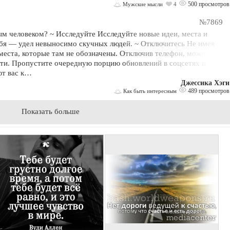
500 просмотров
Мужские мысли
4
№7869
ым человеком? ~ Исследуйте Исследуйте новые идеи, места и
ебя — удел невыносимо скучных людей. ~ Отключитесь Не имея
места, которые там не обозначены. Отключив телефон, можно
пути. Пропустите очередную порцию обновлений в соцсетях и
ют вас к…
Джессика Хэги
489 просмотров
Как быть интересным
Показать больше