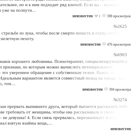
ательнее, но и к ним подходит ряд ключей. Если вы – мужчина и
ы уже на полпути…
неизвестен
398 просмотров
1
№2625
стрельбе из лука, чтобы после смерти попасть в отряд скелетов-
скелетную пехоту.
неизвестен
476 просмотров
№6903
изнаков хорошего любовника. Психотерапевт, специализирующийся
ил признаки, по которым можно вычислить потенциального
 это уверенное обращение с собственным телом. Важно то, как
 Идеальным вариантом является совместный поход на танцы. Чем
ло, тем…
неизвестен
394 просмотра
№3274
зан прервать выпившего друга, который пытается рассказать тебе
раве требовать от женщины, чтобы она рассказывала о своих
 не девушка! 4. Если связь прервалась, перезванивает всегда тот,
ломал взятую взаймы вещь,…
неизвестен