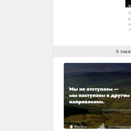
Т
п
л
А такж