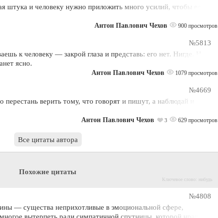
тая штука и человеку нужно приложить много усилий, чтобы ее
Антон Павлович Чехов
900 просмотров
№5813
аешь к человеку — закрой глаза и представь: его нет. Нигде. Не
танет ясно.
Антон Павлович Чехов
1079 просмотров
№4669
о перестань верить тому, что говорят и пишут, а наблюдай и
Антон Павлович Чехов
629 просмотров
3
Все цитаты автора
Похожие цитаты
Ключевое слово: нибудь
№4808
ны — существа неприхотливые в эмоциональной сфере,
многое вытерпеть ради симпатичной спутницы, которой нравятся