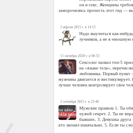
он и секс. Женщины требов
заморочились прочесть этот гид — в
2 апреля 2015 г. в 14:15
Надо выучиться как-нибудь 
лучников, а не в чмошную 
11 октября 2020 г. в 06:53
Сексолог назвал топ-5 пр
на «языке тела», перечисл
любовника. Первый пункт –
мужчина двигается и жестикулирует.
лучше человек контролирует свое те
2 сентября 2015 г. в 23:46
Мужские правила 1. Ты обя
чужой секрет. 2. Ты не вп
бывших. 3. Девушка друга –
кто звонил изначально. 5. Если ты с