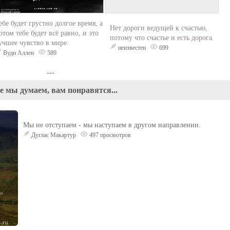
ебе будет грустно долгое время, а
Нет дороги ведущей к счастью,
отом тебе будет всё равно, и это
потому что счастье и есть дорога.
учшее чувство в мире.
неизвестен
699
Вуди Аллен
589
---
е мы думаем, вам понравятся...
Мы не отступаем - мы наступаем в другом направлении.
Дуглас Макартур
497 просмотров