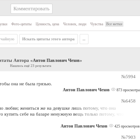
Комментировать
упки
Фото-цитаты
Ценность, цена
Человек, люди
Чувства
Все метки
учайную
Искать цитаты этого автора
...
итаты Автора «
»
Антон Павлович Чехов
Нашлось ещё 23 результата
№5994
чтобы она не была грязью.
Антон Павлович Чехов
873 просмотра
№6458
по любви; жениться же на девушке лишь потому, что она
то купить себе на базаре ненужную вещь только потому, что она
Антон Павлович Чехов
425 просмотров
№7903