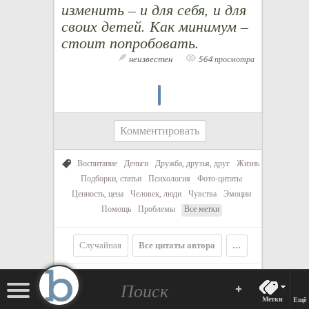
изменить – и для себя, и для
своих детей. Как минимум –
стоит попробовать.
неизвестен
564 просмотра
Комментировать
Воспитание
Деньги
Дружба, друзья, друг
Жизнь
Подборки, статьи
Психология
Фото-цитаты
Ценность, цена
Человек, люди
Чувства
Эмоции
Помощь
Проблемы
Все метки
Случайная
Все цитаты автора
...
См. также
+
Метки
Ещё