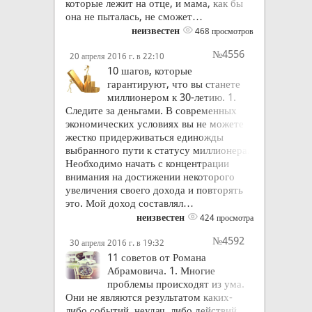
которые лежит на отце, и мама, как бы
она не пыталась, не сможет…
неизвестен
468 просмотров
№4556
20 апреля 2016 г. в 22:10
10 шагов, которые
гарантируют, что вы станете
миллионером к 30-летию. 1.
Следите за деньгами. В современных
экономических условиях вы не можете
жестко придерживаться единожды
выбранного пути к статусу миллионера.
Необходимо начать с концентрации
внимания на достижении некоторого
увеличения своего дохода и повторять
это. Мой доход составлял…
неизвестен
424 просмотра
№4592
30 апреля 2016 г. в 19:32
11 советов от Романа
Абрамовича. 1. Многие
проблемы происходят из ума.
Они не являются результатом каких-
либо событий, неудач, либо действий