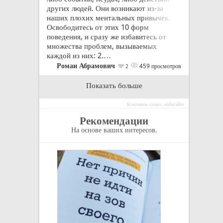
других людей. Они возникают из-за
наших плохих ментальных привычек.
Освободитесь от этих 10 форм
поведения, и сразу же избавитесь от
множества проблем, вызываемых
каждой из них: 2.…
Роман Абрамович
459 просмотров
2
Показать больше
Ключевое слово: избегайте
Рекомендации
На основе ваших интересов.
В спорах, как на
сторона разжига
устраивает силь
противник решил
сильней, чем ест
Джонатан Свифт