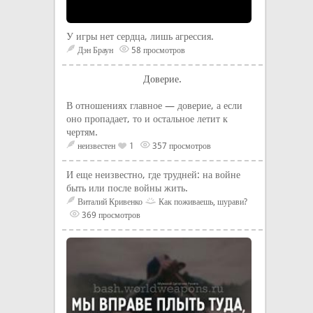
У игры нет сердца, лишь агрессия.
Дэн Браун
58 просмотров
Доверие.
В отношениях главное — доверие, а если
оно пропадает, то и остальное летит к
чертям.
неизвестен
1
357 просмотров
И еще неизвестно, где трудней: на войне
быть или после войны жить.
Виталий Кривенко
Как поживаешь, шурави?
369 просмотров